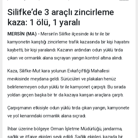
Silifke’de 3 araçlı zincirleme
kaza: 1 ölü, 1 yaralı
MERSİN (MA) -
Mersin’in Silifke ilçesinde iki tır ile bir
kamyonetin karıştığı zincirleme trafik kazasında bir kişi hayatını
kaybetti, bir kişi yaralandı. Kazanın ardından odun yüklü tırda
çıkan ve ormanlık alana sıçrayan yangın kontrol altına alındı.
Kaza, Silifke-Mut kara yolunun Evkafçiftliği Mahallesi
mevkisinde meydana geldi. Sürücüleri ve plakaları henüz
belirlenemeyen odun yüklü tır ile kamyonet çarpıştı. Bu sırada
yoldan geçen başka bir tır da kazaya karışan araçlara çarptı.
Çarpışmanın etkisiyle odun yüklü tırda çıkan yangın, kamyonete
ve yol kenarındaki ormanlık alana sıçradı.
İhbar üzerine bölgeye Orman İşletme Müdürlüğü, jandarma,
sağlık ve itfaiye ekipleri sevk edildi. Sağlık ekipleri, kazada bir