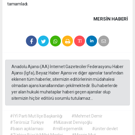
tamamladı.
MERSIN HABERİ
Anadolu Ajansı (AA) İnternet Gazeteciler Federasyonu Haber
Ajansı (İgfa), Beyaz Haber Ajansı ve diğer ajanslar tarafından
eklenen tüm haberler, sitemizin editörlerinin müdahalesi
olmadan ajans kanallarından çekilmektedir. Bu haberlerde
yer alan hukuki muhataplar haberi geçen ajanslar olup
sitemizin hiç bir editörü sorumlu tutulamaz...
#İYİ Parti Mut İlçe Başkanlığı
#Mehmet Demir
#Terörsüz Türkiye
#Müsavat Dervişoğlu
#basın açıklaması
#millî egemenlik
#üniter devlet