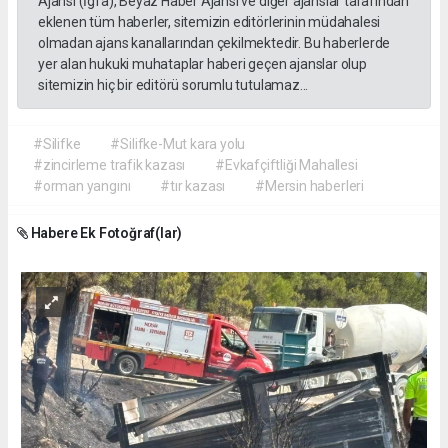
Ajansı (İgfa), Beyaz Haber Ajansı ve diğer ajanslar tarafından
eklenen tüm haberler, sitemizin editörlerinin müdahalesi
olmadan ajans kanallarından çekilmektedir. Bu haberlerde
yer alan hukuki muhataplar haberi geçen ajanslar olup
sitemizin hiç bir editörü sorumlu tutulamaz...
#Silifke
#Silifke-Mut kara yolu
#zincirleme trafik kazası
#Evkafçiftliği Mahallesi
#orman yangını
#tır kazası
#Mersin haberleri
Habere Ek Fotoğraf(lar)