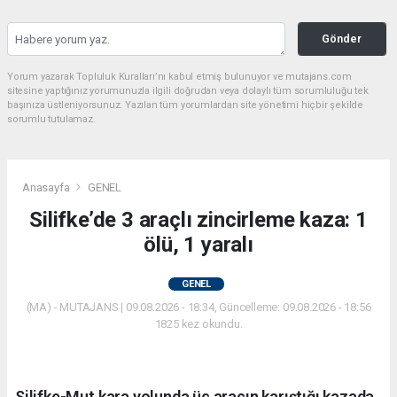
Gönder
Yorum yazarak Topluluk Kuralları’nı kabul etmiş bulunuyor ve mutajans.com
sitesine yaptığınız yorumunuzla ilgili doğrudan veya dolaylı tüm sorumluluğu tek
başınıza üstleniyorsunuz. Yazılan tüm yorumlardan site yönetimi hiçbir şekilde
sorumlu tutulamaz.
Anasayfa
GENEL
Silifke’de 3 araçlı zincirleme kaza: 1
ölü, 1 yaralı
GENEL
(MA) - MUTAJANS | 09.08.2026 - 18:34, Güncelleme: 09.08.2026 - 18:56
1825 kez okundu.
Silifke-Mut kara yolunda üç aracın karıştığı kazada