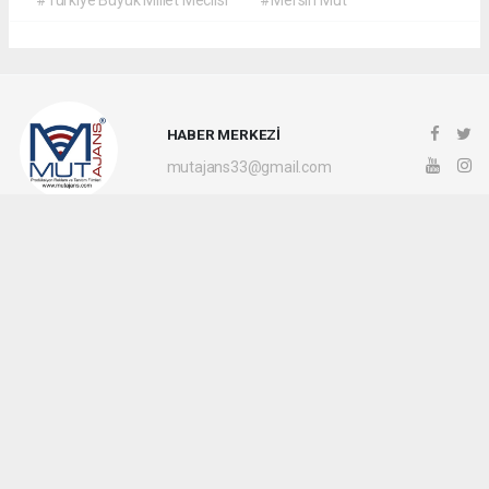
#Türkiye Büyük Millet Meclisi
#Mersin Mut
HABER MERKEZİ
mutajans33@gmail.com
Okuyucu Yorumları
(0)
Gönder
Yorum yazarak Topluluk Kuralları’nı kabul etmiş bulunuyor ve mutajans.com
sitesine yaptığınız yorumunuzla ilgili doğrudan veya dolaylı tüm sorumluluğu tek
başınıza üstleniyorsunuz. Yazılan tüm yorumlardan site yönetimi hiçbir şekilde
sorumlu tutulamaz.