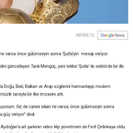
ABONE OL
 ne varsa önce gülümseyin sonra ‘Şutla’yın¨ mesajı veriyor.
i güncelleyen Tarık Mengüç, yeni teklisi ‘Şutla’ ile sektörde bir ilki
da Doğu, Batı, Balkan ve Arap ezgilerini harmanlayıp modern
üzik tarzıyla bir ilke imzasını attı.
t’luyorum. Siz de canını sıkan ne varsa; önce gülümseyin sonra
la güç veriyor” dedi.
doğan’a ait şarkının video klip yönetmeni de Ferit Çetinkaya oldu.