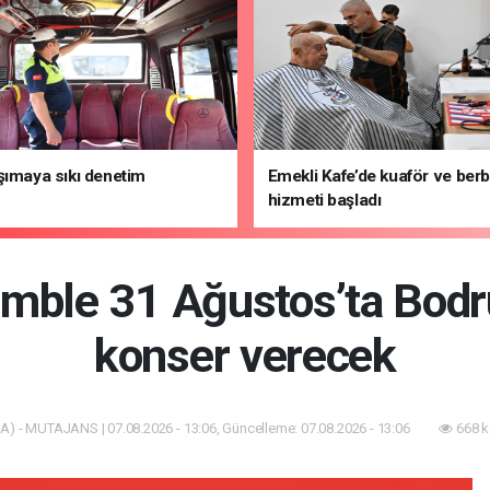
şımaya sıkı denetim
Emekli Kafe’de kuaför ve ber
hizmeti başladı
mble 31 Ağustos’ta Bodr
konser verecek
A) - MUTAJANS | 07.08.2026 - 13:06, Güncelleme: 07.08.2026 - 13:06
668 k