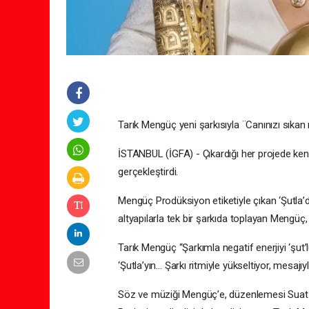
Tarık Mengüç yeni şarkısıyla ¨Canınızı sıkan
İSTANBUL (İGFA) - Çıkardığı her projede kendin
gerçekleştirdi.
Mengüç Prodüksiyon etiketiyle çıkan ‘Şutla’
altyapılarla tek bir şarkıda toplayan Mengüç, m
Tarık Mengüç “Şarkımla negatif enerjiyi ‘şu
‘Şutla’yın… Şarkı ritmiyle yükseltiyor, mesajıy
Söz ve müziği Mengüç’e, düzenlemesi Suat Ay