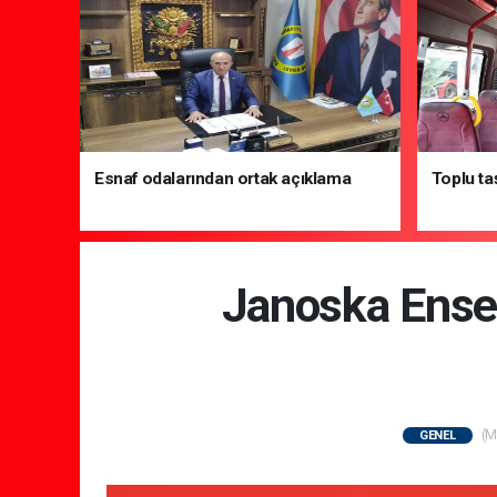
Esnaf odalarından ortak açıklama
Toplu ta
Janoska Ense
(M
GENEL