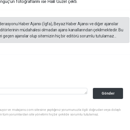
ngüç’ün fotoğraflarını ise Halil Güzel çekti.
derasyonu Haber Ajansı (İgfa), Beyaz Haber Ajansı ve diğer ajanslar
editörlerinin müdahalesi olmadan ajans kanallarından çekilmektedir. Bu
 geçen ajanslar olup sitemizin hiç bir editörü sorumlu tutulamaz...
Gönder
uyor ve mutajans.com sitesine yaptığınız yorumunuzla ilgili doğrudan veya dolaylı
n tüm yorumlardan site yönetimi hiçbir şekilde sorumlu tutulamaz.