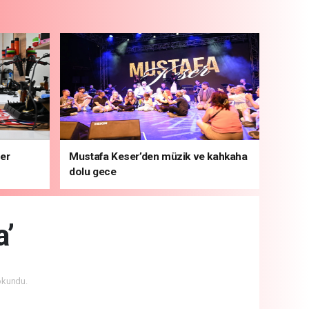
ber
Mustafa Keser’den müzik ve kahkaha
dolu gece
a’
okundu.