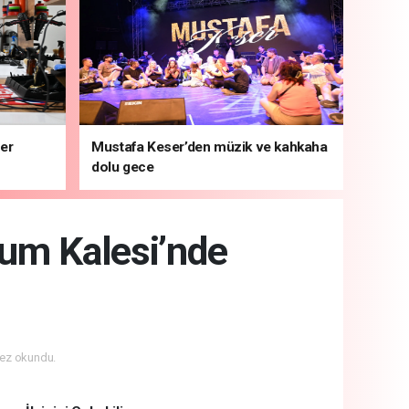
ber
Mustafa Keser’den müzik ve kahkaha
dolu gece
um Kalesi’nde
ez okundu.