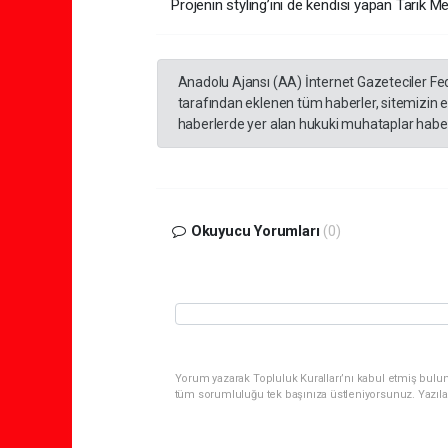
Projenin styling’ini de kendisi yapan Tarık Me
Anadolu Ajansı (AA) İnternet Gazeteciler Fe
tarafından eklenen tüm haberler, sitemizin 
haberlerde yer alan hukuki muhataplar haberi
Okuyucu Yorumları
(0)
Yorum yazarak Topluluk Kuralları’nı kabul etmiş bulun
tüm sorumluluğu tek başınıza üstleniyorsunuz. Yazıla