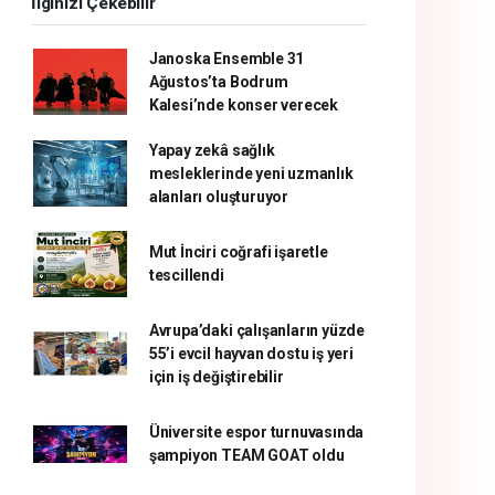
İlginizi Çekebilir
Janoska Ensemble 31
Ağustos’ta Bodrum
Kalesi’nde konser verecek
Yapay zekâ sağlık
mesleklerinde yeni uzmanlık
alanları oluşturuyor
Mut İnciri coğrafi işaretle
tescillendi
Avrupa’daki çalışanların yüzde
55’i evcil hayvan dostu iş yeri
için iş değiştirebilir
Üniversite espor turnuvasında
şampiyon TEAM GOAT oldu