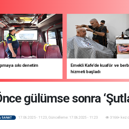
şımaya sıkı denetim
Emekli Kafe’de kuaför ve ber
hizmeti başladı
nce gülümse sonra ‘Şutl
17.06.2025 - 11:23, Güncelleme: 17.06.2025 - 11:23
3166+ kez 
& SANAT