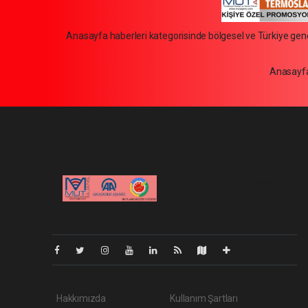
Anasayfa haberleri kategorisinde bölgesel ve Türkiye genel
Anasayfa
Pro-0.020
Hakkımızda
Kullanım Şartları