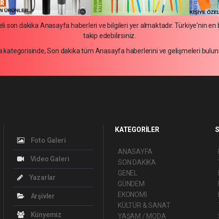
i son dakika Anasayfa haberleri ve bilgileri yer almaktadır. Türkiye'nin e
takip edebilirsiniz.
 kategorisinde, Son dakika tüm Anasayfa haberlerini ve gelişmeleri bulun
KATEGORİLER
S
Foto Galeri
ANASAYFA
Video Galeri
SON DAKİKA
GENEL
Yazarlar
GÜNDEM
EKONOMİ
Arşivler
KÜLTÜR & SANAT
Künyemiz
YAŞAM / MODA