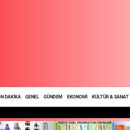
N DAKİKA
GENEL
GÜNDEM
EKONOMİ
KÜLTÜR & SANAT
SAĞLIK
EĞİTİM
ASAYİŞ