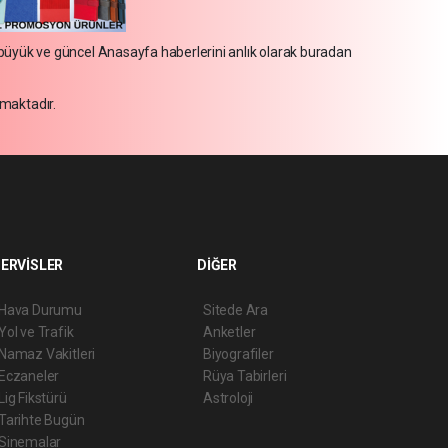
n büyük ve güncel Anasayfa haberlerini anlık olarak buradan
maktadır.
ERVİSLER
DİĞER
Hava Durumu
Sitede Ara
Yol ve Trafik
Anketler
Namaz Vakitleri
Biyografiler
Eczaneler
Rüya Tabirleri
Lig Fikstürü
Astroloji
Tarihte Bugün
Sinemalar