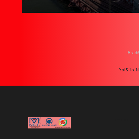
Aradığ
Yol & Traf
Pro-0.030