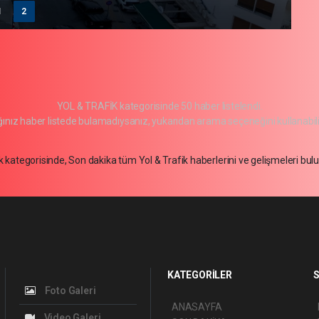
1
2
YOL & TRAFİK kategorisinde 50 haber listelendi.
ınız haber listede bulamadıysanız, yukarıdan arama seçeneğini kullanabili
ik kategorisinde, Son dakika tüm Yol & Trafik haberlerini ve gelişmeleri bul
KATEGORİLER
S
Foto Galeri
ANASAYFA
Video Galeri