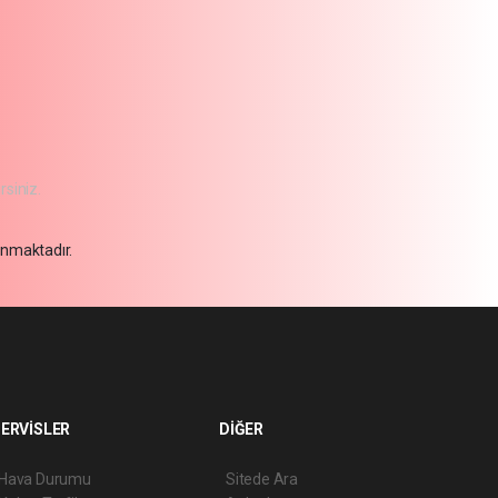
rsiniz.
unmaktadır.
ERVİSLER
DİĞER
Hava Durumu
Sitede Ara