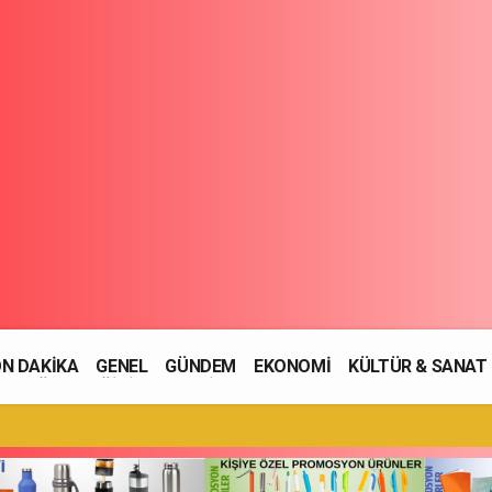
N DAKİKA
GENEL
GÜNDEM
EKONOMİ
KÜLTÜR & SANAT
SAĞLIK
EĞİTİM
ASAYİŞ