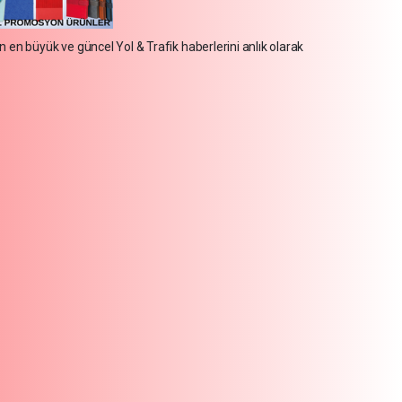
in en büyük ve güncel Yol & Trafik haberlerini anlık olarak
İzmir Körfezi'ne nefes aldıran operasyon... Manda
temizlendi