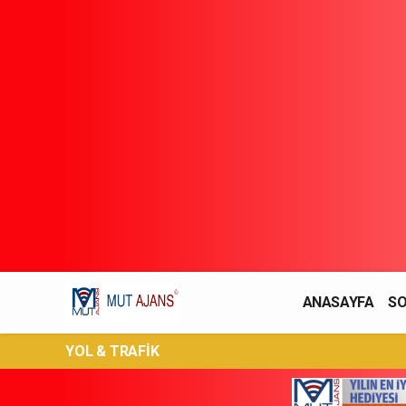
ANASAYFA
SO
YAŞAM / MODA
YOL & TRAFİK