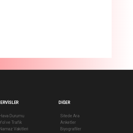
ERVİSLER
DİĞER
Hava Durumu
Sitede Ara
Yol ve Trafik
Anketler
Namaz Vakitleri
Biyografiler