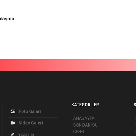
aplaşma
KATEGORİLER
S
Foto Galeri
ANASAYFA
Video Galeri
SON DAKİKA
GENEL
Yazarlar