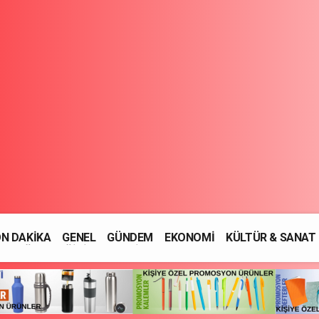
N DAKİKA
GENEL
GÜNDEM
EKONOMİ
KÜLTÜR & SANAT
SAĞLIK
EĞİTİM
ASAYİŞ