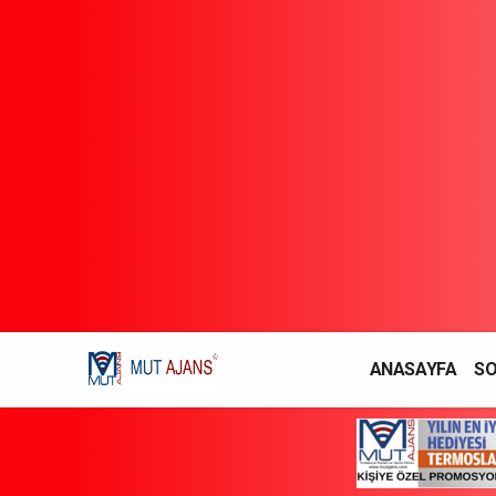
ANASAYFA
SO
YAŞAM / MODA