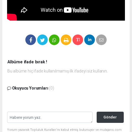
Albüme ifade bırak !
Bu albüme hiç ifade kullanılmamış ilk ifadeyi siz kullanın.
Okuyucu Yorumları
(0)
Gönder
Yorum yazarak Topluluk Kuralları’nı kabul etmiş bulunuyor ve mutajans.com