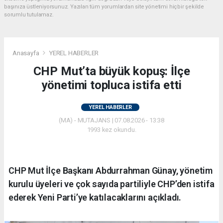
başınıza üstleniyorsunuz. Yazılan tüm yorumlardan site yönetimi hiçbir şekilde
sorumlu tutulamaz.
Anasayfa
YEREL HABERLER
CHP Mut’ta büyük kopuş: İlçe
yönetimi topluca istifa etti
YEREL HABERLER
(MA) - MUTAJANS | 07.08.2026 - 13:38
1993 kez okundu.
CHP Mut İlçe Başkanı Abdurrahman Günay, yönetim
kurulu üyeleri ve çok sayıda partiliyle CHP’den istifa
ederek Yeni Parti’ye katılacaklarını açıkladı.