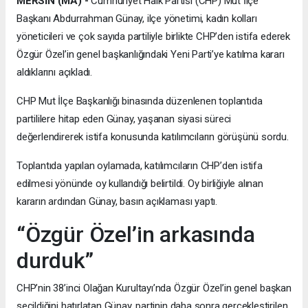
MERSİN (MA) -
Cumhuriyet Halk Partisi (CHP) Mut İlçe
Başkanı Abdurrahman Günay, ilçe yönetimi, kadın kolları
yöneticileri ve çok sayıda partiliyle birlikte CHP’den istifa ederek
Özgür Özel’in genel başkanlığındaki Yeni Parti’ye katılma kararı
aldıklarını açıkladı.
CHP Mut İlçe Başkanlığı binasında düzenlenen toplantıda
partililere hitap eden Günay, yaşanan siyasi süreci
değerlendirerek istifa konusunda katılımcıların görüşünü sordu.
Toplantıda yapılan oylamada, katılımcıların CHP’den istifa
edilmesi yönünde oy kullandığı belirtildi. Oy birliğiyle alınan
kararın ardından Günay, basın açıklaması yaptı.
“Özgür Özel’in arkasında
durduk”
CHP’nin 38’inci Olağan Kurultayı’nda Özgür Özel’in genel başkan
seçildiğini hatırlatan Günay, partinin daha sonra gerçekleştirilen