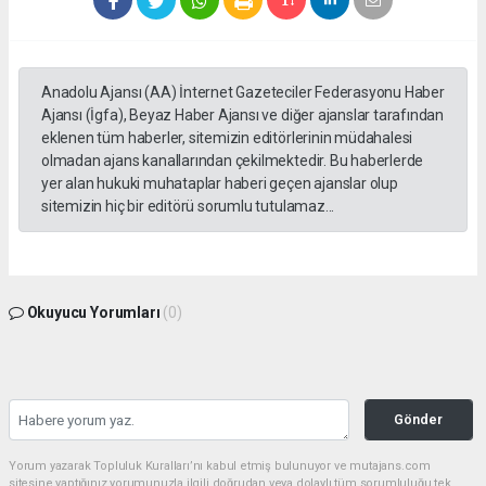
Anadolu Ajansı (AA) İnternet Gazeteciler Federasyonu Haber
Ajansı (İgfa), Beyaz Haber Ajansı ve diğer ajanslar tarafından
eklenen tüm haberler, sitemizin editörlerinin müdahalesi
olmadan ajans kanallarından çekilmektedir. Bu haberlerde
yer alan hukuki muhataplar haberi geçen ajanslar olup
sitemizin hiç bir editörü sorumlu tutulamaz...
Okuyucu Yorumları
(0)
Gönder
Yorum yazarak Topluluk Kuralları’nı kabul etmiş bulunuyor ve mutajans.com
sitesine yaptığınız yorumunuzla ilgili doğrudan veya dolaylı tüm sorumluluğu tek