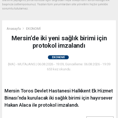
sitesine yaptığınız yorumunuzla ilgili doğrudan veya dolaylı tüm sorumluluğu tek
başınıza üstleniyorsunuz. Yazılan tüm yorumlardan site yönetimi hiçbir şekilde
sorumlu tutulamaz.
Anasayfa
EKONOMİ
Mersin’de iki yeni sağlık birimi için
protokol imzalandı
EKONOMİ
(MA) - MUTAJANS | 06.08.2026 - 19:09, Güncelleme: 06.08.2026 - 19:09
653 kez okundu.
Mersin Toros Devlet Hastanesi Halkkent Ek Hizmet
Binası’nda kurulacak iki sağlık birimi için hayırsever
Hakan Alaca ile protokol imzalandı.