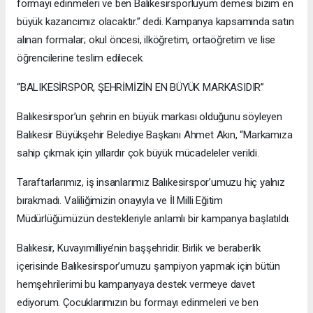
formayı edinmeleri ve ben Balıkesirsporluyum demesi bizim en
büyük kazancımız olacaktır.” dedi. Kampanya kapsamında satın
alınan formalar; okul öncesi, ilköğretim, ortaöğretim ve lise
öğrencilerine teslim edilecek.
“BALIKESİRSPOR, ŞEHRİMİZİN EN BÜYÜK MARKASIDIR”
Balıkesirspor’un şehrin en büyük markası olduğunu söyleyen
Balıkesir Büyükşehir Belediye Başkanı Ahmet Akın, “Markamıza
sahip çıkmak için yıllardır çok büyük mücadeleler verildi.
Taraftarlarımız, iş insanlarımız Balıkesirspor’umuzu hiç yalnız
bırakmadı. Valiliğimizin onayıyla ve İl Milli Eğitim
Müdürlüğümüzün destekleriyle anlamlı bir kampanya başlatıldı.
Balıkesir, Kuvayımilliye’nin başşehridir. Birlik ve beraberlik
içerisinde Balıkesirspor’umuzu şampiyon yapmak için bütün
hemşehrilerimi bu kampanyaya destek vermeye davet
ediyorum. Çocuklarımızın bu formayı edinmeleri ve ben