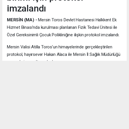
imzalandı
MERSİN (MA) -
Mersin Toros Devlet Hastanesi Halkkent Ek
Hizmet Binası’nda kurulması planlanan Fizik Tedavi Ünitesi ile
Özel Gereksinimli Çocuk Polikliniğine ilişkin protokol imzalandı.
Mersin Valisi Atilla Toros’un himayelerinde gerçekleştirilen
protokol, hayırsever Hakan Alaca ile Mersin İl Sağlık Müdürlüğü
arasında imza altına alındı.
Protokol kapsamında oluşturulacak sağlık hizmet alanlarının
vatandaşlara hayırlı olmasını dileyen Vali Toros, eğitim ve sağlık
alanındaki hayırseverlik çalışmalarına yeni bir katkı daha
eklendiğini belirtti.
Toros, katkının diğer hayırseverlere örnek olacağına inandığını
ifade ederek Hakan Alaca ve ailesine teşekkür etti; yatırımın
Toroslar ilçesi ile Mersin’e hayırlı olmasını diledi.