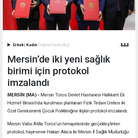
Erkek
|
Kadın
(Haberi Sesli Oku)
Mersin’de iki yeni sağlık
birimi için protokol
imzalandı
MERSİN (MA) -
Mersin Toros Devlet Hastanesi Halkkent Ek
Hizmet Binası’nda kurulması planlanan Fizik Tedavi Ünitesi ile
Özel Gereksinimli Çocuk Polikliniğine ilişkin protokol imzalandı.
Mersin Valisi Atilla Toros’un himayelerinde gerçekleştirilen
protokol, hayırsever Hakan Alaca ile Mersin İl Sağlık Müdürlüğü