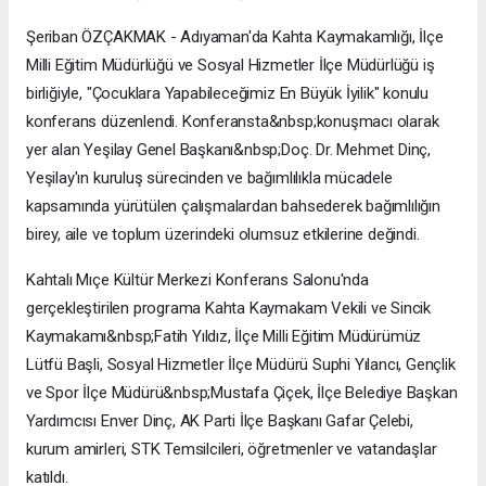
Şeriban ÖZÇAKMAK - Adıyaman'da Kahta Kaymakamlığı, İlçe
Milli Eğitim Müdürlüğü ve Sosyal Hizmetler İlçe Müdürlüğü iş
birliğiyle, "Çocuklara Yapabileceğimiz En Büyük İyilik" konulu
konferans düzenlendi. Konferansta&nbsp;konuşmacı olarak
yer alan Yeşilay Genel Başkanı&nbsp;Doç. Dr. Mehmet Dinç,
Yeşilay'ın kuruluş sürecinden ve bağımlılıkla mücadele
kapsamında yürütülen çalışmalardan bahsederek bağımlılığın
birey, aile ve toplum üzerindeki olumsuz etkilerine değindi.
Kahtalı Mıçe Kültür Merkezi Konferans Salonu'nda
gerçekleştirilen programa Kahta Kaymakam Vekili ve Sincik
Kaymakamı&nbsp;Fatih Yıldız, İlçe Milli Eğitim Müdürümüz
Lütfü Başli, Sosyal Hizmetler İlçe Müdürü Suphi Yılancı, Gençlik
ve Spor İlçe Müdürü&nbsp;Mustafa Çiçek, İlçe Belediye Başkan
Yardımcısı Enver Dinç, AK Parti İlçe Başkanı Gafar Çelebi,
kurum amirleri, STK Temsilcileri, öğretmenler ve vatandaşlar
katıldı.