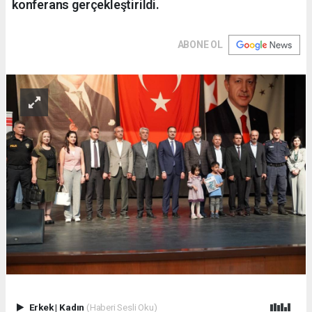
konferans gerçekleştirildi.
ABONE OL
Erkek
|
Kadın
(Haberi Sesli Oku)