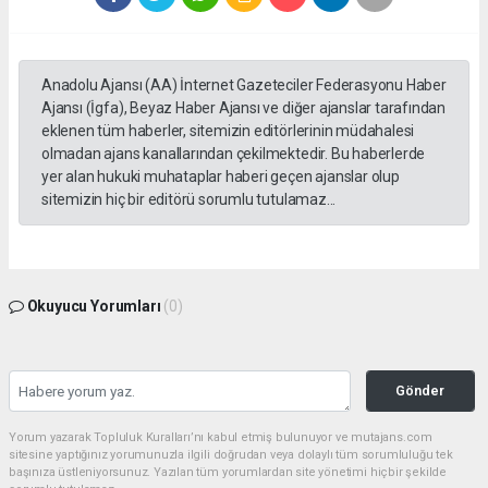
Anadolu Ajansı (AA) İnternet Gazeteciler Federasyonu Haber
Ajansı (İgfa), Beyaz Haber Ajansı ve diğer ajanslar tarafından
eklenen tüm haberler, sitemizin editörlerinin müdahalesi
olmadan ajans kanallarından çekilmektedir. Bu haberlerde
yer alan hukuki muhataplar haberi geçen ajanslar olup
sitemizin hiç bir editörü sorumlu tutulamaz...
Okuyucu Yorumları
(0)
Gönder
Yorum yazarak Topluluk Kuralları’nı kabul etmiş bulunuyor ve mutajans.com
sitesine yaptığınız yorumunuzla ilgili doğrudan veya dolaylı tüm sorumluluğu tek
başınıza üstleniyorsunuz. Yazılan tüm yorumlardan site yönetimi hiçbir şekilde