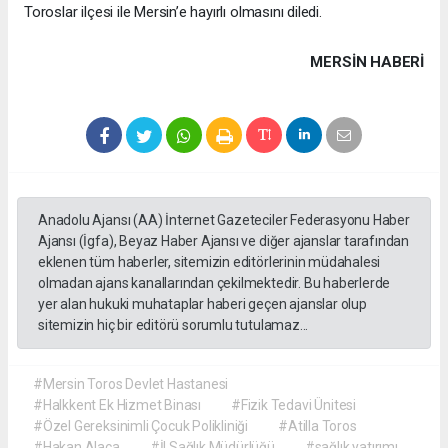
Toroslar ilçesi ile Mersin’e hayırlı olmasını diledi.
MERSIN HABERİ
Anadolu Ajansı (AA) İnternet Gazeteciler Federasyonu Haber
Ajansı (İgfa), Beyaz Haber Ajansı ve diğer ajanslar tarafından
eklenen tüm haberler, sitemizin editörlerinin müdahalesi
olmadan ajans kanallarından çekilmektedir. Bu haberlerde
yer alan hukuki muhataplar haberi geçen ajanslar olup
sitemizin hiç bir editörü sorumlu tutulamaz...
#Mersin Toros Devlet Hastanesi
#Halkkent Ek Hizmet Binası
#Fizik Tedavi Ünitesi
#Özel Gereksinimli Çocuk Polikliniği
#Atilla Toros
#Hakan Alaca
#İl Sağlık Müdürlüğü
#sağlık yatırımı