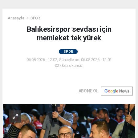
Anasayfa
SPOR
Balıkesirspor sevdası için
memleket tek yürek
SPOR
06.08.2026 - 12:02, Güncelleme: 06.08.2026 - 12:02
327 kez okundu.
ABONE OL