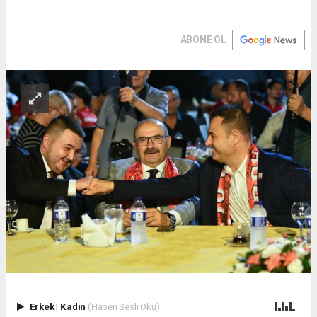
ABONE OL
Erkek
|
Kadın
(Haberi Sesli Oku)