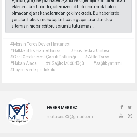
Ajansı (İgfa), Beyaz Haber Ajansı ve diğer ajanslar tarafından
eklenen tüm haberler, sitemizin editörlerinin müdahalesi
olmadan ajans kanallarından çekilmektedir. Bu haberlerde
yer alan hukuki muhataplar haberi geçen ajanslar olup
sitemizin hiç bir editörü sorumlu tutulamaz...
#Mersin Toros Devlet Hastanesi
#Halkkent Ek Hizmet Binası
#Fizik Tedavi Ünitesi
#Özel Gereksinimli Çocuk Polikliniği
#Atilla Toros
#Hakan Alaca
#İl Sağlık Müdürlüğü
#sağlık yatırımı
#hayırseverlik protokolü
HABER MERKEZİ
mutajans33@gmail.com