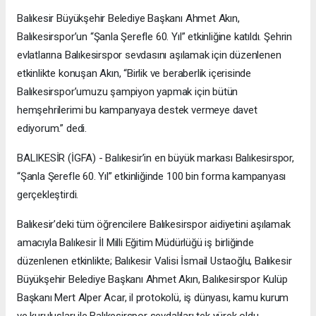
Balıkesir Büyükşehir Belediye Başkanı Ahmet Akın,
Balıkesirspor’un “Şanla Şerefle 60. Yıl” etkinliğine katıldı. Şehrin
evlatlarına Balıkesirspor sevdasını aşılamak için düzenlenen
etkinlikte konuşan Akın, “Birlik ve beraberlik içerisinde
Balıkesirspor’umuzu şampiyon yapmak için bütün
hemşehrilerimi bu kampanyaya destek vermeye davet
ediyorum.” dedi.
BALIKESİR (İGFA) - Balıkesir’in en büyük markası Balıkesirspor,
“Şanla Şerefle 60. Yıl” etkinliğinde 100 bin forma kampanyası
gerçekleştirdi.
Balıkesir’deki tüm öğrencilere Balıkesirspor aidiyetini aşılamak
amacıyla Balıkesir İl Milli Eğitim Müdürlüğü iş birliğinde
düzenlenen etkinlikte; Balıkesir Valisi İsmail Ustaoğlu, Balıkesir
Büyükşehir Belediye Başkanı Ahmet Akın, Balıkesirspor Kulüp
Başkanı Mert Alper Acar, il protokolü, iş dünyası, kamu kurum
ve kuruluşları ile Balıkesirspor sevdalıları tek yürek oldu.