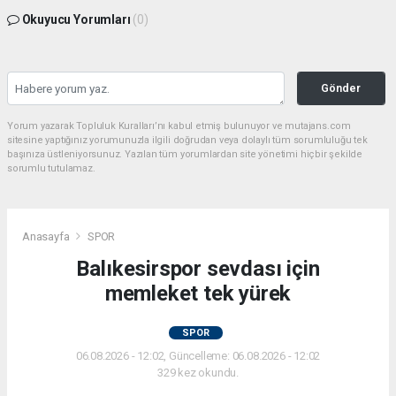
Okuyucu Yorumları
(0)
Gönder
Yorum yazarak Topluluk Kuralları’nı kabul etmiş bulunuyor ve mutajans.com
sitesine yaptığınız yorumunuzla ilgili doğrudan veya dolaylı tüm sorumluluğu tek
başınıza üstleniyorsunuz. Yazılan tüm yorumlardan site yönetimi hiçbir şekilde
sorumlu tutulamaz.
Anasayfa
SPOR
Balıkesirspor sevdası için
memleket tek yürek
SPOR
06.08.2026 - 12:02, Güncelleme: 06.08.2026 - 12:02
329 kez okundu.