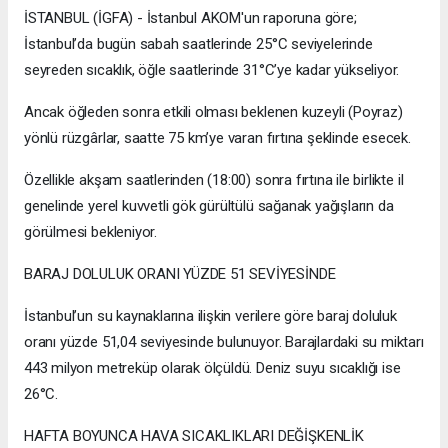
İSTANBUL (İGFA) - İstanbul AKOM'un raporuna göre;
İstanbul’da bugün sabah saatlerinde 25°C seviyelerinde
seyreden sıcaklık, öğle saatlerinde 31°C’ye kadar yükseliyor.
Ancak öğleden sonra etkili olması beklenen kuzeyli (Poyraz)
yönlü rüzgârlar, saatte 75 km’ye varan fırtına şeklinde esecek.
Özellikle akşam saatlerinden (18:00) sonra fırtına ile birlikte il
genelinde yerel kuvvetli gök gürültülü sağanak yağışların da
görülmesi bekleniyor.
BARAJ DOLULUK ORANI YÜZDE 51 SEVİYESİNDE
İstanbul’un su kaynaklarına ilişkin verilere göre baraj doluluk
oranı yüzde 51,04 seviyesinde bulunuyor. Barajlardaki su miktarı
443 milyon metreküp olarak ölçüldü. Deniz suyu sıcaklığı ise
26°C.
HAFTA BOYUNCA HAVA SICAKLIKLARI DEĞİŞKENLİK