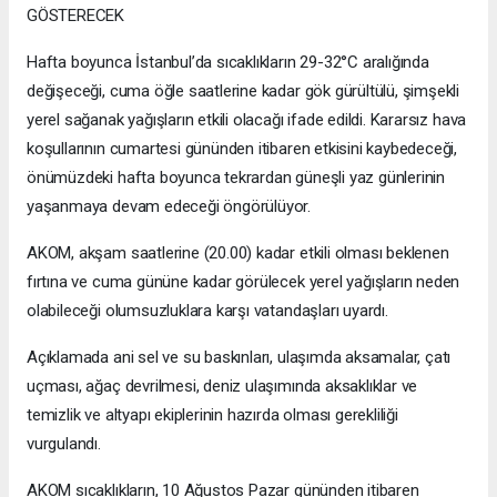
GÖSTERECEK
Hafta boyunca İstanbul’da sıcaklıkların 29-32°C aralığında
değişeceği, cuma öğle saatlerine kadar gök gürültülü, şimşekli
yerel sağanak yağışların etkili olacağı ifade edildi. Kararsız hava
koşullarının cumartesi gününden itibaren etkisini kaybedeceği,
önümüzdeki hafta boyunca tekrardan güneşli yaz günlerinin
yaşanmaya devam edeceği öngörülüyor.
AKOM, akşam saatlerine (20.00) kadar etkili olması beklenen
fırtına ve cuma gününe kadar görülecek yerel yağışların neden
olabileceği olumsuzluklara karşı vatandaşları uyardı.
Açıklamada ani sel ve su baskınları, ulaşımda aksamalar, çatı
uçması, ağaç devrilmesi, deniz ulaşımında aksaklıklar ve
temizlik ve altyapı ekiplerinin hazırda olması gerekliliği
vurgulandı.
AKOM sıcaklıkların, 10 Ağustos Pazar gününden itibaren