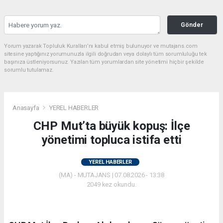
Gönder
Yorum yazarak Topluluk Kuralları’nı kabul etmiş bulunuyor ve mutajans.com
sitesine yaptığınız yorumunuzla ilgili doğrudan veya dolaylı tüm sorumluluğu tek
başınıza üstleniyorsunuz. Yazılan tüm yorumlardan site yönetimi hiçbir şekilde
sorumlu tutulamaz.
Anasayfa
YEREL HABERLER
CHP Mut’ta büyük kopuş: İlçe
yönetimi topluca istifa etti
YEREL HABERLER
(MA) - MUTAJANS | 07.08.2026 - 13:38
2049 kez okundu.