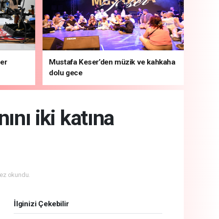
ber
Mustafa Keser’den müzik ve kahkaha
dolu gece
ını iki katına
ez okundu.
İlginizi Çekebilir