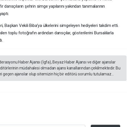
r dansçıların şehrin simge yapılarını yakından tanımalarının
yaptı.
eri, Başkan Vekili Biba’ya ülkelerini simgeleyen hediyeleri takdim etti.
ekilen toplu fotoğrafın ardından dansçılar, gösterilerini Bursalılarla
ı.
derasyonu Haber Ajansı (İgfa), Beyaz Haber Ajansı ve diğer ajanslar
editörlerinin müdahalesi olmadan ajans kanallarından çekilmektedir. Bu
 geçen ajanslar olup sitemizin hiç bir editörü sorumlu tutulamaz...