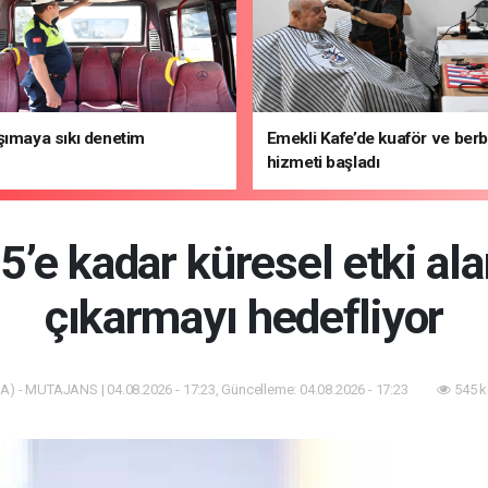
şımaya sıkı denetim
Emekli Kafe’de kuaför ve ber
hizmeti başladı
’e kadar küresel etki alan
çıkarmayı hedefliyor
A) - MUTAJANS | 04.08.2026 - 17:23, Güncelleme: 04.08.2026 - 17:23
545 k