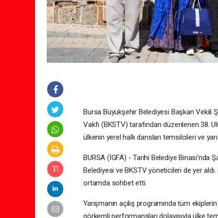
Bursa Büyükşehir Belediyesi Başkan Vekili Ş
Vakfı (BKSTV) tarafından düzenlenen 38. Ulus
ülkenin yerel halk dansları temsilcileri ve yarı
BURSA (İGFA) - Tarihi Belediye Binası’nda Şa
Belediyesi ve BKSTV yöneticileri de yer aldı. 
ortamda sohbet etti.
Yarışmanın açılış programında tüm ekiplerin ser
görkemli performansları dolayısıyla ülke tems