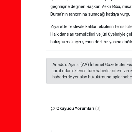
geçmişine değinen Başkan Vekili Biba, misafi
Bursa'nın tanıtımına sunacağı katkıya vurgu 
Ziyarette festivale katılan ekiplerin temsilcil
Halk dansları temsilcileri ve jüri üyeleriyle ç
buluşturmak için şehrin dört bir yanına dağıld
Anadolu Ajansı (AA) İnternet Gazeteciler Fe
tarafından eklenen tüm haberler, sitemizin 
haberlerde yer alan hukuki muhataplar haberi
Okuyucu Yorumları
(0)