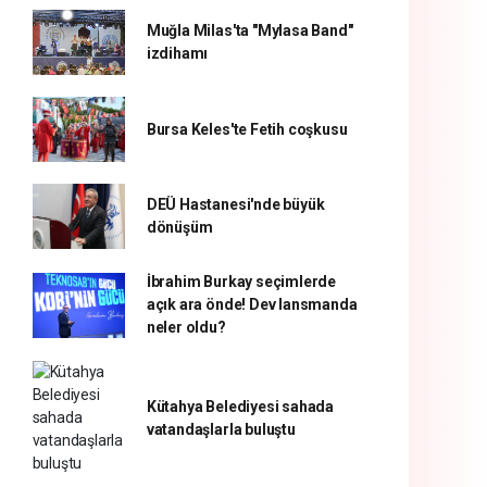
Muğla Milas'ta "Mylasa Band"
izdihamı
Bursa Keles'te Fetih coşkusu
DEÜ Hastanesi'nde büyük
dönüşüm
İbrahim Burkay seçimlerde
açık ara önde! Dev lansmanda
neler oldu?
Kütahya Belediyesi sahada
vatandaşlarla buluştu