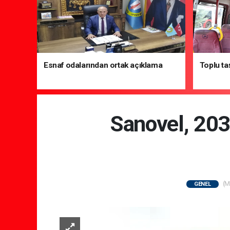
Esnaf odalarından ortak açıklama
Toplu ta
Sanovel, 2035
(M
GENEL