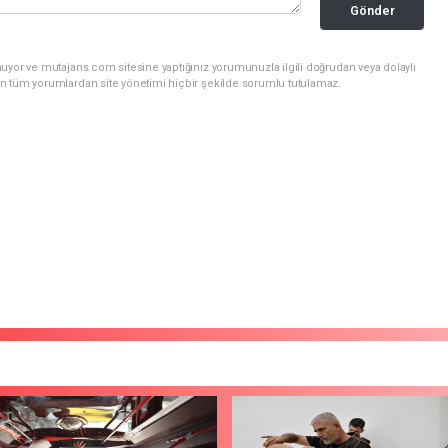
Gönder
uyor ve mutajans.com sitesine yaptığınız yorumunuzla ilgili doğrudan veya dolaylı
n tüm yorumlardan site yönetimi hiçbir şekilde sorumlu tutulamaz.