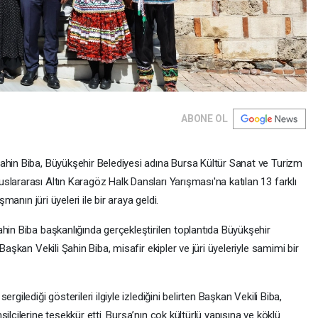
ABONE OL
ahin Biba, Büyükşehir Belediyesi adına Bursa Kültür Sanat ve Turizm
lararası Altın Karagöz Halk Dansları Yarışması'na katılan 13 farklı
şmanın jüri üyeleri ile bir araya geldi.
hin Biba başkanlığında gerçekleştirilen toplantıda Büyükşehir
Başkan Vekili Şahin Biba, misafir ekipler ve jüri üyeleriyle samimi bir
gilediği gösterileri ilgiyle izlediğini belirten Başkan Vekili Biba,
ilcilerine teşekkür etti. Bursa’nın çok kültürlü yapısına ve köklü