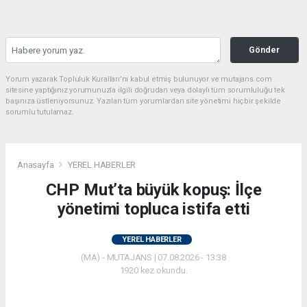
Gönder
Yorum yazarak Topluluk Kuralları’nı kabul etmiş bulunuyor ve mutajans.com
sitesine yaptığınız yorumunuzla ilgili doğrudan veya dolaylı tüm sorumluluğu tek
başınıza üstleniyorsunuz. Yazılan tüm yorumlardan site yönetimi hiçbir şekilde
sorumlu tutulamaz.
Anasayfa
YEREL HABERLER
CHP Mut’ta büyük kopuş: İlçe
yönetimi topluca istifa etti
YEREL HABERLER
(MA) - MUTAJANS | 07.08.2026 - 13:38
1920 kez okundu.