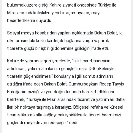
bulunmak üzere gittiği Kahire ziyareti öncesinde Türkiye ile
Mısır arasındaki ilişkileri yeni bir aşamaya taşımayı
hedeflediklerini duyurdu.
Sosyal medya hesabından yapılan açıklamada Bakan Bolat, iki
ülke arasındaki köklü kardeşlik bağlarına vurgu yaparak,
ticarette güçlü bir işbirliği dönemine girildiğini ifade etti.
Kahire’de yapılacak görüşmelerde, "İkili ticaret hacminin
artırılması, yatırım alanlarının genişletilmesi, D-8 ülkeleriyle
ticaretin güçlendirilmesi" konularıyla ilgili somut adımların
atıldığını ifade eden Bakan Bolat, Cumhurbaşkanı Recep Tayyip
Erdoğan’ın çizdiği vizyon doğrultusunda hareket ettiklerini
belirterek, “Türkiye ile Mısır arasındaki ticaret ve yatırımları daha
ileri bir noktaya taşımaya kararlıyız. Bölgesel refaha ve küresel
ticari istikrara katkı sağlayacak işbirlikleri ile ticaret hacmimizi
güçlendirmeye devam edeceğiz” dedi.