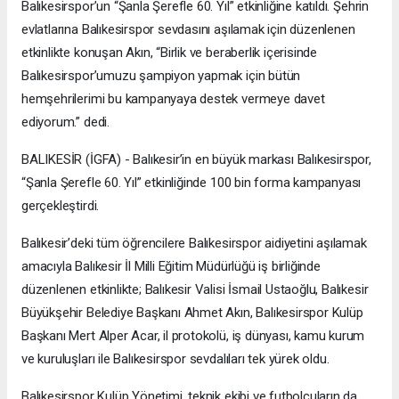
Balıkesirspor’un “Şanla Şerefle 60. Yıl” etkinliğine katıldı. Şehrin
evlatlarına Balıkesirspor sevdasını aşılamak için düzenlenen
etkinlikte konuşan Akın, “Birlik ve beraberlik içerisinde
Balıkesirspor’umuzu şampiyon yapmak için bütün
hemşehrilerimi bu kampanyaya destek vermeye davet
ediyorum.” dedi.
BALIKESİR (İGFA) - Balıkesir’in en büyük markası Balıkesirspor,
“Şanla Şerefle 60. Yıl” etkinliğinde 100 bin forma kampanyası
gerçekleştirdi.
Balıkesir’deki tüm öğrencilere Balıkesirspor aidiyetini aşılamak
amacıyla Balıkesir İl Milli Eğitim Müdürlüğü iş birliğinde
düzenlenen etkinlikte; Balıkesir Valisi İsmail Ustaoğlu, Balıkesir
Büyükşehir Belediye Başkanı Ahmet Akın, Balıkesirspor Kulüp
Başkanı Mert Alper Acar, il protokolü, iş dünyası, kamu kurum
ve kuruluşları ile Balıkesirspor sevdalıları tek yürek oldu.
Balıkesirspor Kulüp Yönetimi, teknik ekibi ve futbolcuların da