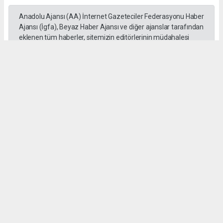
Anadolu Ajansı (AA) İnternet Gazeteciler Federasyonu Haber
Ajansı (İgfa), Beyaz Haber Ajansı ve diğer ajanslar tarafından
eklenen tüm haberler, sitemizin editörlerinin müdahalesi
olmadan ajans kanallarından çekilmektedir. Bu haberlerde
yer alan hukuki muhataplar haberi geçen ajanslar olup
sitemizin hiç bir editörü sorumlu tutulamaz...
Okuyucu Yorumları
(0)
Gönder
Yorum yazarak Topluluk Kuralları’nı kabul etmiş bulunuyor ve mutajans.com
sitesine yaptığınız yorumunuzla ilgili doğrudan veya dolaylı tüm sorumluluğu tek
başınıza üstleniyorsunuz. Yazılan tüm yorumlardan site yönetimi hiçbir şekilde
sorumlu tutulamaz.