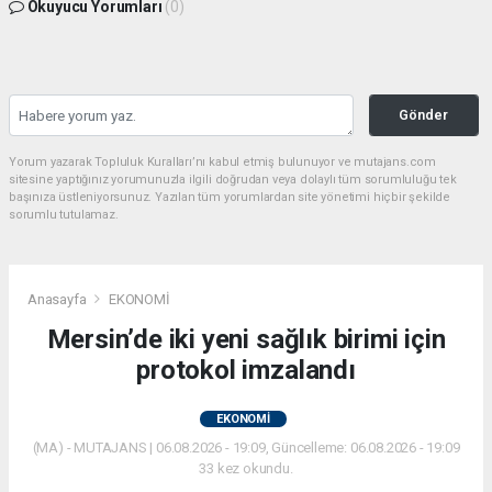
Okuyucu Yorumları
(0)
Gönder
Yorum yazarak Topluluk Kuralları’nı kabul etmiş bulunuyor ve mutajans.com
sitesine yaptığınız yorumunuzla ilgili doğrudan veya dolaylı tüm sorumluluğu tek
başınıza üstleniyorsunuz. Yazılan tüm yorumlardan site yönetimi hiçbir şekilde
sorumlu tutulamaz.
Anasayfa
EKONOMİ
Mersin’de iki yeni sağlık birimi için
protokol imzalandı
EKONOMİ
(MA) - MUTAJANS | 06.08.2026 - 19:09, Güncelleme: 06.08.2026 - 19:09
33 kez okundu.