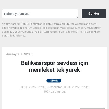
Gönder
Yorum yazarak Topluluk Kuralları’nı kabul etmiş bulunuyor ve mutajans.com
sitesine yaptığınız yorumunuzla ilgili doğrudan veya dolaylı tüm sorumluluğu tek
başınıza üstleniyorsunuz. Yazılan tüm yorumlardan site yönetimi hiçbir şekilde
sorumlu tutulamaz.
Anasayfa
SPOR
Balıkesirspor sevdası için
memleket tek yürek
SPOR
06.08.2026 - 12:02, Güncelleme: 06.08.2026 - 12:02
192 kez okundu.