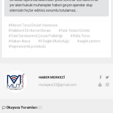
yer alan hukuki muhataplar haberi geçen ajanslar olup
sitemizin hiç bir editörü sorumlu tutulamaz...
#Mersin Toros Devlet Hastanesi
#Halkkent Ek Hizmet Binası
#Fizik Tedavi Ünitesi
#Özel Gereksinimli Çocuk Polikliniği
#Atilla Toros
#Hakan Alaca
#İl Sağlık Müdürlüğü
#sağlık yatırımı
#hayırseverlik protokolü
HABER MERKEZİ
mutajans33@gmail.com
Okuyucu Yorumları
(0)