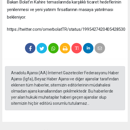
Bakan Bolat’ın Kahire temaslarında karşılıklı ticaret hedeflerinin
yenilenmesi ve yeni yatırım fırsatlarının masaya yatırılması
bekleniyor.
https://twitter.com/omerbolatTR/status/1995427420405428530
Anadolu Ajansı (AA) İnternet Gazeteciler Federasyonu Haber
Ajansı (İgfa), Beyaz Haber Ajansı ve diğer ajanslar tarafından
eklenen tüm haberler, sitemizin editörlerinin müdahalesi
olmadan ajans kanallarından çekilmektedir. Bu haberlerde
yer alan hukuki muhataplar haberi geçen ajanslar olup
sitemizin hiç bir editörü sorumlu tutulamaz...