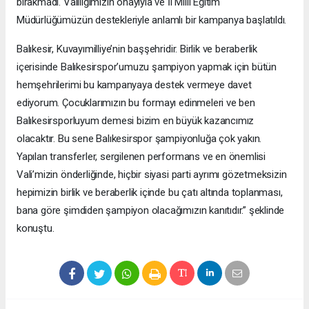
bırakmadı. Valiliğimizin onayıyla ve İl Milli Eğitim
Müdürlüğümüzün destekleriyle anlamlı bir kampanya başlatıldı.
Balıkesir, Kuvayımilliye’nin başşehridir. Birlik ve beraberlik
içerisinde Balıkesirspor’umuzu şampiyon yapmak için bütün
hemşehrilerimi bu kampanyaya destek vermeye davet
ediyorum. Çocuklarımızın bu formayı edinmeleri ve ben
Balıkesirsporluyum demesi bizim en büyük kazancımız
olacaktır. Bu sene Balıkesirspor şampiyonluğa çok yakın.
Yapılan transferler, sergilenen performans ve en önemlisi
Vali’mizin önderliğinde, hiçbir siyasi parti ayrımı gözetmeksizin
hepimizin birlik ve beraberlik içinde bu çatı altında toplanması,
bana göre şimdiden şampiyon olacağımızın kanıtıdır.” şeklinde
konuştu.