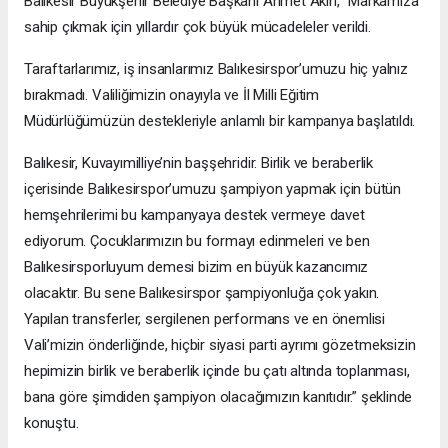
Balıkesir Büyükşehir Belediye Başkanı Ahmet Akın, “Markamıza
sahip çıkmak için yıllardır çok büyük mücadeleler verildi.
Taraftarlarımız, iş insanlarımız Balıkesirspor’umuzu hiç yalnız
bırakmadı. Valiliğimizin onayıyla ve İl Milli Eğitim
Müdürlüğümüzün destekleriyle anlamlı bir kampanya başlatıldı.
Balıkesir, Kuvayımilliye’nin başşehridir. Birlik ve beraberlik
içerisinde Balıkesirspor’umuzu şampiyon yapmak için bütün
hemşehrilerimi bu kampanyaya destek vermeye davet
ediyorum. Çocuklarımızın bu formayı edinmeleri ve ben
Balıkesirsporluyum demesi bizim en büyük kazancımız
olacaktır. Bu sene Balıkesirspor şampiyonluğa çok yakın.
Yapılan transferler, sergilenen performans ve en önemlisi
Vali’mizin önderliğinde, hiçbir siyasi parti ayrımı gözetmeksizin
hepimizin birlik ve beraberlik içinde bu çatı altında toplanması,
bana göre şimdiden şampiyon olacağımızın kanıtıdır.” şeklinde
konuştu.