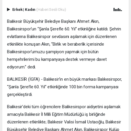
Erkek
|
Kadın
(Haberi Sesli Oku)
Balıkesir Büyükşehir Belediye Başkanı Ahmet Akın,
Balıkesirspor’un “Şanla Şerefle 60. Yıl” etkinliğine katıldı. Şehrin
evlatlarına Balıkesirspor sevdasını aşılamak için düzenlenen
etkinlikte konuşan Akın, “Birlik ve beraberlik içerisinde
Balıkesirspor’umuzu şampiyon yapmak için bütün
hemşehrilerimi bu kampanyaya destek vermeye davet
ediyorum.” dedi.
BALIKESİR (İGFA) - Balıkesir’in en büyük markası Balıkesirspor,
“Şanla Şerefle 60. Yıl” etkinliğinde 100 bin forma kampanyası
gerçekleştirdi.
Balıkesir’deki tüm öğrencilere Balıkesirspor aidiyetini aşılamak
amacıyla Balıkesir İl Milli Eğitim Müdürlüğü iş birliğinde
düzenlenen etkinlikte; Balıkesir Valisi İsmail Ustaoğlu, Balıkesir
Büyükşehir Belediye Başkanı Ahmet Akın, Balıkesirspor Kulüp