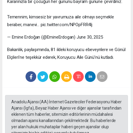
Kararınızla bir çocuğun her gününü bayram gününe çevirdiniz.
Temennim, kimsesiz bir yavrumuza aile olmayı seçmekle
beraber, manevi… pic.twitter.com/NPOpFRR4lj
— Emine Erdoğan (@EmineErdogan) June 30, 2025
Bakanlık, paylaşımında, 81 ildeki koruyucu ebeveynlere ve Gönül
Elçileri’ne teşekkür ederek, Koruyucu Aile Günü’nü kutladı.
Anadolu Ajansı (AA) İnternet Gazeteciler Federasyonu Haber
Ajansı (İgfa), Beyaz Haber Ajansı ve diğer ajanslar tarafından
eklenen tüm haberler, sitemizin editörlerinin müdahalesi
olmadan ajans kanallarından çekilmektedir. Bu haberlerde
yer alan hukuki muhataplar haberi geçen ajanslar olup