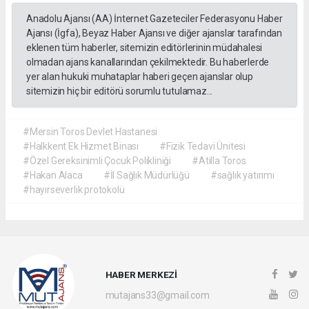
Anadolu Ajansı (AA) İnternet Gazeteciler Federasyonu Haber
Ajansı (İgfa), Beyaz Haber Ajansı ve diğer ajanslar tarafından
eklenen tüm haberler, sitemizin editörlerinin müdahalesi
olmadan ajans kanallarından çekilmektedir. Bu haberlerde
yer alan hukuki muhataplar haberi geçen ajanslar olup
sitemizin hiç bir editörü sorumlu tutulamaz...
#Mersin Toros Devlet Hastanesi
#Halkkent Ek Hizmet Binası
#Fizik Tedavi Ünitesi
#Özel Gereksinimli Çocuk Polikliniği
#Atilla Toros
#Hakan Alaca
#İl Sağlık Müdürlüğü
#sağlık yatırımı
#hayırseverlik protokolü
HABER MERKEZİ
mutajans33@gmail.com