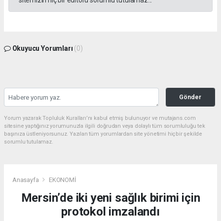
sitemizin hiç bir editörü sorumlu tutulamaz...
Okuyucu Yorumları
(0)
Gönder
Yorum yazarak Topluluk Kuralları’nı kabul etmiş bulunuyor ve mutajans.com
sitesine yaptığınız yorumunuzla ilgili doğrudan veya dolaylı tüm sorumluluğu tek
başınıza üstleniyorsunuz. Yazılan tüm yorumlardan site yönetimi hiçbir şekilde
sorumlu tutulamaz.
Anasayfa
EKONOMİ
Mersin’de iki yeni sağlık birimi için
protokol imzalandı