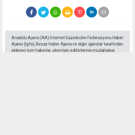
Anadolu Ajansı (AA) İnternet Gazeteciler Federasyonu Haber
Ajansı (İgfa), Beyaz Haber Ajansı ve diğer ajanslar tarafından
eklenen tüm haberler, sitemizin editörlerinin müdahalesi
olmadan ajans kanallarından çekilmektedir. Bu haberlerde
yer alan hukuki muhataplar haberi geçen ajanslar olup
sitemizin hiç bir editörü sorumlu tutulamaz...
Okuyucu Yorumları
(0)
Gönder