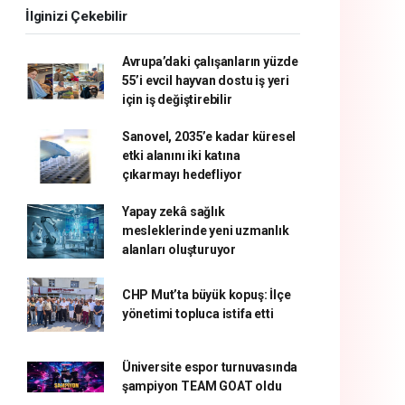
İlginizi Çekebilir
Avrupa’daki çalışanların yüzde
55’i evcil hayvan dostu iş yeri
için iş değiştirebilir
Sanovel, 2035’e kadar küresel
etki alanını iki katına
çıkarmayı hedefliyor
Yapay zekâ sağlık
mesleklerinde yeni uzmanlık
alanları oluşturuyor
CHP Mut’ta büyük kopuş: İlçe
yönetimi topluca istifa etti
Üniversite espor turnuvasında
şampiyon TEAM GOAT oldu