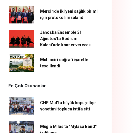
Mersin’de iki yeni sağlık birimi
için protokol imzalandı
Janoska Ensemble 31
Ağustos’ta Bodrum
Kalesi’nde konser verecek
Mut İnciri coğrafi işaretle
tescillendi
En Çok Okunanlar
CHP Mut’ta büyük kopuş: İlçe
yönetimi topluca istifa etti
Muğla Milas'ta "Mylasa Band"
izdihamı