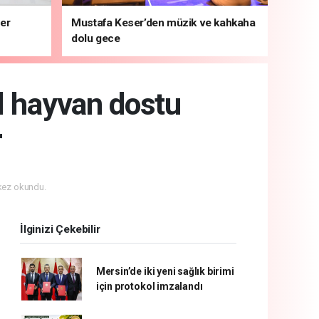
ber
Mustafa Keser’den müzik ve kahkaha
dolu gece
il hayvan dostu
r
kez okundu.
İlginizi Çekebilir
Mersin’de iki yeni sağlık birimi
için protokol imzalandı