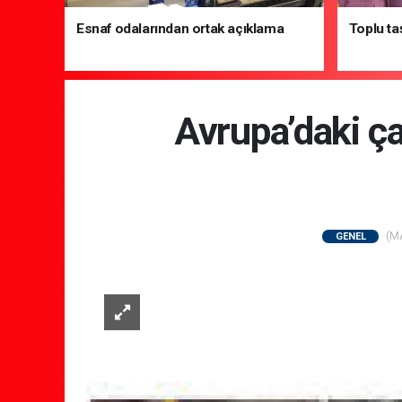
Esnaf odalarından ortak açıklama
Toplu ta
Avrupa’daki ça
(MA
GENEL