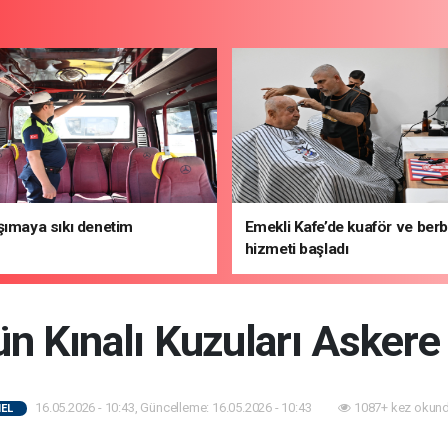
şımaya sıkı denetim
Emekli Kafe’de kuaför ve ber
hizmeti başladı
ün Kınalı Kuzuları Askere
16.05.2026 - 10:43, Güncelleme: 16.05.2026 - 10:43
1087+ kez okund
EL