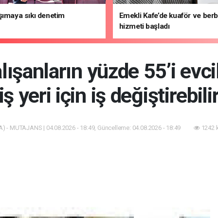
şımaya sıkı denetim
Emekli Kafe’de kuaför ve ber
hizmeti başladı
lışanların yüzde 55’i evc
iş yeri için iş değiştirebili
) - MUTAJANS | 04.08.2026 - 18:49, Güncelleme: 04.08.2026 - 18:49
1242 