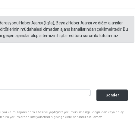
derasyonu Haber Ajansı (İgfa), Beyaz Haber Ajansı ve diğer ajanslar
editörlerinin müdahalesi olmadan ajans kanallarından çekilmektedir. Bu
 geçen ajanslar olup sitemizin hiç bir editörü sorumlu tutulamaz...
Gönder
uyor ve mutajans.com sitesine yaptığınız yorumunuzla ilgili doğrudan veya dolaylı
n tüm yorumlardan site yönetimi hiçbir şekilde sorumlu tutulamaz.