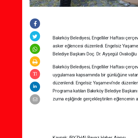
Bakırköy Belediyesi, Engelliler Haftası çerçev
asker eğlencesi düzenledi. Engelsiz Yaşamev
Belediye Başkanı Doç. Dr. Ayşegül Ovalıoğlu 
Bakırköy Belediyesi, Engelliler Haftası çerçeve
uygulaması kapsamında bir günlüğüne vatani g
düzenlendi. Engelsiz Yaşamevi’nde düzenlene
Programa katılan Bakırköy Belediye Başkanı Do
zurna eşliğinde gerçekleştirilen eğlencenin 
Kaynak: (BYZHA) Beyaz Haber Ajansı