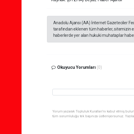
Anadolu Ajansı (AA) İnternet Gazeteciler Fe
tarafından eklenen tüm haberler, sitemizin 
haberlerde yer alan hukuki muhataplar haberi
Okuyucu Yorumları
(0)
Yorum yazarak Topluluk Kuralları’nı kabul etmiş bulun
tüm sorumluluğu tek başınıza üstleniyorsunuz. Yazıla