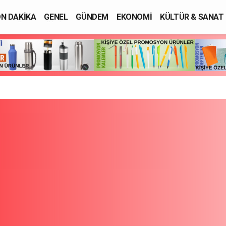
N DAKİKA
GENEL
GÜNDEM
EKONOMİ
KÜLTÜR & SANAT
SAĞLIK
EĞİTİM
ASAYİŞ