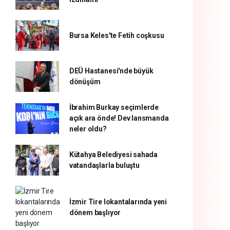
Bursa Keles'te Fetih coşkusu
DEÜ Hastanesi'nde büyük
dönüşüm
İbrahim Burkay seçimlerde
açık ara önde! Dev lansmanda
neler oldu?
Kütahya Belediyesi sahada
vatandaşlarla buluştu
İzmir Tire lokantalarında yeni
dönem başlıyor