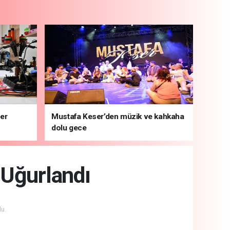
ber
Mustafa Keser’den müzik ve kahkaha
dolu gece
 Uğurlandı
u.