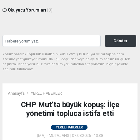
Okuyucu Yorumları
(0)
Gönder
Yorum yazarak Topluluk Kuralları’nı kabul etmiş bulunuyor ve mutajans.com
sitesine yaptığınız yorumunuzla ilgili doğrudan veya dolaylı tüm sorumluluğu tek
başınıza üstleniyorsunuz. Yazılan tüm yorumlardan site yönetimi hiçbir şekilde
sorumlu tutulamaz.
Anasayfa
YEREL HABERLER
CHP Mut’ta büyük kopuş: İlçe
yönetimi topluca istifa etti
YEREL HABERLER
(MA) - MUTAJANS | 07.08.2026 - 13:38