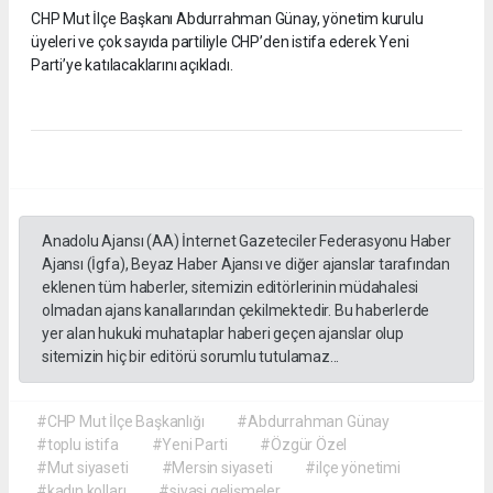
CHP Mut İlçe Başkanı Abdurrahman Günay, yönetim kurulu
üyeleri ve çok sayıda partiliyle CHP’den istifa ederek Yeni
Parti’ye katılacaklarını açıkladı.
Anadolu Ajansı (AA) İnternet Gazeteciler Federasyonu Haber
Ajansı (İgfa), Beyaz Haber Ajansı ve diğer ajanslar tarafından
eklenen tüm haberler, sitemizin editörlerinin müdahalesi
olmadan ajans kanallarından çekilmektedir. Bu haberlerde
yer alan hukuki muhataplar haberi geçen ajanslar olup
sitemizin hiç bir editörü sorumlu tutulamaz...
#CHP Mut İlçe Başkanlığı
#Abdurrahman Günay
#toplu istifa
#Yeni Parti
#Özgür Özel
#Mut siyaseti
#Mersin siyaseti
#ilçe yönetimi
#kadın kolları
#siyasi gelişmeler