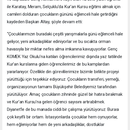
ile Karatay, Meram, Selçuklu’da Kur’an Kursu eğitimi almak için
camileri dolduran çocukların gününü eğlenceli hale getirdiğini
kaydeden Başkan Altay, şöyle devam etti:
“Çocuklarımızın buradaki çeşitli yarışmalarla günü eğlenceli hale
geliyor, yeni arkadaşlıklar ediniyorlar ve bu sıcakta orman
havasıyla bir miktar nefes alma imkanına kavuşuyorlar. Genç
KOMEK Yaz Okulu’na katılan öğrencilerimiz dışında yaz tatilinde
Kur’an kurslarına giden öğrencilerimiz de bu kamplardan
yararlanıyor. Özellikle din görevlilerimize bizimle birlikte projeyi
yürüttüğü için teşekkür ediyoruz. Çocukların transferi, yemeği,
organizasyonun tamamı Büyükşehir Belediyemiz tarafından
yürütülüyor. Amaç çocukların zihninde güzel bir hatıra bırakmak
ve Kur’an Kursu’na gelen öğrenci sayısını artırabilmek.
Diyanet’le de bu manada ciddi bir çalışma yürütüyoruz. Burası
çok keyifli bir ortam. İstasyonlarda çocuklar hem oynuyorlar,
hem eğleniyorlar hem de yeni arkadaşlıklar, dostluklar