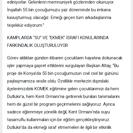
ediniyorlar. Gelenlerin memnuniyeti gözlerinden okunuyor.
İnşallah 55 bin çocuğumuzu yaz döneminde bu imkana
kavuşturmuş olacağız. Emeği geçen tüm arkadaşlarıma
teşekkür ediyorum.”
KAMPLARDA “SU” VE “EKMEK” İSRAFI KONULARINDA
FARKINDALIK OLUŞTURULUYOR
Görev aldıkları günden itibaren çocukların hayatına dokunacak
işler yapmaya gayret ettiklerini vurgulayan Başkan Altay, “Bu
proje de Konya’da 55 bin çocuğumuzun cıvıl cıvıl bir gününü
paylaşmamıza vesile oldu. Özellikle merkezin dışındaki
ilçelerimizdeki KOMEK eğitimine gelen çocuklarımızı da hem
Dutlukır’a, hem Kent Ormanı’na getirerek buraları tanımalarını
hem de güzel bir program geçirmelerini sağlıyoruz. Ayrıca
sadece eğlenmeye yönelik değil, Kent Ormanı’nda suyu
tasarruflu kullanmaları için bir eğitim gerçekleştiriyoruz.
Dutlukır’da da ekmeği israf etmemeleri ile ilgili bir etkinlik