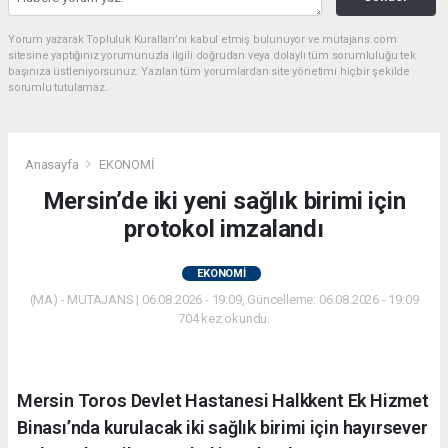
Yorum yazarak Topluluk Kuralları’nı kabul etmiş bulunuyor ve mutajans.com
sitesine yaptığınız yorumunuzla ilgili doğrudan veya dolaylı tüm sorumluluğu tek
başınıza üstleniyorsunuz. Yazılan tüm yorumlardan site yönetimi hiçbir şekilde
sorumlu tutulamaz.
Anasayfa
EKONOMİ
Mersin’de iki yeni sağlık birimi için
protokol imzalandı
EKONOMİ
(MA) - MUTAJANS | 06.08.2026 - 19:09, Güncelleme: 06.08.2026 - 19:09
704 kez okundu.
Mersin Toros Devlet Hastanesi Halkkent Ek Hizmet
Binası’nda kurulacak iki sağlık birimi için hayırsever