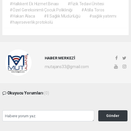
#Halkkent Ek Hizmet Binası
#Fizik Tedavi Ünitesi
#Özel Gereksinimli Çocuk Polikliniği
#Atilla Toros
#Hakan Alaca
#İl Sağlık Müdürlüğü
#sağlık yatırımı
#hayırseverlik protokolü
HABER MERKEZİ
mutajans33@gmail.com
Okuyucu Yorumları
(0)
Gönder
Yorum yazarak Topluluk Kuralları’nı kabul etmiş bulunuyor ve mutajans.com