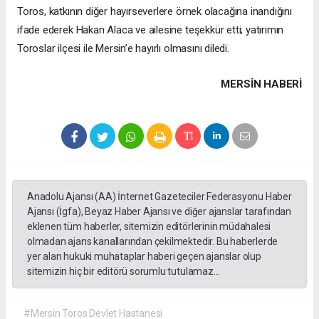
Toros, katkının diğer hayırseverlere örnek olacağına inandığını
ifade ederek Hakan Alaca ve ailesine teşekkür etti; yatırımın
Toroslar ilçesi ile Mersin’e hayırlı olmasını diledi.
MERSIN HABERİ
Anadolu Ajansı (AA) İnternet Gazeteciler Federasyonu Haber
Ajansı (İgfa), Beyaz Haber Ajansı ve diğer ajanslar tarafından
eklenen tüm haberler, sitemizin editörlerinin müdahalesi
olmadan ajans kanallarından çekilmektedir. Bu haberlerde
yer alan hukuki muhataplar haberi geçen ajanslar olup
sitemizin hiç bir editörü sorumlu tutulamaz...
#Mersin Toros Devlet Hastanesi