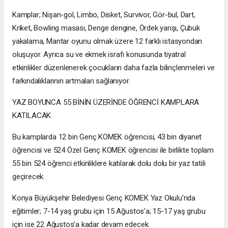
Kamplar; Nişan-gol, Limbo, Disket, Survivor, Gör-bul, Dart,
Kriket, Bowling masası, Denge dengine, Ördek yarışı, Çubuk
yakalama, Mantar oyunu olmak üzere 12 farklı istasyondan
oluşuyor. Ayrıca su ve ekmek israfı konusunda tiyatral
etkinlikler düzenlenerek çocukların daha fazla bilinçlenmeleri ve
farkındalıklarının artmaları sağlanıyor.
YAZ BOYUNCA 55 BİNİN ÜZERİNDE ÖĞRENCİ KAMPLARA
KATILACAK
Bu kamplarda 12 bin Genç KOMEK öğrencisi, 43 bin diyanet
öğrencisi ve 524 Özel Genç KOMEK öğrencisi ile birlikte toplam
55 bin 524 öğrenci etkinliklere katılarak dolu dolu bir yaz tatili
geçirecek.
Konya Büyükşehir Belediyesi Genç KOMEK Yaz Okulu’nda
eğitimler; 7-14 yaş grubu için 15 Ağustos’a; 15-17 yaş grubu
için ise 22 Ağustos’a kadar devam edecek.