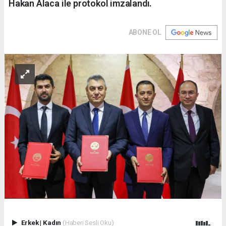
Hakan Alaca ile protokol imzalandı.
ABONE OL
Erkek
|
Kadın
(Haberi Sesli Oku)