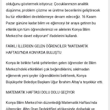
olduğunu göstermek istiyoruz. Çocuklarımızın analitik
düşünme, problem çözme ve üretme becerilerini geliştirecek
bu tür etkinlikleri desteklemeye devam edeceğiz. 16 Kasım
Pazar gününe kadar bilim ve eğlenceyi bir araya getiren bu
etkinlik için tüm öğrencilerimizi ve ailelerini Konya Bilim
Merkezi’ne davet ediyorum” ifadelerini kullandı.
FARKLI İLLERDEN GELEN ÖĞRENCİLER “MATEMATİK
HAFTASI”NDA KONYA’DA BULUŞTU
Konya ile birlikte farklı şehirlerden gelen öğrenciler de Bilim
Merkezi’ndeki etkinlikleri çok beğendiklerini, sıkılmadan
eğlenerek yeni şeyler öğrendiklerini belirterek, Konya
Büyükşehir Belediye Başkanı Uğur İbrahim Altay’a teşekkür etti.
MATEMATİK HAFTASI DOLU DOLU GEÇİYOR
Konya Bilim Merkezi’nin düzenlediği Matematik Haftası’nda
öğrenciler, Altın Oran Dedektifleri atölyesinde doğadaki ve