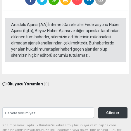
Anadolu Ajansı (AA) İnternet Gazeteciler Federasyonu Haber
Ajansı (İgfa), Beyaz Haber Ajansı ve diğer ajanslar tarafından
eklenen tüm haberler, sitemizin editörlerinin müdahalesi
olmadan ajans kanallarından çekilmektedir. Bu haberlerde
yer alan hukuki muhataplar haberi geçen ajanslar olup
sitemizin hiç bir editörü sorumlu tutulamaz...
Okuyucu Yorumları
(0)
Gönder
Yorum yazarak Topluluk Kuralları’nı kabul etmiş bulunuyor ve mutajans.com
sitesine yaptığınız yorumunuzla ilgili doğrudan veya dolaylı tüm sorumluluğu tek