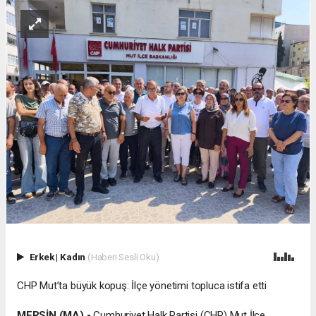
Erkek
|
Kadın
(Haberi Sesli Oku)
CHP Mut’ta büyük kopuş: İlçe yönetimi topluca istifa etti
MERSİN (MA) -
Cumhuriyet Halk Partisi (CHP) Mut İlçe