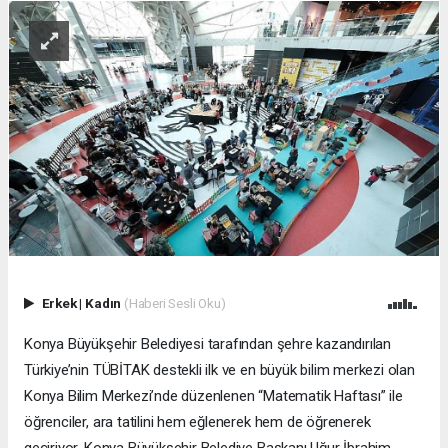
Erkek
|
Kadın
(Haberi Sesli Oku)
Konya Büyükşehir Belediyesi tarafından şehre kazandırılan
Türkiye’nin TÜBİTAK destekli ilk ve en büyük bilim merkezi olan
Konya Bilim Merkezi’nde düzenlenen “Matematik Haftası” ile
öğrenciler, ara tatilini hem eğlenerek hem de öğrenerek
geçiriyor. Konya Büyükşehir Belediye Başkanı Uğur İbrahim