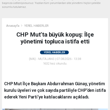
başınıza üstleniyorsunuz. Yazılan tüm yorumlardan site yönetimi hiçbir şekilde
sorumlu tutulamaz.
Anasayfa
YEREL HABERLER
CHP Mut’ta büyük kopuş: İlçe
yönetimi topluca istifa etti
YEREL HABERLER
(MA) - MUTAJANS | 07.08.2026 - 13:38
1632 kez okundu.
CHP Mut İlçe Başkanı Abdurrahman Günay, yönetim
kurulu üyeleri ve çok sayıda partiliyle CHP’den istifa
ederek Yeni Parti’ye katılacaklarını açıkladı.