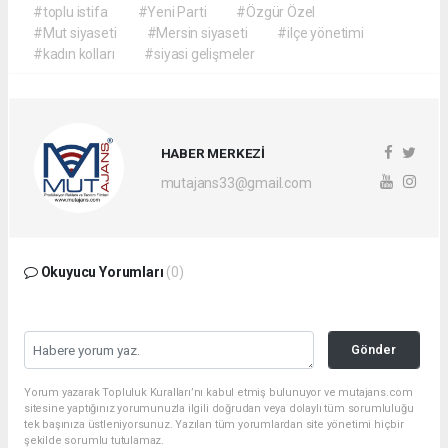
#toplu istifa
#Yeni Parti
#Özgür Özel
#Mut siyaseti
#Mersin siyaseti
#ilçe yönetimi
#kadın kolları
#siyasi gelişmeler
HABER MERKEZİ
mutajans33@gmail.com
Okuyucu Yorumları
(0)
Gönder
Yorum yazarak Topluluk Kuralları’nı kabul etmiş bulunuyor ve mutajans.com
sitesine yaptığınız yorumunuzla ilgili doğrudan veya dolaylı tüm sorumluluğu
tek başınıza üstleniyorsunuz. Yazılan tüm yorumlardan site yönetimi hiçbir
şekilde sorumlu tutulamaz.