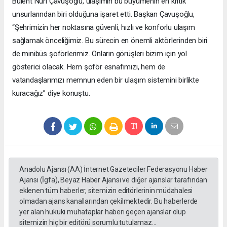
Bülent Nuri Çavuşoğlu, ulaşımın bu büyümenin en kritik
unsurlarından biri olduğuna işaret etti. Başkan Çavuşoğlu,
“Şehrimizin her noktasına güvenli, hızlı ve konforlu ulaşım
sağlamak önceliğimiz. Bu sürecin en önemli aktörlerinden biri
de minibüs şoförlerimiz. Onların görüşleri bizim için yol
gösterici olacak. Hem şoför esnafımızı, hem de
vatandaşlarımızı memnun eden bir ulaşım sistemini birlikte
kuracağız” diye konuştu.
Anadolu Ajansı (AA) İnternet Gazeteciler Federasyonu Haber
Ajansı (İgfa), Beyaz Haber Ajansı ve diğer ajanslar tarafından
eklenen tüm haberler, sitemizin editörlerinin müdahalesi
olmadan ajans kanallarından çekilmektedir. Bu haberlerde
yer alan hukuki muhataplar haberi geçen ajanslar olup
sitemizin hiç bir editörü sorumlu tutulamaz...