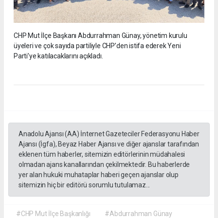
CHP Mut İlçe Başkanı Abdurrahman Günay, yönetim kurulu
üyeleri ve çok sayıda partiliyle CHP’den istifa ederek Yeni
Parti’ye katılacaklarını açıkladı.
Anadolu Ajansı (AA) İnternet Gazeteciler Federasyonu Haber
Ajansı (İgfa), Beyaz Haber Ajansı ve diğer ajanslar tarafından
eklenen tüm haberler, sitemizin editörlerinin müdahalesi
olmadan ajans kanallarından çekilmektedir. Bu haberlerde
yer alan hukuki muhataplar haberi geçen ajanslar olup
sitemizin hiç bir editörü sorumlu tutulamaz...
#CHP Mut İlçe Başkanlığı
#Abdurrahman Günay