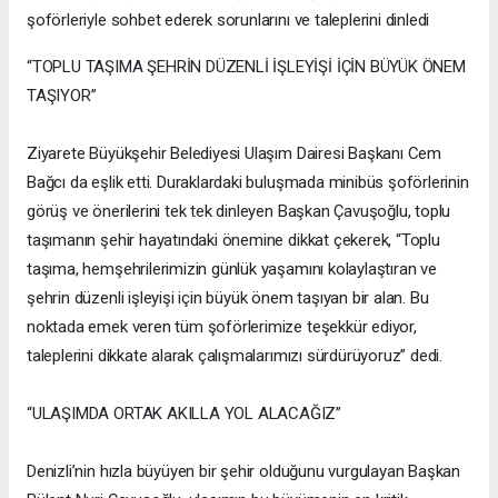
şoförleriyle sohbet ederek sorunlarını ve taleplerini dinledi
“TOPLU TAŞIMA ŞEHRİN DÜZENLİ İŞLEYİŞİ İÇİN BÜYÜK ÖNEM
TAŞIYOR”
Ziyarete Büyükşehir Belediyesi Ulaşım Dairesi Başkanı Cem
Bağcı da eşlik etti. Duraklardaki buluşmada minibüs şoförlerinin
görüş ve önerilerini tek tek dinleyen Başkan Çavuşoğlu, toplu
taşımanın şehir hayatındaki önemine dikkat çekerek, “Toplu
taşıma, hemşehrilerimizin günlük yaşamını kolaylaştıran ve
şehrin düzenli işleyişi için büyük önem taşıyan bir alan. Bu
noktada emek veren tüm şoförlerimize teşekkür ediyor,
taleplerini dikkate alarak çalışmalarımızı sürdürüyoruz” dedi.
“ULAŞIMDA ORTAK AKILLA YOL ALACAĞIZ”
Denizli’nin hızla büyüyen bir şehir olduğunu vurgulayan Başkan