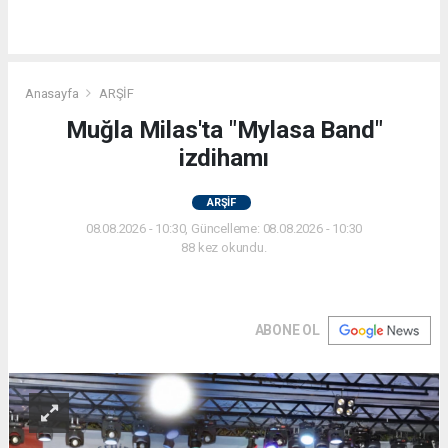
Anasayfa
ARŞİF
Muğla Milas'ta "Mylasa Band"
izdihamı
ARŞİF
08.08.2026 - 10:30, Güncelleme: 08.08.2026 - 10:30
88 kez okundu.
ABONE OL