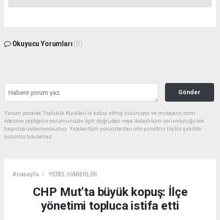
Okuyucu Yorumları
(0)
Gönder
Yorum yazarak Topluluk Kuralları’nı kabul etmiş bulunuyor ve mutajans.com
sitesine yaptığınız yorumunuzla ilgili doğrudan veya dolaylı tüm sorumluluğu tek
başınıza üstleniyorsunuz. Yazılan tüm yorumlardan site yönetimi hiçbir şekilde
sorumlu tutulamaz.
Anasayfa
YEREL HABERLER
CHP Mut’ta büyük kopuş: İlçe
yönetimi topluca istifa etti