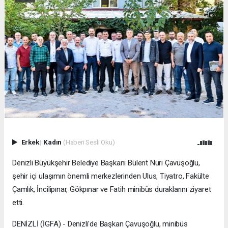
Erkek
|
Kadın
(Haberi Sesli Oku)
Denizli Büyükşehir Belediye Başkanı Bülent Nuri Çavuşoğlu,
şehir içi ulaşımın önemli merkezlerinden Ulus, Tiyatro, Fakülte
Çamlık, İncilipınar, Gökpınar ve Fatih minibüs duraklarını ziyaret
etti.
DENİZLİ (İGFA) - Denizli'de Başkan Çavuşoğlu, minibüs