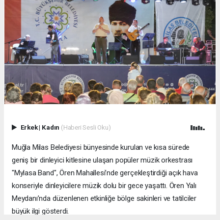
Erkek
|
Kadın
(Haberi Sesli Oku)
Muğla Milas Belediyesi bünyesinde kurulan ve kısa sürede
geniş bir dinleyici kitlesine ulaşan popüler müzik orkestrası
"Mylasa Band", Ören Mahallesi’nde gerçekleştirdiği açık hava
konseriyle dinleyicilere müzik dolu bir gece yaşattı. Ören Yalı
Meydanı’nda düzenlenen etkinliğe bölge sakinleri ve tatilciler
büyük ilgi gösterdi.