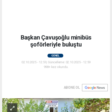
Başkan Çavuşoğlu minibüs
şoförleriyle buluştu
GENEL
02.10.2025 - 12:59, Güncelleme: 02.10.2025 - 12:59
998+ kez okundu.
ABONE OL