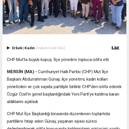
Erkek
|
Kadın
(Haberi Sesli Oku)
CHP Mut’ta büyük kopuş: İlçe yönetimi topluca istifa etti
MERSİN (MA) -
Cumhuriyet Halk Partisi (CHP) Mut İlçe
Başkanı Abdurrahman Günay, ilçe yönetimi, kadın kolları
yöneticileri ve çok sayıda partiliyle birlikte CHP’den istifa ederek
Özgür Özel’in genel başkanlığındaki Yeni Parti’ye katılma kararı
aldıklarını açıkladı.
CHP Mut İlçe Başkanlığı binasında düzenlenen toplantıda
partililere hitap eden Günay, yaşanan siyasi süreci
değerlendirerek istifa konusunda katılımcıların görüşünü sordu.