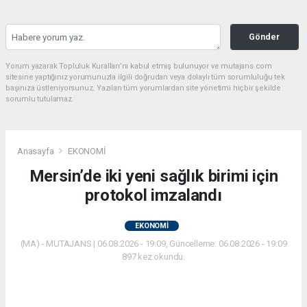
Gönder
Yorum yazarak Topluluk Kuralları’nı kabul etmiş bulunuyor ve mutajans.com
sitesine yaptığınız yorumunuzla ilgili doğrudan veya dolaylı tüm sorumluluğu tek
başınıza üstleniyorsunuz. Yazılan tüm yorumlardan site yönetimi hiçbir şekilde
sorumlu tutulamaz.
Anasayfa
EKONOMİ
Mersin’de iki yeni sağlık birimi için
protokol imzalandı
EKONOMİ
(MA) - MUTAJANS | 06.08.2026 - 19:09, Güncelleme: 06.08.2026 - 19:09
897 kez okundu.