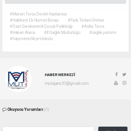
#Mersin Toros Devlet Hastanesi
#Halkkent Ek Hizmet Binası
#Fizik Tedavi Ünitesi
#Özel Gereksinimli Çocuk Polikliniği
#Atilla Toros
#Hakan Alaca
#İl Sağlık Müdürlüğü
#sağlık yatırımı
#hayırseverlik protokolü
HABER MERKEZİ
mutajans33@gmail.com
Okuyucu Yorumları
(0)