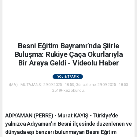
Besni Eğitim Bayramı’nda Şiirle
Buluşma: Rukiye Çaça Okurlarıyla
Bir Araya Geldi - Videolu Haber
YOL & TRAFİK
(MA) - MUTAJANS | 29.09.2025 - 18:53, Güncelleme: 29.09.2025 - 18:53
2519+ kez okundu.
ADIYAMAN (PERRE) - Murat KAYIŞ - Türkiye'de
yalnızca Adıyaman'ın Besni ilçesinde düzenlenen ve
dünyada eşi benzeri bulunmayan Besni Eğitim