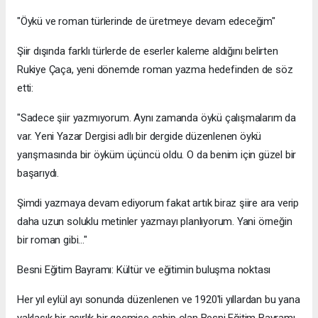
"Öykü ve roman türlerinde de üretmeye devam edeceğim"
Şiir dışında farklı türlerde de eserler kaleme aldığını belirten
Rukiye Çaça, yeni dönemde roman yazma hedefinden de söz
etti:
"Sadece şiir yazmıyorum. Aynı zamanda öykü çalışmalarım da
var. Yeni Yazar Dergisi adlı bir dergide düzenlenen öykü
yarışmasında bir öyküm üçüncü oldu. O da benim için güzel bir
başarıydı.
Şimdi yazmaya devam ediyorum fakat artık biraz şiire ara verip
daha uzun soluklu metinler yazmayı planlıyorum. Yani örneğin
bir roman gibi..."
Besni Eğitim Bayramı: Kültür ve eğitimin buluşma noktası
Her yıl eylül ayı sonunda düzenlenen ve 1920'li yıllardan bu yana
yaklaşık bir asırlık bir geçmişe sahip olan Besni Eğitim Bayramı,