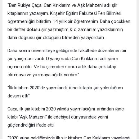
"Ben Rukiye Çaça. Can Kırıklarım ve Aşk Mahzeni adlı şiir
kitaplarının yazarıyım. Kırşehir Eğitim Fakültesi Fen Bilimleri
öğretmenliğini bitirdim. 14 yıllık bir öğretmenim. Daha çocukken
bir defter dolusu şiir yazmıştım ki o zamanlar yazdıklarımın,
daha doğrusu şiir olduğunu bilmeden yazıyordum.
Daha sonra üniversiteye geldiğimde fakültede düzenlenen bir
şiir yarışması vardı. O yarışmada Can Kırıklarım adlı şiirim
üçüncü oldu. Ve bu şiirimden sonra artık daha çok kitap
okumaya ve yazmaya ağırlık verdim."
"İlk kitabım 2020'de yayımlandı, ikinci kitapla şiir yolculuğum
devam etti"
Çaça, ilk şiir kitabını 2020 yılında yayımladığını, ardından ikinci
kitabı "Aşk Mahzeni" ile edebiyat dünyasındaki yerini
güçlendirdiğini ifade etti:
"2020 yılına geldiğimizde ilk şiir kitabım Can Kırıklarım yayınlandı.