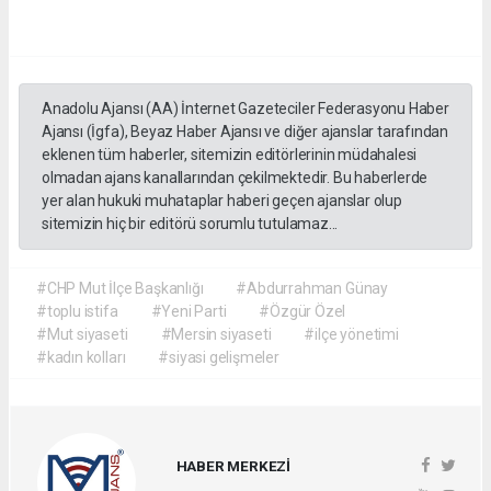
Anadolu Ajansı (AA) İnternet Gazeteciler Federasyonu Haber
Ajansı (İgfa), Beyaz Haber Ajansı ve diğer ajanslar tarafından
eklenen tüm haberler, sitemizin editörlerinin müdahalesi
olmadan ajans kanallarından çekilmektedir. Bu haberlerde
yer alan hukuki muhataplar haberi geçen ajanslar olup
sitemizin hiç bir editörü sorumlu tutulamaz...
#CHP Mut İlçe Başkanlığı
#Abdurrahman Günay
#toplu istifa
#Yeni Parti
#Özgür Özel
#Mut siyaseti
#Mersin siyaseti
#ilçe yönetimi
#kadın kolları
#siyasi gelişmeler
HABER MERKEZİ