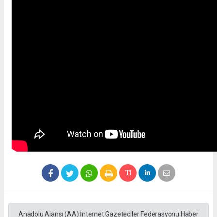
Anadolu Ajansı (AA) İnternet Gazeteciler Federasyonu Haber