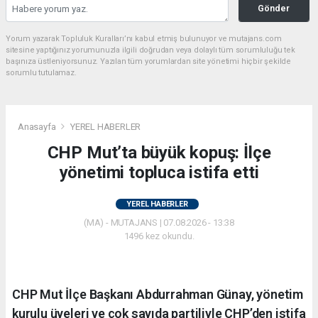
Gönder
Yorum yazarak Topluluk Kuralları’nı kabul etmiş bulunuyor ve mutajans.com
sitesine yaptığınız yorumunuzla ilgili doğrudan veya dolaylı tüm sorumluluğu tek
başınıza üstleniyorsunuz. Yazılan tüm yorumlardan site yönetimi hiçbir şekilde
sorumlu tutulamaz.
Anasayfa
YEREL HABERLER
CHP Mut’ta büyük kopuş: İlçe
yönetimi topluca istifa etti
YEREL HABERLER
(MA) - MUTAJANS | 07.08.2026 - 13:38
1496 kez okundu.
CHP Mut İlçe Başkanı Abdurrahman Günay, yönetim
kurulu üyeleri ve çok sayıda partiliyle CHP’den istifa