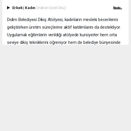
Erkek
|
Kadın
(Haberi Sesli Oku)
Didim Belediyesi Dikiş Atölyesi, kadınların mesleki becerilerini
geliştirirken üretim süreçlerine aktif katılımlarını da destekliyor.
Uygulamalı eğitimlerin verildiği atölyede kursiyerler hem orta
seviye dikiş tekniklerini öğreniyor hem de belediye bünyesinde
kullanılan tekstil ürünlerinin bakım ve onarım çalışmalarına katkı
sunuyor.
Didim Belediyesi tarafından kadınların üretime katılımını
desteklemek ve mesleki becerilerini geliştirmek amacıyla
faaliyet gösteren Dikiş Atölyesi, yaz döneminde uygulamalı
eğitim programıyla çalışmalarını sürdürüyor.
Haftada iki gün gerçekleştirilen eğitimlerde, temel dikiş eğitimini
başarıyla tamamlayan kursiyerlere orta seviye dikiş teknikleri,
kalıp hazırlama, kumaş bilgisi, ürün tasarımı ve uygulama
becerileri kazandırılıyor. Böylece kadınların mesleki gelişimleri