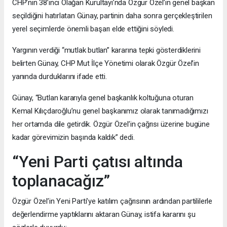
CHP’nin 38’inci Olağan Kurultayı’nda Özgür Özel’in genel başkan
seçildiğini hatırlatan Günay, partinin daha sonra gerçekleştirilen
yerel seçimlerde önemli başarı elde ettiğini söyledi.
Yargının verdiği “mutlak butlan” kararına tepki gösterdiklerini
belirten Günay, CHP Mut İlçe Yönetimi olarak Özgür Özel’in
yanında durduklarını ifade etti.
Günay, “Butlan kararıyla genel başkanlık koltuğuna oturan
Kemal Kılıçdaroğlu’nu genel başkanımız olarak tanımadığımızı
her ortamda dile getirdik. Özgür Özel’in çağrısı üzerine bugüne
kadar görevimizin başında kaldık” dedi.
“Yeni Parti çatısı altında
toplanacağız”
Özgür Özel’in Yeni Parti’ye katılım çağrısının ardından partililerle
değerlendirme yaptıklarını aktaran Günay, istifa kararını şu