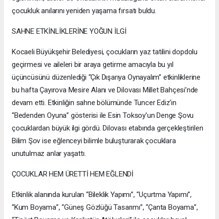
çocukluk anılarını yeniden yaşama fırsatı buldu.
SAHNE ETKİNLİKLERİNE YOĞUN İLGİ
Kocaeli Büyükşehir Belediyesi, çocukların yaz tatilini dopdolu
geçirmesi ve aileleri bir araya getirme amacıyla bu yıl
üçüncüsünü düzenlediği “Çık Dışarıya Oynayalım” etkinliklerine
bu hafta Çayırova Mesire Alanı ve Dilovası Millet Bahçesi’nde
devam etti. Etkinliğin sahne bölümünde Tuncer Ediz'in
“Bedenden Oyuna” gösterisi ile Esin Toksoy’un Denge Şovu
çocuklardan büyük ilgi gördü. Dilovası etabında gerçekleştirilen
Bilim Şov ise eğlenceyi bilimle buluşturarak çocuklara
unutulmaz anlar yaşattı.
ÇOCUKLAR HEM ÜRETTİ HEM EĞLENDİ
Etkinlik alanında kurulan “Bileklik Yapımı”, “Uçurtma Yapımı”,
“Kum Boyama”, “Güneş Gözlüğü Tasarımı”, “Çanta Boyama”,