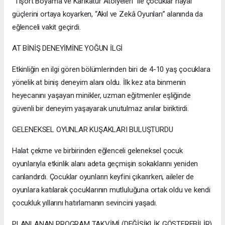
“Tişört Boyama ve Karikatür Atölyeleri” ile çocuklar hayal
güçlerini ortaya koyarken, “Akıl ve Zekâ Oyunları” alanında da
eğlenceli vakit geçirdi.
AT BİNİŞ DENEYİMİNE YOĞUN İLGİ
Etkinliğin en ilgi gören bölümlerinden biri de 4-10 yaş çocuklara
yönelik at biniş deneyim alanı oldu. İlk kez ata binmenin
heyecanını yaşayan minikler, uzman eğitmenler eşliğinde
güvenli bir deneyim yaşayarak unutulmaz anılar biriktirdi.
GELENEKSEL OYUNLAR KUŞAKLARI BULUŞTURDU
Halat çekme ve birbirinden eğlenceli geleneksel çocuk
oyunlarıyla etkinlik alanı adeta geçmişin sokaklarını yeniden
canlandırdı. Çocuklar oyunların keyfini çıkarırken, aileler de
oyunlara katılarak çocuklarının mutluluğuna ortak oldu ve kendi
çocukluk yıllarını hatırlamanın sevincini yaşadı.
PLANLANAN PROGRAM TAKVİMİ (DEĞİŞİKLİK GÖSTEREBİLİR)