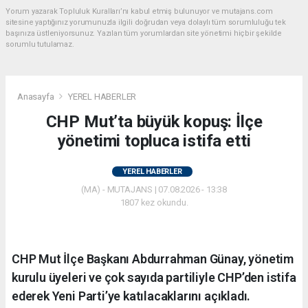
Yorum yazarak Topluluk Kuralları’nı kabul etmiş bulunuyor ve mutajans.com
sitesine yaptığınız yorumunuzla ilgili doğrudan veya dolaylı tüm sorumluluğu tek
başınıza üstleniyorsunuz. Yazılan tüm yorumlardan site yönetimi hiçbir şekilde
sorumlu tutulamaz.
Anasayfa
YEREL HABERLER
CHP Mut’ta büyük kopuş: İlçe
yönetimi topluca istifa etti
YEREL HABERLER
(MA) - MUTAJANS | 07.08.2026 - 13:38
1807 kez okundu.
CHP Mut İlçe Başkanı Abdurrahman Günay, yönetim
kurulu üyeleri ve çok sayıda partiliyle CHP’den istifa
ederek Yeni Parti’ye katılacaklarını açıkladı.