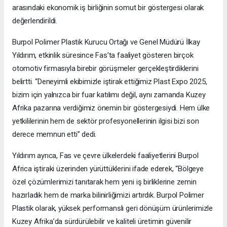
arasındaki ekonomik iş birliğinin somut bir göstergesi olarak
değerlendirildi.
Burpol Polimer Plastik Kurucu Ortağı ve Genel Müdürü İlkay
Yıldırım, etkinlik süresince Fas’ta faaliyet gösteren birçok
otomotiv firmasıyla birebir görüşmeler gerçekleştirdiklerini
belirtti. “Deneyimli ekibimizle iştirak ettiğimiz Plast Expo 2025,
bizim için yalnızca bir fuar katılımı değil, aynı zamanda Kuzey
Afrika pazarına verdiğimiz önemin bir göstergesiydi. Hem ülke
yetkililerinin hem de sektör profesyonellerinin ilgisi bizi son
derece memnun etti” dedi.
Yıldırım ayrıca, Fas ve çevre ülkelerdeki faaliyetlerini Burpol
Africa iştiraki üzerinden yürüttüklerini ifade ederek, “Bölgeye
özel çözümlerimizi tanıtarak hem yeni iş birliklerine zemin
hazırladık hem de marka bilinirliğimizi artırdık. Burpol Polimer
Plastik olarak, yüksek performanslı geri dönüşüm ürünlerimizle
Kuzey Afrika’da sürdürülebilir ve kaliteli üretimin güvenilir