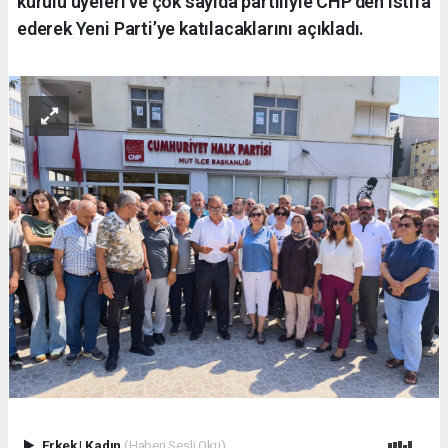
kurulu üyeleri ve çok sayıda partiliyle CHP’den istifa
ederek Yeni Parti’ye katılacaklarını açıkladı.
Erkek
|
Kadın
(Haberi Sesli Oku)