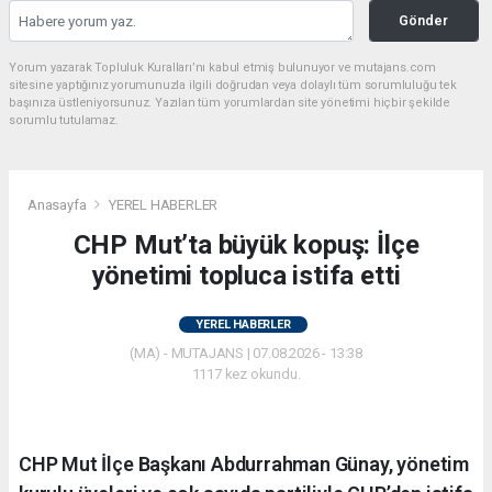
Gönder
Yorum yazarak Topluluk Kuralları’nı kabul etmiş bulunuyor ve mutajans.com
sitesine yaptığınız yorumunuzla ilgili doğrudan veya dolaylı tüm sorumluluğu tek
başınıza üstleniyorsunuz. Yazılan tüm yorumlardan site yönetimi hiçbir şekilde
sorumlu tutulamaz.
Anasayfa
YEREL HABERLER
CHP Mut’ta büyük kopuş: İlçe
yönetimi topluca istifa etti
YEREL HABERLER
(MA) - MUTAJANS | 07.08.2026 - 13:38
1117 kez okundu.
CHP Mut İlçe Başkanı Abdurrahman Günay, yönetim