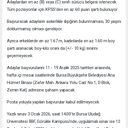
Adaylardan en az (B) veya (C) sınıfı sürücü belgesi istenecek.
Tüm pozisyonlar için KPSS’den en az 60 puan şartı bulunuyor.
Başvuracak adayların askerlikle ilişiğinin bulunmaması, 30 yaşını
doldurmamış olması gerekiyor.
Ayrıca erkeklerde en az 1.67 m, kadınlarda en az 1.60 m boy
şartı aranacak; boy-kilo oranı da (+/- 10 kg) sınırını
geçemeyecek.
Adaylar başvurularını 11 - 19 Aralık 2025 tarihleri arasında,
hafta içi mesai saatlerinde Bursa Büyükşehir Belediyesi Ana
Hizmet Binası (Zafer Mah. Ankara Yolu Cad. No:1, D Blok,
Zemin Kat) adresine şahsen yapacak.
Posta yoluyla yapılan başvurular kabul edilmeyecek.
Yazılı sınav 3 Ocak 2026, saat 14.00’te Bursa Uludağ
Üniversitesi İİBF, Görükle Kampüsü'nde, uygulamalı sınav ise 12