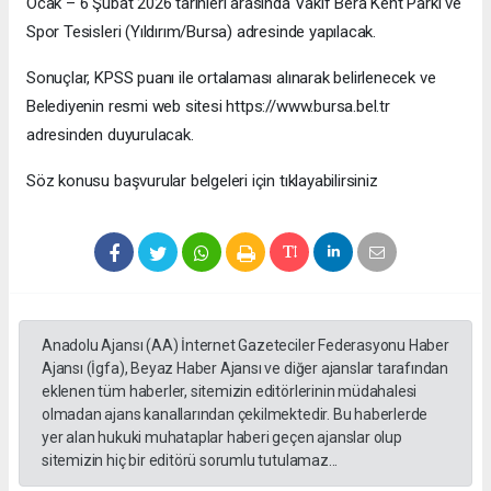
Ocak – 6 Şubat 2026 tarihleri arasında Vakıf Bera Kent Parkı ve
Spor Tesisleri (Yıldırım/Bursa) adresinde yapılacak.
Sonuçlar, KPSS puanı ile ortalaması alınarak belirlenecek ve
Belediyenin resmi web sitesi https://www.bursa.bel.tr
adresinden duyurulacak.
Söz konusu başvurular belgeleri için tıklayabilirsiniz
Anadolu Ajansı (AA) İnternet Gazeteciler Federasyonu Haber
Ajansı (İgfa), Beyaz Haber Ajansı ve diğer ajanslar tarafından
eklenen tüm haberler, sitemizin editörlerinin müdahalesi
olmadan ajans kanallarından çekilmektedir. Bu haberlerde
yer alan hukuki muhataplar haberi geçen ajanslar olup
sitemizin hiç bir editörü sorumlu tutulamaz...