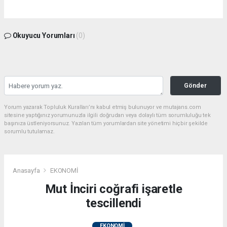
Okuyucu Yorumları
(0)
Gönder
Yorum yazarak Topluluk Kuralları’nı kabul etmiş bulunuyor ve mutajans.com
sitesine yaptığınız yorumunuzla ilgili doğrudan veya dolaylı tüm sorumluluğu tek
başınıza üstleniyorsunuz. Yazılan tüm yorumlardan site yönetimi hiçbir şekilde
sorumlu tutulamaz.
Anasayfa
EKONOMİ
Mut İnciri coğrafi işaretle
tescillendi
EKONOMİ