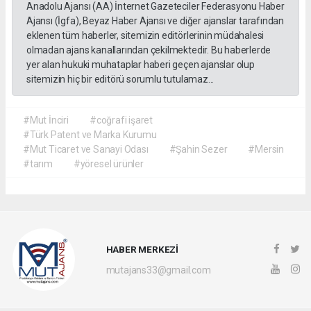
Anadolu Ajansı (AA) İnternet Gazeteciler Federasyonu Haber
Ajansı (İgfa), Beyaz Haber Ajansı ve diğer ajanslar tarafından
eklenen tüm haberler, sitemizin editörlerinin müdahalesi
olmadan ajans kanallarından çekilmektedir. Bu haberlerde
yer alan hukuki muhataplar haberi geçen ajanslar olup
sitemizin hiç bir editörü sorumlu tutulamaz...
#Mut İnciri
#coğrafi işaret
#Türk Patent ve Marka Kurumu
#Mut Ticaret ve Sanayi Odası
#Şahin Sezer
#Mersin
#tarım
#yöresel ürünler
HABER MERKEZİ
mutajans33@gmail.com