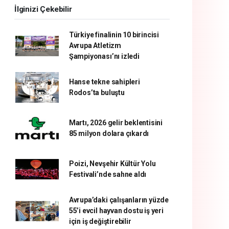
İlginizi Çekebilir
Türkiye finalinin 10 birincisi
Avrupa Atletizm
Şampiyonası’nı izledi
Hanse tekne sahipleri
Rodos’ta buluştu
Martı, 2026 gelir beklentisini
85 milyon dolara çıkardı
Poizi, Nevşehir Kültür Yolu
Festivali’nde sahne aldı
Avrupa’daki çalışanların yüzde
55’i evcil hayvan dostu iş yeri
için iş değiştirebilir