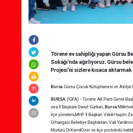
Törene ev sahipliği yapan Gürsu Be
Sokağı’nda ağırlıyoruz. Gürsu bel
Projesi’ni sizlere kısaca aktarmak 
Bursa
Gürsu Çocuk Kütüphanesi ve Atölye Me
BURSA
(İGFA) - Törene AK Parti Genel Baş
sıra İl Başkanı Davut Gürkan,
Bursa
Milletv
ilçe yönetimi,MHP İl Başkan Vekili Haşim Zen
Orhangazi Belediye Başkanları, Vali Yardımc
Müdürü Dr.KamilÖzer ve ilçe protokolü katıld