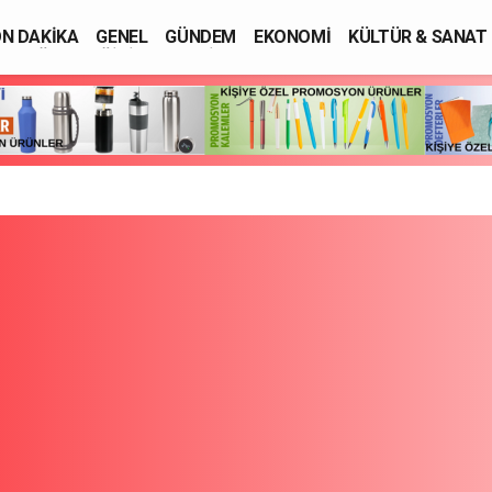
N DAKİKA
GENEL
GÜNDEM
EKONOMİ
KÜLTÜR & SANAT
SAĞLIK
EĞİTİM
ASAYİŞ