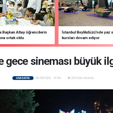
 Başkan Altay öğrencilerin
İstanbul Beylikdüzü’nde yaz 
na ortak oldu
kursları devam ediyor
e gece sineması büyük il
06.08.2026 - 13:04
234 kez okundu.
ANASAYFA