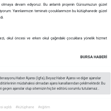
ü olmaya devam ediyoruz. Bu anlamlı projenin Gürsumuzun güzel
diliyorum. Yarınlarımızın teminatı çocuklarımızın bu kütüphanede güzel
di.
i, okul öncesi ve erken okul çağındaki çocuklara yönelik hizmet
BURSA HABERİ
derasyonu Haber Ajansı (İgfa), Beyaz Haber Ajansı ve diğer ajanslar
editörlerinin müdahalesi olmadan ajans kanallarından çekilmektedir. Bu
 geçen ajanslar olup sitemizin hiç bir editörü sorumlu tutulamaz...
i açıldı
#kütüphane
#eğitim