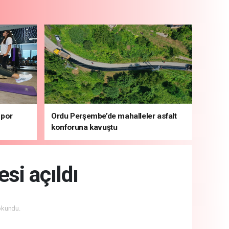
spor
Ordu Perşembe’de mahalleler asfalt
konforuna kavuştu
si açıldı
okundu.