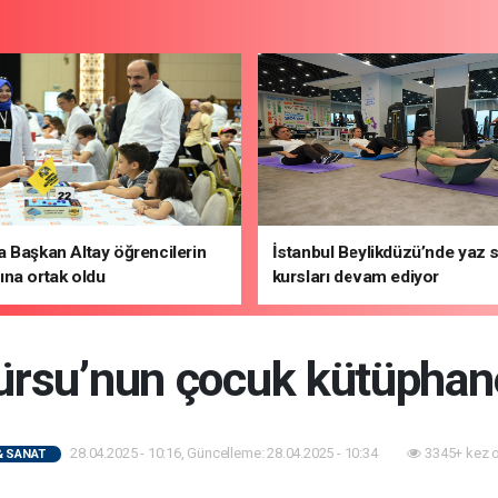
 Başkan Altay öğrencilerin
İstanbul Beylikdüzü’nde yaz 
na ortak oldu
kursları devam ediyor
rsu’nun çocuk kütüphane
28.04.2025 - 10:16, Güncelleme: 28.04.2025 - 10:34
3345+ kez 
& SANAT