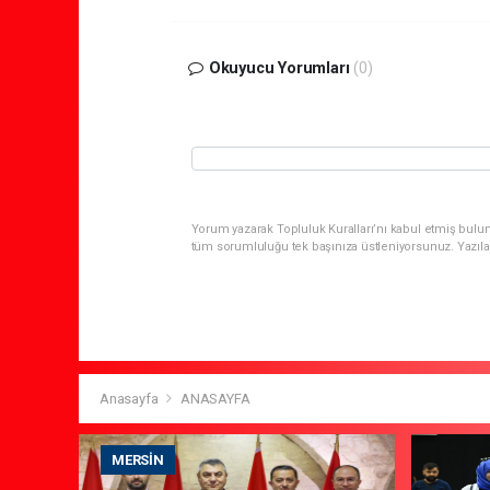
Okuyucu Yorumları
(0)
Yorum yazarak Topluluk Kuralları’nı kabul etmiş bulun
tüm sorumluluğu tek başınıza üstleniyorsunuz. Yazıla
Anasayfa
ANASAYFA
MERSIN