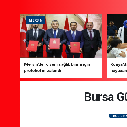
MERSIN
Mersin’de iki yeni sağlık birimi için
Konya'da
protokol imzalandı
heyecanı
Bursa Gü
KÜLTÜR 