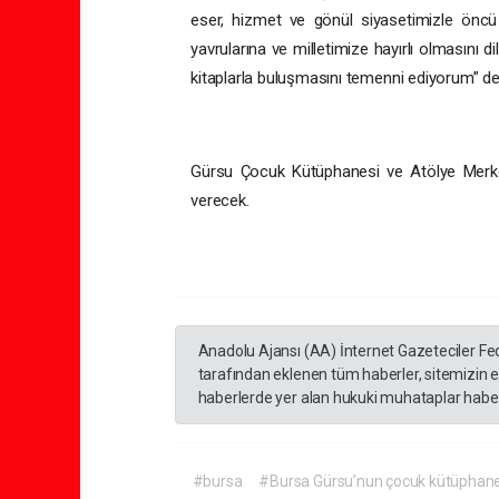
eser, hizmet ve gönül siyasetimizle önc
yavrularına ve milletimize hayırlı olmasını 
kitaplarla buluşmasını temenni ediyorum” de
Gürsu Çocuk Kütüphanesi ve Atölye Merkez
verecek.
Anadolu Ajansı (AA) İnternet Gazeteciler Fe
tarafından eklenen tüm haberler, sitemizin 
haberlerde yer alan hukuki muhataplar haberi
#bursa
#Bursa Gürsu’nun çocuk kütüphanes