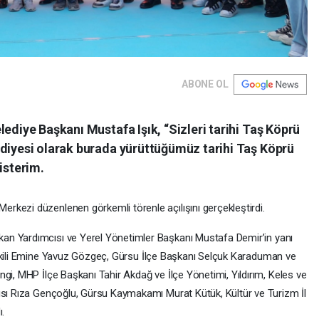
ABONE OL
lediye Başkanı Mustafa Işık, “Sizleri tarihi Taş Köprü
ediyesi olarak burada yürüttüğümüz tarihi Taş Köprü
isterim.
rkezi düzenlenen görkemli törenle açılışını gerçekleştirdi.
kan Yardımcısı ve Yerel Yönetimler Başkanı Mustafa Demir’in yanı
ekili Emine Yavuz Gözgeç, Gürsu İlçe Başkanı Selçuk Karaduman ve
gi, MHP İlçe Başkanı Tahir Akdağ ve İlçe Yönetimi, Yıldırım, Keles ve
ısı Rıza Gençoğlu, Gürsu Kaymakamı Murat Kütük, Kültür ve Turizm İl
ı.