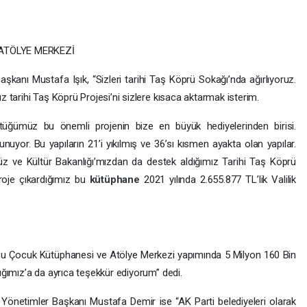
 ATÖLYE MERKEZİ
şkanı Mustafa Işık, “Sizleri tarihi Taş Köprü Sokağı’nda ağırlıyoruz.
 tarihi Taş Köprü Projesi’ni sizlere kısaca aktarmak isterim.
tüğümüz bu önemli projenin bize en büyük hediyelerinden birisi.
nuyor. Bu yapıların 21’i yıkılmış ve 36’sı kısmen ayakta olan yapılar.
müz ve Kültür Bakanlığı’mızdan da destek aldığımız Tarihi Taş Köprü
roje çıkardığımız bu
kütüphane
2021 yılında 2.655.877 TL’lik Valilik
rsu Çocuk Kütüphanesi ve Atölye Merkezi yapımında 5 Milyon 160 Bin
ğımız’a da ayrıca teşekkür ediyorum” dedi.
Yönetimler Başkanı Mustafa Demir ise “AK Parti belediyeleri olarak