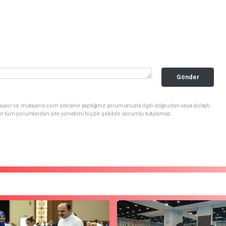
Gönder
uyor ve mutajans.com sitesine yaptığınız yorumunuzla ilgili doğrudan veya dolaylı
n tüm yorumlardan site yönetimi hiçbir şekilde sorumlu tutulamaz.