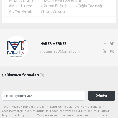
#Hibrit Çalışma
#Evcil Hayvan Dostu Ofis
#Mars Türkiye
#Çalışan Bağlılığı
#Çağla Çavuşoğlu
#İş Yeri Refahı
#Hibrit Çalışma
HABER MERKEZİ
mutajans33@gmail.com
Okuyucu Yorumları
(0)
Gönder
Yorum yazarak Topluluk Kuralları’nı kabul etmiş bulunuyor ve mutajans.com
sitesine yaptığınız yorumunuzla ilgili doğrudan veya dolaylı tüm sorumluluğu tek
başınıza üstleniyorsunuz. Yazılan tüm yorumlardan site yönetimi hiçbir şekilde