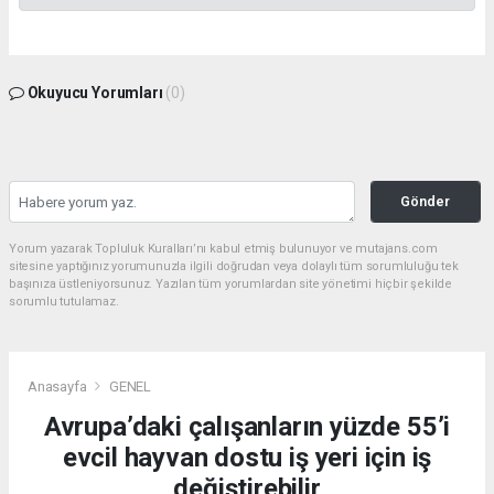
Okuyucu Yorumları
(0)
Gönder
Yorum yazarak Topluluk Kuralları’nı kabul etmiş bulunuyor ve mutajans.com
sitesine yaptığınız yorumunuzla ilgili doğrudan veya dolaylı tüm sorumluluğu tek
başınıza üstleniyorsunuz. Yazılan tüm yorumlardan site yönetimi hiçbir şekilde
sorumlu tutulamaz.
Anasayfa
GENEL
Avrupa’daki çalışanların yüzde 55’i
evcil hayvan dostu iş yeri için iş
değiştirebilir