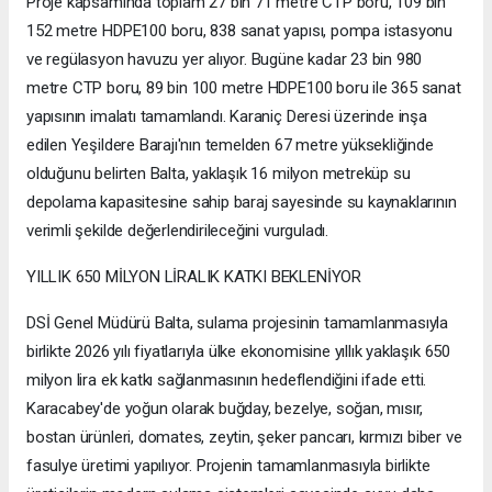
Proje kapsamında toplam 27 bin 71 metre CTP boru, 109 bin
152 metre HDPE100 boru, 838 sanat yapısı, pompa istasyonu
ve regülasyon havuzu yer alıyor. Bugüne kadar 23 bin 980
metre CTP boru, 89 bin 100 metre HDPE100 boru ile 365 sanat
yapısının imalatı tamamlandı. Karaniç Deresi üzerinde inşa
edilen Yeşildere Barajı'nın temelden 67 metre yüksekliğinde
olduğunu belirten Balta, yaklaşık 16 milyon metreküp su
depolama kapasitesine sahip baraj sayesinde su kaynaklarının
verimli şekilde değerlendirileceğini vurguladı.
YILLIK 650 MİLYON LİRALIK KATKI BEKLENİYOR
DSİ Genel Müdürü Balta, sulama projesinin tamamlanmasıyla
birlikte 2026 yılı fiyatlarıyla ülke ekonomisine yıllık yaklaşık 650
milyon lira ek katkı sağlanmasının hedeflendiğini ifade etti.
Karacabey'de yoğun olarak buğday, bezelye, soğan, mısır,
bostan ürünleri, domates, zeytin, şeker pancarı, kırmızı biber ve
fasulye üretimi yapılıyor. Projenin tamamlanmasıyla birlikte