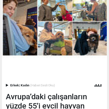
Erkek
|
Kadın
(Haberi Sesli Oku)
Avrupa’daki çalışanların
yüzde 55’i evcil hayvan