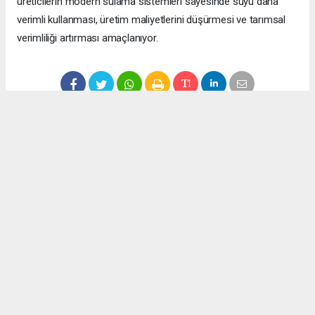
üreticilerin modern sulama sistemleri sayesinde suyu daha
verimli kullanması, üretim maliyetlerini düşürmesi ve tarımsal
verimliliği artırması amaçlanıyor.
Anadolu Ajansı (AA) İnternet Gazeteciler Federasyonu Haber
Ajansı (İgfa), Beyaz Haber Ajansı ve diğer ajanslar tarafından
eklenen tüm haberler, sitemizin editörlerinin müdahalesi
olmadan ajans kanallarından çekilmektedir. Bu haberlerde
yer alan hukuki muhataplar haberi geçen ajanslar olup
sitemizin hiç bir editörü sorumlu tutulamaz...
Okuyucu Yorumları
(0)