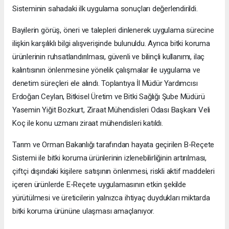
Sisteminin sahadaki ilk uygulama sonuçları değerlendirildi.
Bayilerin görüş, öneri ve talepleri dinlenerek uygulama sürecine
ilişkin karşılıklı bilgi alışverişinde bulunuldu. Ayrıca bitki koruma
ürünlerinin ruhsatlandırılması, güvenli ve bilinçli kullanımı, ilaç
kalıntısının önlenmesine yönelik çalışmalar ile uygulama ve
denetim süreçleri ele alındı. Toplantıya İl Müdür Yardımcısı
Erdoğan Ceylan, Bitkisel Üretim ve Bitki Sağlığı Şube Müdürü
Yasemin Yiğit Bozkurt, Ziraat Mühendisleri Odası Başkanı Veli
Koç ile konu uzmanı ziraat mühendisleri katıldı.
Tarım ve Orman Bakanlığı tarafından hayata geçirilen B-Reçete
Sistemi ile bitki koruma ürünlerinin izlenebilirliğinin artırılması,
çiftçi dışındaki kişilere satışının önlenmesi, riskli aktif maddeleri
içeren ürünlerde E-Reçete uygulamasının etkin şekilde
yürütülmesi ve üreticilerin yalnızca ihtiyaç duydukları miktarda
bitki koruma ürününe ulaşması amaçlanıyor.