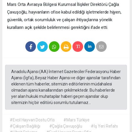
Mars Orta Avrasya Bölgesi Kurumsal İlişkiler Direktörü Çağla
Çavuşoğlu, hayvanların ofise kabul edildiği işletmelerde hijyen,
güvenlik, ortak sorumluluk ve çalışan ihtiyaçlarına yönelik
kuralların açık şekilde belirlenmesi gerektiğini ifade etti.
Anadolu Ajansı (AA) İnternet Gazeteciler Federasyonu Haber
Ajansı (İgfa), Beyaz Haber Ajansı ve diğer ajanslar tarafından
eklenen tüm haberler, sitemizin editörlerinin müdahalesi
olmadan ajans kanallarından çekilmektedir. Bu haberlerde
yer alan hukuki muhataplar haberi geçen ajanslar olup
sitemizin hiç bir editörü sorumlu tutulamaz...
#Evcil Hayvan Dostu Ofis
#Mars Türkiye
#Çalışan Bağlılığı
#Çağla Çavuşoğlu
#İş Yeri Refahı