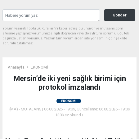
Gönder
Yorum yazarak Topluluk Kuralları’nı kabul etmiş bulunuyor ve mutajans.com
sitesine yaptığınız yorumunuzla ilgili doğrudan veya dolaylı tüm sorumluluğu tek
başınıza üstleniyorsunuz. Yazılan tüm yorumlardan site yönetimi hiçbir şekilde
sorumlu tutulamaz.
Anasayfa
EKONOMİ
Mersin’de iki yeni sağlık birimi için
protokol imzalandı
EKONOMİ
(MA) - MUTAJANS | 06.08.2026 - 19:09, Güncelleme: 06.08.2026 - 19:09
130 kez okundu.