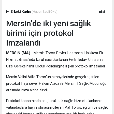
Erkek
|
Kadın
(Haberi Sesli Oku)
Mersin’de iki yeni sağlık
birimi için protokol
imzalandı
MERSİN (MA) -
Mersin Toros Devlet Hastanesi Halkkent Ek
Hizmet Binası’nda kurulması planlanan Fizik Tedavi Ünitesi ile
Özel Gereksinimli Çocuk Polikliniğine ilişkin protokol imzalandı.
Mersin Valisi Atilla Toros’un himayelerinde gerçekleştirilen
protokol, hayırsever Hakan Alaca ile Mersin İl Sağlık Müdürlüğü
arasında imza altına alındı.
Protokol kapsamında oluşturulacak sağlık hizmet alanlarının
vatandaşlara hayırlı olmasını dileyen Vali Toros, eğitim ve sağlık
alanındaki hayırseverlik çalışmalarına yeni bir katkı daha