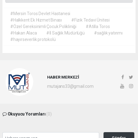
#Mersin Toros Devlet Hastanesi
#Halkkent Ek Hizmet Binası
#Fizik Tedavi Ünitesi
#Özel Gereksinimli Çocuk Polikliniği
#Atilla Toros
#Hakan Alaca
#İl Sağlık Müdürlüğü
#sağlık yatırımı
#hayırseverlik protokolü
HABER MERKEZİ
mutajans33@gmail.com
Okuyucu Yorumları
(0)
Gönder