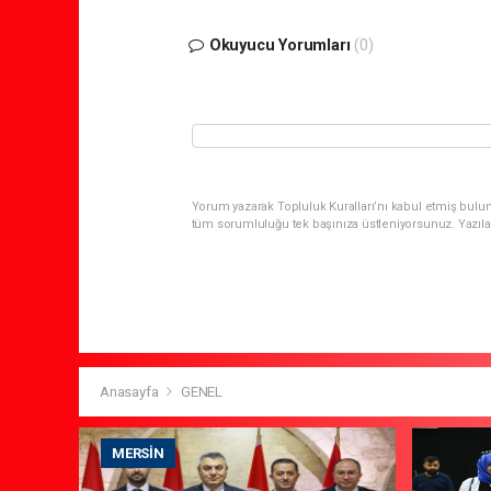
Okuyucu Yorumları
(0)
Yorum yazarak Topluluk Kuralları’nı kabul etmiş bulun
tüm sorumluluğu tek başınıza üstleniyorsunuz. Yazıla
Anasayfa
GENEL
MERSIN