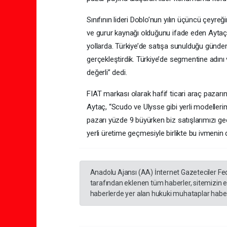
Sınıfının lideri Doblo’nun yılın üçüncü çeyreğ
ve gurur kaynağı olduğunu ifade eden Aytaç,
yollarda. Türkiye’de satışa sunulduğu günde
gerçekleştirdik. Türkiye’de segmentine adın
değerli” dedi.
FIAT markası olarak hafif ticari araç pazarı
Aytaç, “Scudo ve Ulysse gibi yerli modellerimiz
pazarı yüzde 9 büyürken biz satışlarımızı ge
yerli üretime geçmesiyle birlikte bu ivmeni
Anadolu Ajansı (AA) İnternet Gazeteciler Fe
tarafından eklenen tüm haberler, sitemizin 
haberlerde yer alan hukuki muhataplar haberi