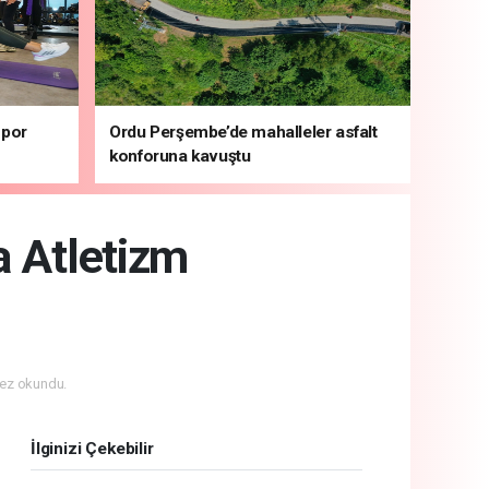
spor
Ordu Perşembe’de mahalleler asfalt
konforuna kavuştu
a Atletizm
ez okundu.
İlginizi Çekebilir