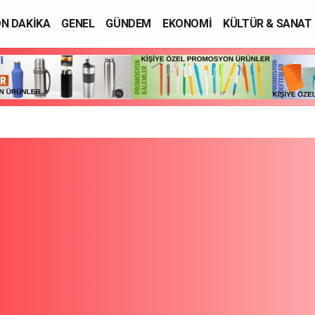
N DAKİKA
GENEL
GÜNDEM
EKONOMİ
KÜLTÜR & SANAT
SAĞLIK
EĞİTİM
ASAYİŞ