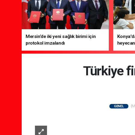
Mersin’de iki yeni sağlık birimi için
Konya'da
protokol imzalandı
heyecanı
Türkiye f
(M
GENEL