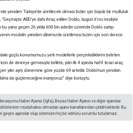
inde yeniden Türkiye’de üretilecek olması bizler için büyük bir mutluluk
 "Geçmişte ABD’ye dahi ihraç edilen Doblo, bugün 6'ncı nesliyle
n bu yana geçen 26 yılda 600 bin adedin üzerinde Doblo satışı
ı veren modelin yeniden ülkemizde üretilmesi bizim için son derece
ndaki güçlü konumumuzu yerli modellerle perçinlediklerini belirten
in de devreye girmesiyle birlikte, yılın ilk 4 ayında hafif ticari araç
çen yılın aynı dönemine göre yüzde 69 artırdık. Doblo’nun yeniden
n daha da güçleneceğine inanıyoruz” diye konuştu.
derasyonu Haber Ajansı (İgfa), Beyaz Haber Ajansı ve diğer ajanslar
editörlerinin müdahalesi olmadan ajans kanallarından çekilmektedir. Bu
 geçen ajanslar olup sitemizin hiç bir editörü sorumlu tutulamaz...