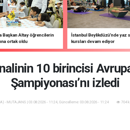
 Başkan Altay öğrencilerin
İstanbul Beylikdüzü’nde yaz 
na ortak oldu
kursları devam ediyor
inalinin 10 birincisi Avrup
Şampiyonası’nı izledi
A) - MUTAJANS | 03.08.2026 - 11:24, Güncelleme: 03.08.2026 - 11:24
704 k