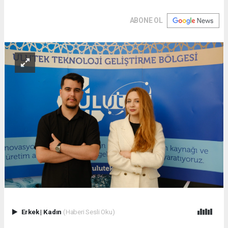
ABONE OL
Erkek
|
Kadın
(Haberi Sesli Oku)