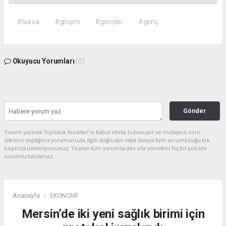
#bursa
#girişim
#gençler
#genç
Okuyucu Yorumları
(0)
Gönder
Yorum yazarak Topluluk Kuralları’nı kabul etmiş bulunuyor ve mutajans.com
sitesine yaptığınız yorumunuzla ilgili doğrudan veya dolaylı tüm sorumluluğu tek
başınıza üstleniyorsunuz. Yazılan tüm yorumlardan site yönetimi hiçbir şekilde
sorumlu tutulamaz.
Anasayfa
EKONOMİ
Mersin’de iki yeni sağlık birimi için