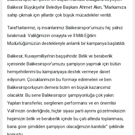
Balıkesir Büyükşehir Belediye Başkanı Ahmet Akın, “Markamıza
sahip çıkmak için yıllardır çok büyük mücadeleler verildi.
Taraftarlarımız, iş insanlarımız Balıkesirspor’umuzu hiç yalnız
bırakmadı. Valiliğimizin onayıyla ve İl Milli Eğitim
Müdürlüğümüzün destekleriyle anlamlı bir kampanya başlatıldı.
Balıkesir, Kuvayımilliye’nin başşehridir. Birlik ve beraberlik
içerisinde Balıkesirspor’umuzu şampiyon yapmak için bütün
hemşehrilerimi bu kampanyaya destek vermeye davet
ediyorum. Çocuklarımızın bu formayı edinmeleri ve ben
Balıkesirsporluyum demesi bizim en büyük kazancımız
olacaktır. Bu sene Balıkesirspor şampiyonluğa çok yakın.
Yapılan transferler, sergilenen performans ve en önemlisi
Vali’mizin önderliğinde, hiçbir siyasi parti ayrımı gözetmeksizin
hepimizin birlik ve beraberlik içinde bu çatı altında toplanması,
bana göre şimdiden şampiyon olacağımızın kanıtıdır.” şeklinde
konuştu.