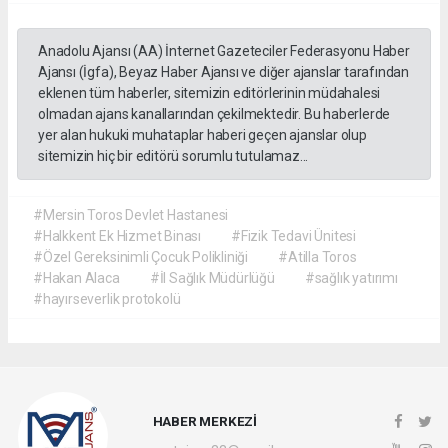
Anadolu Ajansı (AA) İnternet Gazeteciler Federasyonu Haber
Ajansı (İgfa), Beyaz Haber Ajansı ve diğer ajanslar tarafından
eklenen tüm haberler, sitemizin editörlerinin müdahalesi
olmadan ajans kanallarından çekilmektedir. Bu haberlerde
yer alan hukuki muhataplar haberi geçen ajanslar olup
sitemizin hiç bir editörü sorumlu tutulamaz...
#Mersin Toros Devlet Hastanesi
#Halkkent Ek Hizmet Binası
#Fizik Tedavi Ünitesi
#Özel Gereksinimli Çocuk Polikliniği
#Atilla Toros
#Hakan Alaca
#İl Sağlık Müdürlüğü
#sağlık yatırımı
#hayırseverlik protokolü
HABER MERKEZİ