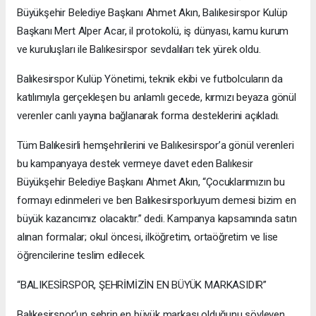
Büyükşehir Belediye Başkanı Ahmet Akın, Balıkesirspor Kulüp
Başkanı Mert Alper Acar, il protokolü, iş dünyası, kamu kurum
ve kuruluşları ile Balıkesirspor sevdalıları tek yürek oldu.
Balıkesirspor Kulüp Yönetimi, teknik ekibi ve futbolcuların da
katılımıyla gerçekleşen bu anlamlı gecede, kırmızı beyaza gönül
verenler canlı yayına bağlanarak forma desteklerini açıkladı.
Tüm Balıkesirli hemşehrilerini ve Balıkesirspor’a gönül verenleri
bu kampanyaya destek vermeye davet eden Balıkesir
Büyükşehir Belediye Başkanı Ahmet Akın, “Çocuklarımızın bu
formayı edinmeleri ve ben Balıkesirsporluyum demesi bizim en
büyük kazancımız olacaktır.” dedi. Kampanya kapsamında satın
alınan formalar; okul öncesi, ilköğretim, ortaöğretim ve lise
öğrencilerine teslim edilecek.
“BALIKESİRSPOR, ŞEHRİMİZİN EN BÜYÜK MARKASIDIR”
Balıkesirspor’un şehrin en büyük markası olduğunu söyleyen