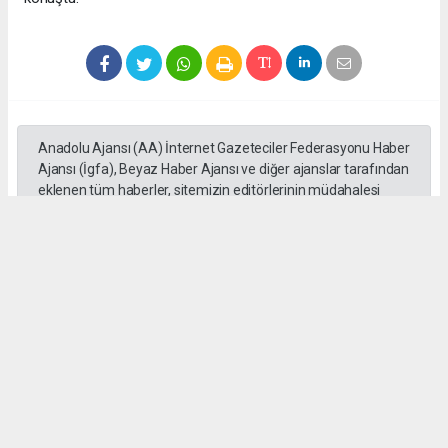
Anadolu Ajansı (AA) İnternet Gazeteciler Federasyonu Haber
Ajansı (İgfa), Beyaz Haber Ajansı ve diğer ajanslar tarafından
eklenen tüm haberler, sitemizin editörlerinin müdahalesi
olmadan ajans kanallarından çekilmektedir. Bu haberlerde
yer alan hukuki muhataplar haberi geçen ajanslar olup
sitemizin hiç bir editörü sorumlu tutulamaz...
Okuyucu Yorumları
(0)
Gönder