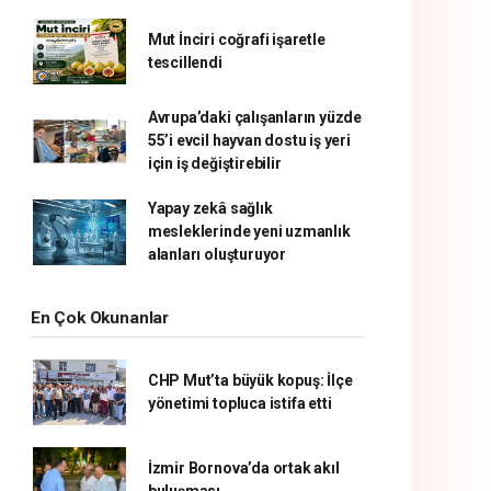
Mut İnciri coğrafi işaretle
tescillendi
Avrupa’daki çalışanların yüzde
55’i evcil hayvan dostu iş yeri
için iş değiştirebilir
Yapay zekâ sağlık
mesleklerinde yeni uzmanlık
alanları oluşturuyor
En Çok Okunanlar
CHP Mut’ta büyük kopuş: İlçe
yönetimi topluca istifa etti
İzmir Bornova’da ortak akıl