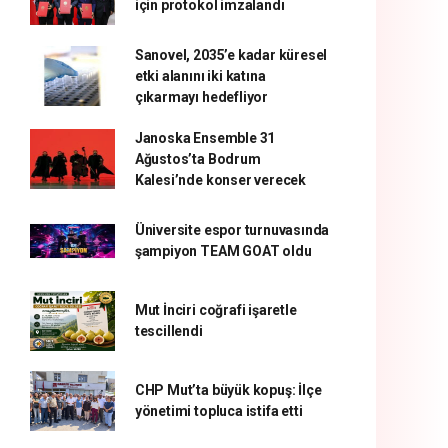
için protokol imzalandı
Sanovel, 2035’e kadar küresel
etki alanını iki katına
çıkarmayı hedefliyor
Janoska Ensemble 31
Ağustos’ta Bodrum
Kalesi’nde konser verecek
Üniversite espor turnuvasında
şampiyon TEAM GOAT oldu
Mut İnciri coğrafi işaretle
tescillendi
CHP Mut’ta büyük kopuş: İlçe
yönetimi topluca istifa etti