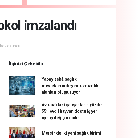
tokol imzalandı
kez okundu.
İlginizi Çekebilir
Yapay zekâ sağlık
mesleklerinde yeni uzmanlık
alanları oluşturuyor
Avrupa’daki çalışanların yüzde
55’i evcil hayvan dostu iş yeri
için iş değiştirebilir
Mersin’de iki yeni sağlık birimi