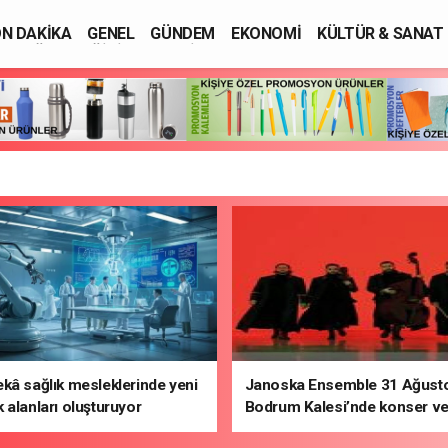
N DAKİKA
GENEL
GÜNDEM
EKONOMİ
KÜLTÜR & SANAT
SAĞLIK
EĞİTİM
ASAYİŞ
kâ sağlık mesleklerinde yeni
Janoska Ensemble 31 Ağusto
 alanları oluşturuyor
Bodrum Kalesi’nde konser v