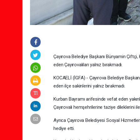
Çayırova Belediye Başkanı Bünyamin Çiftçi, K
eden Çayırovalıları yalnız bırakmadı.
KOCAELİ (İGFA) - Çayırova Belediye Başkanı 
eden ilçe sakinlerini yalnız bırakmadı.
Kurban Bayramı arifesinde vefat eden yakınlar
Çayırovalı hemşehrilerine taziye dileklerini il
Ayrıca Çayırova Belediyesi Sosyal Hizmetler M
hediye etti.