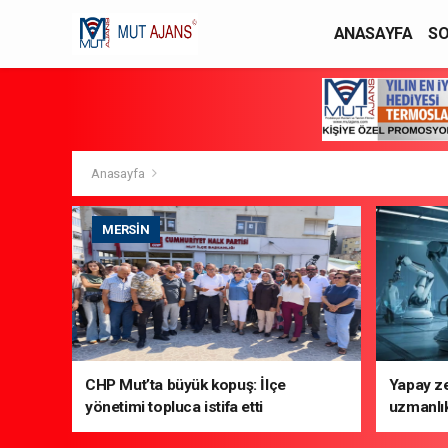
ANASAYFA
SO
YAŞAM / MODA
Anasayfa
MERSIN
CHP Mut’ta büyük kopuş: İlçe
Yapay ze
yönetimi topluca istifa etti
uzmanlık