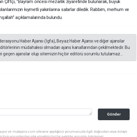
 Çiftçi, “Bayram öncesi mezarlık ziyaretinde bulunarak, büyük
lanlarımızın kıymetli yakınlarına sabırlar diledik. Rabbim, merhum ve
şallah” açıklamalarında bulundu.
derasyonu Haber Ajansı (İgfa), Beyaz Haber Ajansı ve diğer ajanslar
editörlerinin müdahalesi olmadan ajans kanallarından çekilmektedir. Bu
 geçen ajanslar olup sitemizin hiç bir editörü sorumlu tutulamaz...
Gönder
uyor ve mutajans.com sitesine yaptığınız yorumunuzla ilgili doğrudan veya dolaylı
n tüm yorumlardan site yönetimi hiçbir şekilde sorumlu tutulamaz.