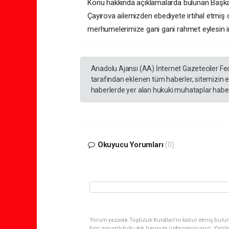
Konu hakkında açıklamalarda bulunan Başkan
Çayırova ailemizden ebediyete irtihal etmiş o
merhumelerimize gani gani rahmet eylesin in
Anadolu Ajansı (AA) İnternet Gazeteciler Fe
tarafından eklenen tüm haberler, sitemizin 
haberlerde yer alan hukuki muhataplar haberi
Okuyucu Yorumları
(0)
Yorum yazarak Topluluk Kuralları’nı kabul etmiş bulun
tüm sorumluluğu tek başınıza üstleniyorsunuz. Yazıla