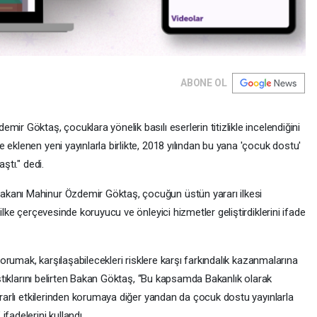
ABONE OL
ir Göktaş, çocuklara yönelik basılı eserlerin titizlikle incelendiğini
 eklenen yeni yayınlarla birlikte, 2018 yılından bu yana 'çocuk dostu'
ştı." dedi.
akanı Mahinur Özdemir Göktaş, çocuğun üstün yararı ilkesi
ilke çerçevesinde koruyucu ve önleyici hizmetler geliştirdiklerini ifade
 korumak, karşılaşabilecekleri risklere karşı farkındalık kazanmalarına
lıştıklarını belirten Bakan Göktaş, “Bu kapsamda Bakanlık olarak
zararlı etkilerinden korumaya diğer yandan da çocuk dostu yayınlarla
fadelerini kullandı.