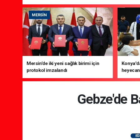
MERSIN
Mersin’de iki yeni sağlık birimi için
Konya'da
protokol imzalandı
heyecanı
Gebze'de B
EĞ