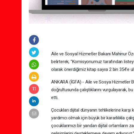
Aile ve Sosyal Hizmetler Bakanı Mahinur Özdem
belirterek, "Komisyonumuz tarafından listeye
olarak önerdiğimiz kitap sayısı 2 bin 354’e ula
ANKARA (İGFA) - Aile ve Sosya Hizmetler B
doğrultusunda çalıştıklarını vurgulayarak, bu 
etti.
Çocukları dijital dünyanın tehlikelerine karşı
yardımcı olmak için büyük bir kararlılıkla ça
çocuklarımızı bir yandan dijital ortamların 
gelişimlerini desteklemeye devam ediyoruz.” i