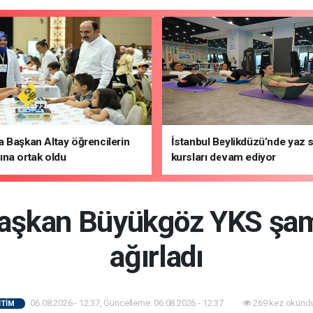
 Başkan Altay öğrencilerin
İstanbul Beylikdüzü’nde yaz 
na ortak oldu
kursları devam ediyor
aşkan Büyükgöz YKS şam
ağırladı
06.08.2026 - 12:37, Güncelleme: 06.08.2026 - 12:37
269 kez okundu
İTİM