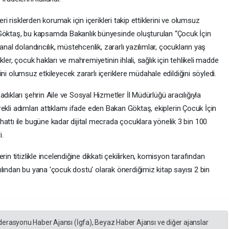
eri risklerden korumak için içerikleri takip ettiklerini ve olumsuz
 Göktaş, bu kapsamda Bakanlık bünyesinde oluşturulan “Çocuk İçin
nal dolandırıcılık, müstehcenlik, zararlı yazılımlar, çocukların yaş
ler, çocuk hakları ve mahremiyetinin ihlali, sağlık için tehlikeli madde
imini olumsuz etkileyecek zararlı içeriklere müdahale edildiğini söyledi.
dıkları şehrin Aile ve Sosyal Hizmetler İl Müdürlüğü aracılığıyla
erekli adımları attıklarnı ifade eden Bakan Göktaş, ekiplerin Çocuk İçin
attı ile bugüne kadar dijital mecrada çocuklara yönelik 3 bin 100
i.
in titizlikle incelendiğine dikkati çekilirken, komisyon tarafından
 yılından bu yana 'çocuk dostu' olarak önerdiğimiz kitap sayısı 2 bin
derasyonu Haber Ajansı (İgfa), Beyaz Haber Ajansı ve diğer ajanslar