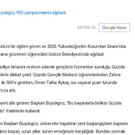
ABONE OL
ebze'de eğitim gören ve 2026 Yükseköğretim Kurumları Sınavı'nda
arısı gösteren öğrencileri Gebze Belediyesi'nde ağırladı.
adliye binasını restore ederek gençlerin hizmetine sunduğu Güzide
lerle dikkat çekti. Güzide Gençlik Merkezi öğrencilerinden Zehra
ye ilk 500'e girerken, Ömer Talha Aykaç ise sayısal puan türünde
imza attı.
ti dile getiren Başkan Büyükgöz, “Bu başarılarla birlikte Güzide
” ifadelerini kullandı.
n Başkan Büyükgöz, üniversite hayatının yeni başlangıçların kapısını
iniz başarı, uzun yıllar süren emeğinizin karşılığıdır. Bundan sonraki