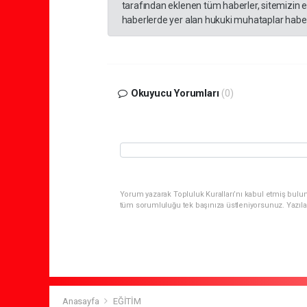
tarafından eklenen tüm haberler, sitemizin 
haberlerde yer alan hukuki muhataplar haberi
Okuyucu Yorumları
(0)
Yorum yazarak Topluluk Kuralları’nı kabul etmiş bulun
tüm sorumluluğu tek başınıza üstleniyorsunuz. Yazıla
Anasayfa
EĞİTİM