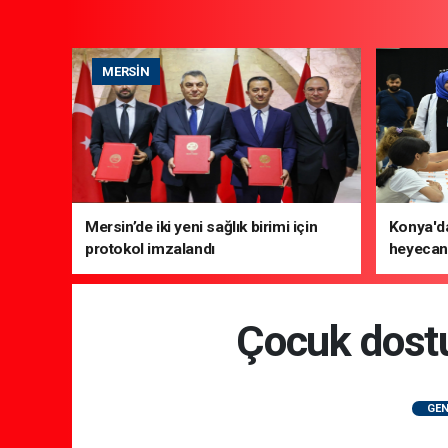
MERSIN
Mersin’de iki yeni sağlık birimi için
Konya'da
protokol imzalandı
heyecanı
Çocuk dostu 
GEN