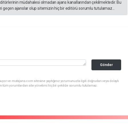
editörlerinin müdahalesi olmadan ajans kanallarından çekilmektedir. Bu
 geçen ajanslar olup sitemizin hiç bir editörü sorumlu tutulamaz...
Gönder
uyor ve mutajans.com sitesine yaptığınız yorumunuzla ilgili doğrudan veya dolaylı
n tüm yorumlardan site yönetimi hiçbir şekilde sorumlu tutulamaz.