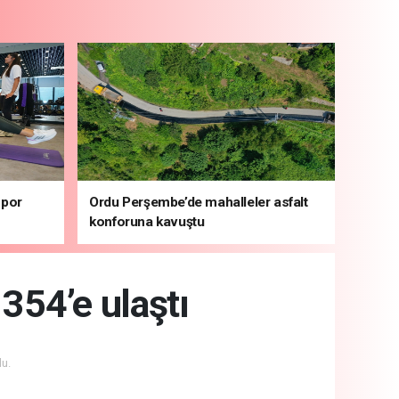
spor
Ordu Perşembe’de mahalleler asfalt
konforuna kavuştu
 354’e ulaştı
u.