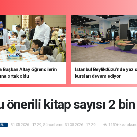
 Başkan Altay öğrencilerin
İstanbul Beylikdüzü’nde yaz 
na ortak oldu
kursları devam ediyor
önerili kitap sayısı 2 bin
31.05.2026 - 17:29, Güncelleme: 31.05.2026 - 17:29
1150+ kez okund
EL