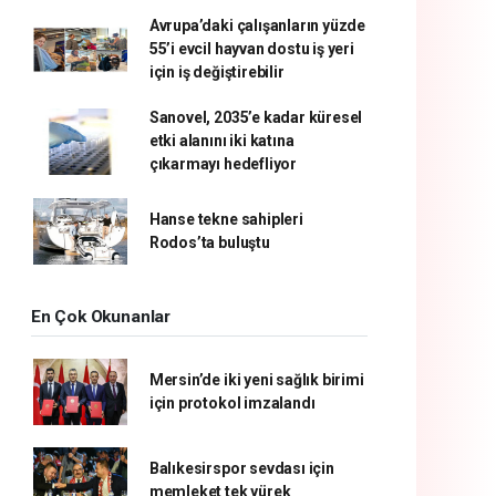
Avrupa’daki çalışanların yüzde
55’i evcil hayvan dostu iş yeri
için iş değiştirebilir
Sanovel, 2035’e kadar küresel
etki alanını iki katına
çıkarmayı hedefliyor
Hanse tekne sahipleri
Rodos’ta buluştu
En Çok Okunanlar
Mersin’de iki yeni sağlık birimi
için protokol imzalandı
Balıkesirspor sevdası için
memleket tek yürek