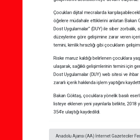
Çocukları dijital mecralarda karşılaşabilecekl
öğelere müdahale ettiklerini anlatan Bakan
Dost Uygulamalar” (DUY) ile siber zorbalık, sa
düzeylerine göre gelişimine zarar veren içerik
temini, kimlik hırsızlığı gibi çocukların geliş
Riske maruz kaldığı belirlenen çocuklara yaşa
ulaşarak, sağlıklı gelişimlerinin temini için g
Dost Uygulamalar (DUY) web sitesi ve ihbar h
zararlı içerik hakkında işlem yaptığını kaydett
Bakan Göktaş, çocuklara yönelik basılı eserler
listeye eklenen yeni yayınlarla birlikte, 2018
354’e ulaştığı kaydedildi.
Anadolu Ajansı (AA) İnternet Gazeteciler Fe