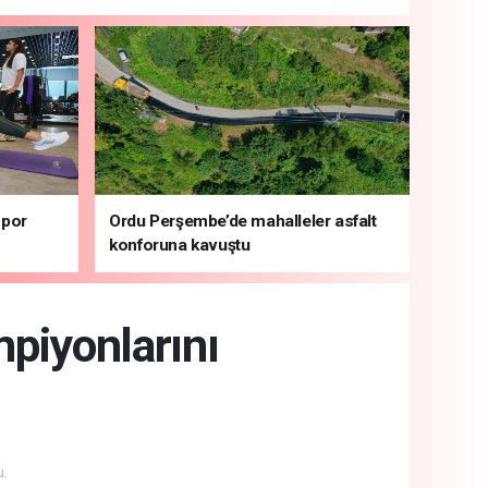
spor
Ordu Perşembe’de mahalleler asfalt
konforuna kavuştu
piyonlarını
.