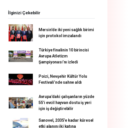
İlginizi Çekebilir
Mersin’de iki yeni sağlık birimi
için protokol imzalandı
Türkiye finalinin 10 birincisi
Avrupa Atletizm
Şampiyonası’nı izledi
Poizi, Nevşehir Kültür Yolu
Festivali’nde sahne aldı
Avrupa’daki çalışanların yüzde
55’i evcil hayvan dostu iş yeri
için iş değiştirebilir
Sanovel, 2035’e kadar küresel
etki alanını iki katına