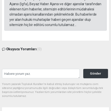
Ajansı (İgfa), Beyaz Haber Ajansı ve diğer ajanslar tarafından
eklenen tüm haberler, sitemizin editörlerinin müdahalesi
olmadan ajans kanallarından çekilmektedir. Bu haberlerde
yer alan hukuki muhataplar haberi geçen ajanslar olup
sitemizin hiç bir editörü sorumlu tutulamaz...
Okuyucu Yorumları
(0)
Gönder
Yorum yazarak Topluluk Kuralları’nı kabul etmiş bulunuyor ve mutajans.com
sitesine yaptığınız yorumunuzla ilgili doğrudan veya dolaylı tüm sorumluluğu tek
başınıza üstleniyorsunuz. Yazılan tüm yorumlardan site yönetimi hiçbir şekilde
sorumlu tutulamaz.