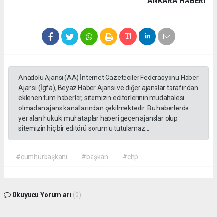
ANKARA HABERİ
Anadolu Ajansı (AA) İnternet Gazeteciler Federasyonu Haber
Ajansı (İgfa), Beyaz Haber Ajansı ve diğer ajanslar tarafından
eklenen tüm haberler, sitemizin editörlerinin müdahalesi
olmadan ajans kanallarından çekilmektedir. Bu haberlerde
yer alan hukuki muhataplar haberi geçen ajanslar olup
sitemizin hiç bir editörü sorumlu tutulamaz...
#cumhurbaşkanı
#başkan
#chp
Okuyucu Yorumları
(0)