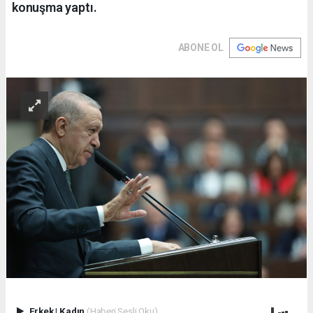
konuşma yaptı.
ABONE OL
Erkek
|
Kadın
(Haberi Sesli Oku)