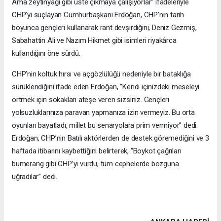
Ama zeytinyağı gibi üste çıkmaya çalışıyorlar” ifadeleriyle
CHP’yi suçlayan Cumhurbaşkanı Erdoğan, CHP’nin tarih
boyunca gençleri kullanarak rant devşirdiğini, Deniz Gezmiş,
Sabahattin Ali ve Nazım Hikmet gibi isimleri riyakârca
kullandığını öne sürdü.
CHP’nin koltuk hırsı ve açgözlülüğü nedeniyle bir bataklığa
sürüklendiğini ifade eden Erdoğan, “Kendi içinizdeki meseleyi
örtmek için sokakları ateşe veren sizsiniz. Gençleri
yolsuzluklarınıza paravan yapmanıza izin vermeyiz. Bu orta
oyunları bayatladı, millet bu senaryolara prim vermiyor” dedi.
Erdoğan, CHP’nin Batılı aktörlerden de destek göremediğini ve 3
haftada itibarını kaybettiğini belirterek, “Boykot çağrıları
bumerang gibi CHP’yi vurdu, tüm cephelerde bozguna
uğradılar” dedi.