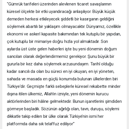
"Gümrük tarifeleri üzerinden alevlenen ticaret savaşlarının
küresel ölçekte bir etki uyandıracağı anlaşılıyor. Büyük küçük
demeden herkesi etkileyecek şiddetli bir kasırganın geldiğini
söylemek abartılı bir yaklaşım olmayacaktır. Dünyamız, özellikle
ekonomi ve askerî kapasite bakımından tek kutuplu bir yapıdan,
çok kutuplu bir mimariye doğru hızla yol almaktadır. Son
aylarda üst üste gelen haberleri işte bu yeni dönemin doğum
sancıları olarak değerlendirmemiz gerekiyor. Şunu büyük bir
gururla bir kez daha söylemek arzusundayım. Tarihî olduğu
kadar sancılı da olan bu süreci en iyi okuyan, en iyi yöneten,
sahada ve masada en güçlü konumda bulunan ülkelerden biri
Türkiye'dir. Geçmişte farklı sebeplerle küresel rekabette minder
dışına itilen ülkemiz, Allah’ın izniyle, yeni dönemin kurucu
aktörlerinden biri hâline gelmektedir. Bunun işaretlerini şimdiden
görmeye başladık. Sözünün ağırlığı olan, tavrı, duruşu, söylemi
dikkatle takip edilen bir ülke olarak Türkiye’nin ismi her
platformda daha sık telaffuz ediliyor”