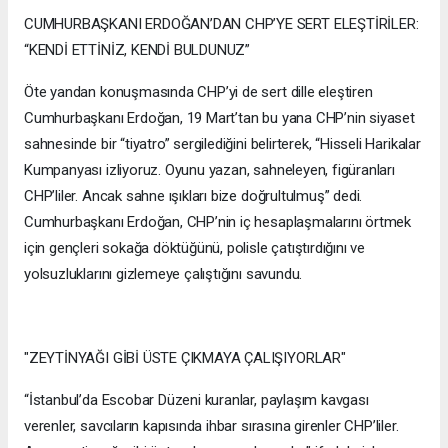
CUMHURBAŞKANI ERDOĞAN’DAN CHP’YE SERT ELEŞTİRİLER:
“KENDİ ETTİNİZ, KENDİ BULDUNUZ”
Öte yandan konuşmasında CHP’yi de sert dille eleştiren
Cumhurbaşkanı Erdoğan, 19 Mart’tan bu yana CHP’nin siyaset
sahnesinde bir “tiyatro” sergilediğini belirterek, “Hisseli Harikalar
Kumpanyası izliyoruz. Oyunu yazan, sahneleyen, figüranları
CHP’liler. Ancak sahne ışıkları bize doğrultulmuş” dedi.
Cumhurbaşkanı Erdoğan, CHP’nin iç hesaplaşmalarını örtmek
için gençleri sokağa döktüğünü, polisle çatıştırdığını ve
yolsuzluklarını gizlemeye çalıştığını savundu.
"ZEYTİNYAĞI GİBİ ÜSTE ÇIKMAYA ÇALIŞIYORLAR"
“İstanbul’da Escobar Düzeni kuranlar, paylaşım kavgası
verenler, savcıların kapısında ihbar sırasına girenler CHP’liler.