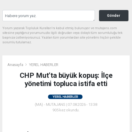
Gönder
Yorum yazarak Topluluk Kuralları’nı kabul etmiş bulunuyor ve mutajans.com
sitesine yaptığınız yorumunuzla ilgili doğrudan veya dolaylı tüm sorumluluğu tek
başınıza üstleniyorsunuz. Yazılan tüm yorumlardan site yönetimi hiçbir şekilde
sorumlu tutulamaz.
Anasayfa
YEREL HABERLER
CHP Mut’ta büyük kopuş: İlçe
yönetimi topluca istifa etti
YEREL HABERLER
(MA) - MUTAJANS | 07.08.2026 - 13:38
905 kez okundu.