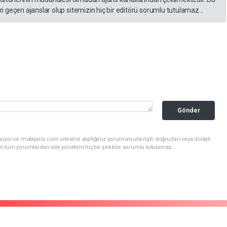
 geçen ajanslar olup sitemizin hiç bir editörü sorumlu tutulamaz...
Gönder
uyor ve mutajans.com sitesine yaptığınız yorumunuzla ilgili doğrudan veya dolaylı
n tüm yorumlardan site yönetimi hiçbir şekilde sorumlu tutulamaz.