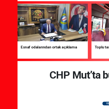
Esnaf odalarından ortak açıklama
Toplu ta
CHP Mut’ta bü
Y