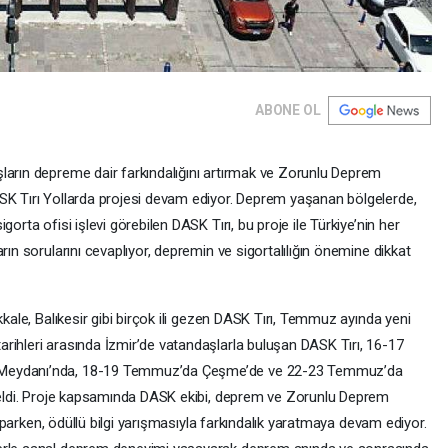
ABONE OL
ların depreme dair farkındalığını artırmak ve Zorunlu Deprem
SK Tırı Yollarda projesi devam ediyor. Deprem yaşanan bölgelerde,
orta ofisi işlevi görebilen DASK Tırı, bu proje ile Türkiye’nin her
rın sorularını cevaplıyor, depremin ve sigortalılığın önemine dikkat
kkale, Balıkesir gibi birçok ili gezen DASK Tırı, Temmuz ayında yeni
rihleri arasında İzmir’de vatandaşlarla buluşan DASK Tırı, 16-17
 Meydanı’nda, 18-19 Temmuz’da Çeşme’de ve 22-23 Temmuz’da
 geldi. Proje kapsamında DASK ekibi, deprem ve Zorunlu Deprem
 yaparken, ödüllü bilgi yarışmasıyla farkındalık yaratmaya devam ediyor.