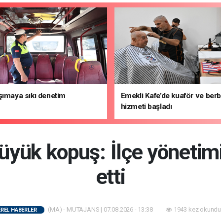
şımaya sıkı denetim
Emekli Kafe’de kuaför ve ber
hizmeti başladı
yük kopuş: İlçe yönetimi 
etti
(MA) - MUTAJANS | 07.08.2026 - 13:38
1943 kez okundu
EREL HABERLER