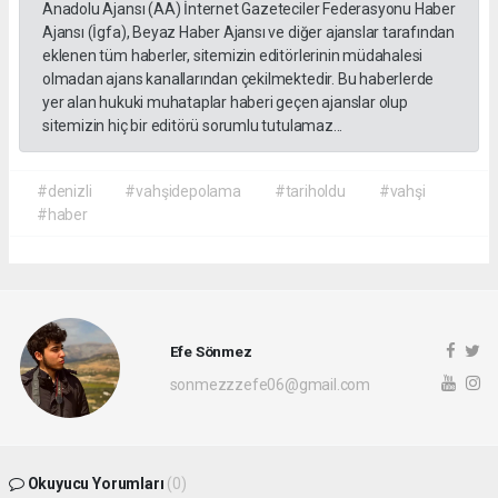
Anadolu Ajansı (AA) İnternet Gazeteciler Federasyonu Haber
Ajansı (İgfa), Beyaz Haber Ajansı ve diğer ajanslar tarafından
eklenen tüm haberler, sitemizin editörlerinin müdahalesi
olmadan ajans kanallarından çekilmektedir. Bu haberlerde
yer alan hukuki muhataplar haberi geçen ajanslar olup
sitemizin hiç bir editörü sorumlu tutulamaz...
#denizli
#vahşidepolama
#tariholdu
#vahşi
#haber
Efe Sönmez
sonmezzzefe06@gmail.com
Okuyucu Yorumları
(0)