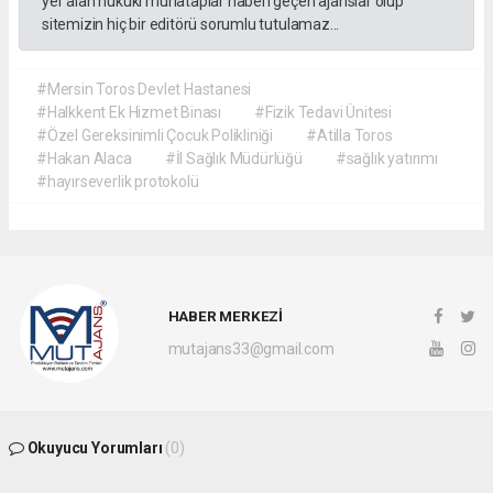
yer alan hukuki muhataplar haberi geçen ajanslar olup
sitemizin hiç bir editörü sorumlu tutulamaz...
#Mersin Toros Devlet Hastanesi
#Halkkent Ek Hizmet Binası
#Fizik Tedavi Ünitesi
#Özel Gereksinimli Çocuk Polikliniği
#Atilla Toros
#Hakan Alaca
#İl Sağlık Müdürlüğü
#sağlık yatırımı
#hayırseverlik protokolü
HABER MERKEZİ
mutajans33@gmail.com
Okuyucu Yorumları
(0)