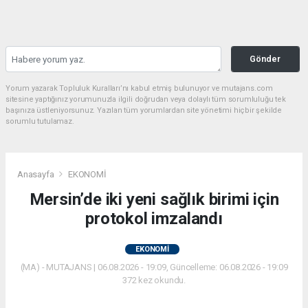
Gönder
Yorum yazarak Topluluk Kuralları’nı kabul etmiş bulunuyor ve mutajans.com
sitesine yaptığınız yorumunuzla ilgili doğrudan veya dolaylı tüm sorumluluğu tek
başınıza üstleniyorsunuz. Yazılan tüm yorumlardan site yönetimi hiçbir şekilde
sorumlu tutulamaz.
Anasayfa
EKONOMİ
Mersin’de iki yeni sağlık birimi için
protokol imzalandı
EKONOMİ
(MA) - MUTAJANS | 06.08.2026 - 19:09, Güncelleme: 06.08.2026 - 19:09
372 kez okundu.