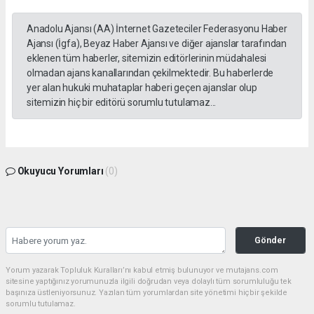
Anadolu Ajansı (AA) İnternet Gazeteciler Federasyonu Haber
Ajansı (İgfa), Beyaz Haber Ajansı ve diğer ajanslar tarafından
eklenen tüm haberler, sitemizin editörlerinin müdahalesi
olmadan ajans kanallarından çekilmektedir. Bu haberlerde
yer alan hukuki muhataplar haberi geçen ajanslar olup
sitemizin hiç bir editörü sorumlu tutulamaz...
Okuyucu Yorumları
(0)
Gönder
Yorum yazarak Topluluk Kuralları’nı kabul etmiş bulunuyor ve mutajans.com
sitesine yaptığınız yorumunuzla ilgili doğrudan veya dolaylı tüm sorumluluğu tek
başınıza üstleniyorsunuz. Yazılan tüm yorumlardan site yönetimi hiçbir şekilde
sorumlu tutulamaz.