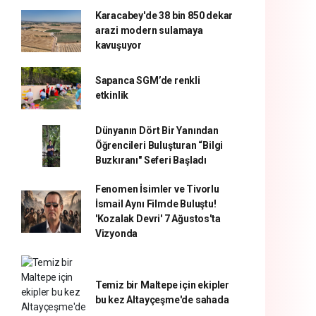
Karacabey'de 38 bin 850 dekar
arazi modern sulamaya
kavuşuyor
Sapanca SGM’de renkli
etkinlik
Dünyanın Dört Bir Yanından
Öğrencileri Buluşturan “Bilgi
Buzkıranı" Seferi Başladı
Fenomen İsimler ve Tivorlu
İsmail Aynı Filmde Buluştu!
'Kozalak Devri' 7 Ağustos'ta
Vizyonda
Temiz bir Maltepe için ekipler
bu kez Altayçeşme'de sahada