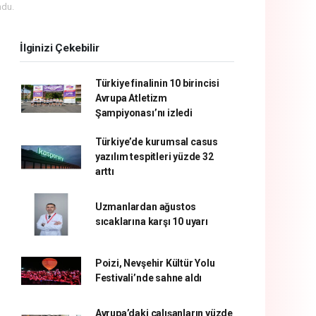
ndu.
İlginizi Çekebilir
Türkiye finalinin 10 birincisi
Avrupa Atletizm
Şampiyonası’nı izledi
Türkiye’de kurumsal casus
yazılım tespitleri yüzde 32
arttı
Uzmanlardan ağustos
sıcaklarına karşı 10 uyarı
Poizi, Nevşehir Kültür Yolu
Festivali’nde sahne aldı
Avrupa’daki çalışanların yüzde