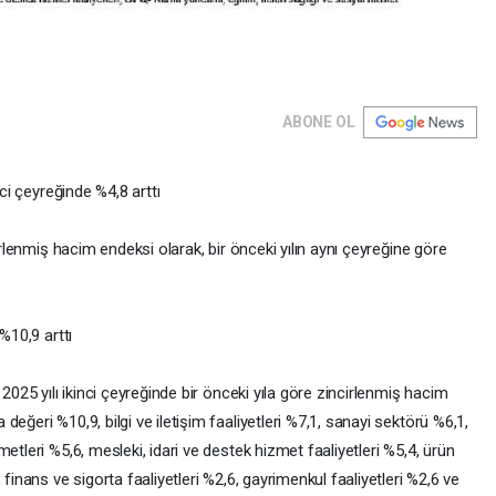
ABONE OL
nci çeyreğinde %4,8 arttı
cirlenmiş hacim endeksi olarak, bir önceki yılın aynı çeyreğine göre
%10,9 arttı
 2025 yılı ikinci çeyreğinde bir önceki yıla göre zincirlenmiş hacim
eğeri %10,9, bilgi ve iletişim faaliyetleri %7,1, sanayi sektörü %6,1,
etleri %5,6, mesleki, idari ve destek hizmet faaliyetleri %5,4, ürün
finans ve sigorta faaliyetleri %2,6, gayrimenkul faaliyetleri %2,6 ve