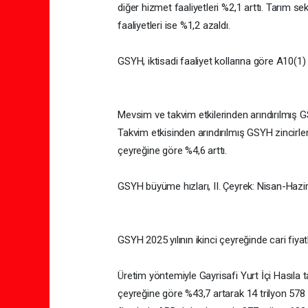
diğer hizmet faaliyetleri %2,1 arttı. Tarım s
faaliyetleri ise %1,2 azaldı.
GSYH, iktisadi faaliyet kollarına göre A10(1
Mevsim ve takvim etkilerinden arındırılmış G
Takvim etkisinden arındırılmış GSYH zincirlen
çeyreğine göre %4,6 arttı.
GSYH büyüme hızları, II. Çeyrek: Nisan-Hazi
GSYH 2025 yılının ikinci çeyreğinde cari fiya
Üretim yöntemiyle Gayrisafi Yurt İçi Hasıla tah
çeyreğine göre %43,7 artarak 14 trilyon 578 