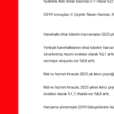
fiyatlarla ABD doları bazında 377 milyar 622
GSYH sonuçları, II. Çeyrek: Nisan-Haziran, 
Hanehalkı nihai tüketim harcamaları 2025 yılı
Yerleşik hanehalklarının nihai tüketim harcama
zincirlenmiş hacim endeksi olarak %5,1 arttı.
sermaye oluşumu ise %8,8 arttı.
Mal ve hizmet ihracatı 2025 yılı ikinci çeyreği
Mal ve hizmet ihracatı, 2025 yılının ikinci ç
endeksi olarak %1,7, ithalatı ise %8,8 arttı.
Harcama yöntemiyle GSYH bileşenlerinin büyü