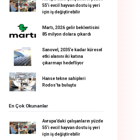
55’i evcil hayvan dostu iş yeri
için iş değiştirebilir
Martı, 2026 gelir beklentisini
85 milyon dolara çıkardı
Sanovel, 2035’e kadar küresel
etki alanını iki katına
çıkarmayı hedefliyor
Hanse tekne sahipleri
Rodos’ta buluştu
En Çok Okunanlar
Avrupa’daki çalışanların yüzde
55’i evcil hayvan dostu iş yeri
için iş değiştirebilir