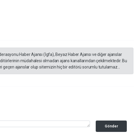
derasyonu Haber Ajansı (İgfa), Beyaz Haber Ajansı ve diğer ajanslar
editörlerinin müdahalesi olmadan ajans kanallarından çekilmektedir. Bu
 geçen ajanslar olup sitemizin hiç bir editörü sorumlu tutulamaz...
Gönder