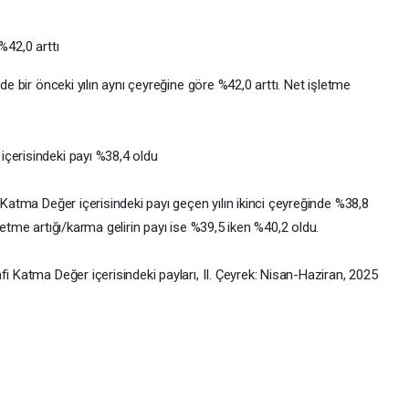
%42,0 arttı
de bir önceki yılın aynı çeyreğine göre %42,0 arttı. Net işletme
çerisindeki payı %38,4 oldu
 Katma Değer içerisindeki payı geçen yılın ikinci çeyreğinde %38,8
letme artığı/karma gelirin payı ise %39,5 iken %40,2 oldu.
fi Katma Değer içerisindeki payları, II. Çeyrek: Nisan-Haziran, 2025