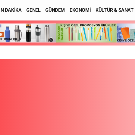
N DAKİKA
GENEL
GÜNDEM
EKONOMİ
KÜLTÜR & SANAT
SAĞLIK
EĞİTİM
ASAYİŞ