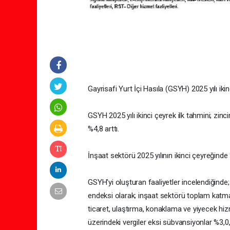
Gayrisafi Yurt İçi Hasıla (GSYH) 2025 yılı iki
GSYH 2025 yılı ikinci çeyrek ilk tahmini; zin
%4,8 arttı.
İnşaat sektörü 2025 yılının ikinci çeyreğinde 
GSYH'yi oluşturan faaliyetler incelendiğinde;
endeksi olarak; inşaat sektörü toplam katma d
ticaret, ulaştırma, konaklama ve yiyecek hizm
üzerindeki vergiler eksi sübvansiyonlar %3,0, 