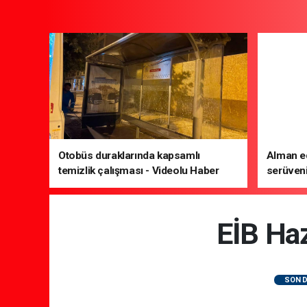
Otobüs duraklarında kapsamlı
Alman ed
temizlik çalışması - Videolu Haber
serüveni
Edebiyat
EİB Haz
SON D