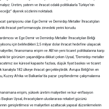
yız. Üretim, yatırım ve ihracat odaklı politikalarla Türkiye'nin
eğiz” diyerek sözlerini noktaladı.
ihracat şampiyonu olan Ege Demir ve Demirdışı Metaller İhracatçıları
olarlık ihracat performansıyla zirvedeki yerini korudu.
rdımcısı ve Ege Demir ve Demirdışı Metaller İhracatçıları Birliği
 yılsonu için belirledikleri 2,5 milyar dolar ihracat hedefine ulaşacak
iyetler, finansmana erişim ve AB'nin yeni ticaret politikalarına karşı
farklı bir görünüm yaşandığına dikkat çeken Uysal, “Demirdışı metaller
acatımız ise küresel kapasite fazlası, düşük fiyat baskısı ve ticaret
lik kanalıyla 182 ülkeye ihracat gerçekleştirdik. Avrupa Birliği'nin en
, Kuzey Afrika ve Balkanlar'da pazar çeşitlendirme çalışmalarına
nansmana erişim, yüksek üretim maliyetleri ve kur-enflasyon
Başkan Uysal, ihracatçıların uluslararası rekabet gücünü
ının genişletilmesi ve maliyetleri azaltacak yapısal düzenlemelerin