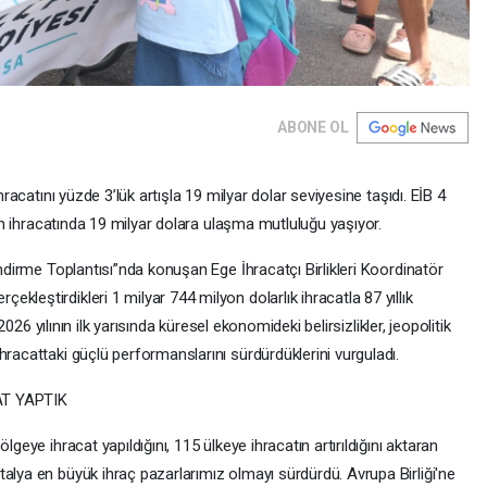
ABONE OL
hracatını yüzde 3’lük artışla 19 milyar dolar seviyesine taşıdı. EİB 4
alan ihracatında 19 milyar dolara ulaşma mutluluğu yaşıyor.
endirme Toplantısı”nda konuşan Ege İhracatçı Birlikleri Koordinatör
leştirdikleri 1 milyar 744 milyon dolarlık ihracatla 87 yıllık
 2026 yılının ilk yarısında küresel ekonomideki belirsizlikler, jeopolitik
hracattaki güçlü performanslarını sürdürdüklerini vurguladı.
T YAPTIK
lgeye ihracat yapıldığını, 115 ülkeye ihracatın artırıldığını aktaran
alya en büyük ihraç pazarlarımız olmayı sürdürdü. Avrupa Birliği'ne