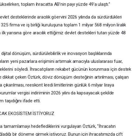
yükselirken, toplam ihracatta AB’nin payı yüzde 49'a ulaştı.”
devlet desteklerinde aracılık göervini 2026 yılında da sürdürdükleri
in 325 firma ve iş birliği kuruluşuna toplam 1 milyar 568 milyon liralık
 ilk yarısına göre aracılık ettiğimiz devlet destekleri tutarı yüzde 48
, dijital dönüşüm, sürdürülebilirlik ve inovasyon başlıklarında
ıların yeni pazarlara erişimini artırmak amacıyla uluslararası fuar,
ceklerini söyledi. İhracatçıların rekabet gücünün korunması için destek
e dikkat çeken Öztürk, döviz dönüşüm desteğinin artırılması, çalışan
 çıkarılması, reeskont kredi limitlerinin günlük 6 milyar liraya
 kurumlar vergisi indiriminin 2026 yılını da kapsayacak şekilde
taşıdığını ifade etti.
ACAK EKOSİSTEM İSTİYORUZ
tla tamamlamayı hedeflediklerini vurgulayan Öztürk, "İhracatın
dığı bir döneme girmek istiyoruz. Bunun için ihracatımızda çift