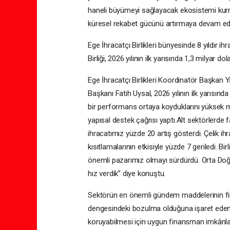
haneli büyümeyi sağlayacak ekosistemi kurmalı
küresel rekabet gücünü artırmaya devam edec
Ege İhracatçı Birlikleri bünyesinde 8 yıldır 
Birliği, 2026 yılının ilk yarısında 1,3 milyar d
Ege İhracatçı Birlikleri Koordinatör Başkan Ya
Başkanı Fatih Uysal, 2026 yılının ilk yarısında
bir performans ortaya koyduklarını yüksek mal
yapısal destek çağrısı yaptı.Alt sektörlerde 
ihracatımız yüzde 20 artış gösterdi. Çelik ihr
kısıtlamalarının etkisiyle yüzde 7 geriledi. Bir
önemli pazarımız olmayı sürdürdü. Orta Doğu
hız verdik” diye konuştu.
Sektörün en önemli gündem maddelerinin fi
dengesindeki bozulma olduğuna işaret eden 
koruyabilmesi için uygun finansman imkânlar