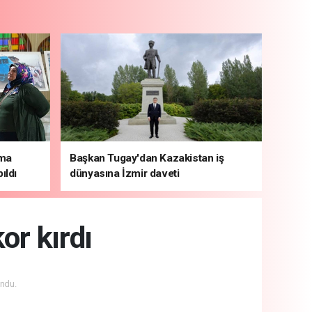
şma
Başkan Tugay'dan Kazakistan iş
ıldı
dünyasına İzmir daveti
or kırdı
ndu.