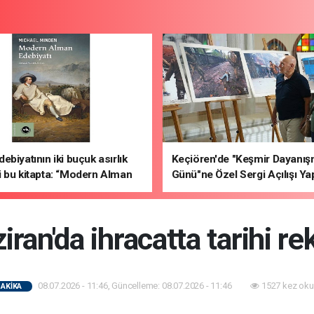
ebiyatının iki buçuk asırlık
Keçiören'de "Keşmir Dayanı
 bu kitapta: “Modern Alman
Günü"ne Özel Sergi Açılışı Yap
ı"
iran'da ihracatta tarihi rek
08.07.2026 - 11:46, Güncelleme: 08.07.2026 - 11:46
1527 kez oku
AKİKA