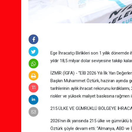
Ege İhracatçı Birlikleri son 1 yıllık dönemde i
yıldır 18,5 milyar dolar seviyesine takılıp k
İZMİR (İGFA) - “EİB 2026 Yılı İlk Yarı Değerl
Başkın Muhammet Öztürk, haziran ayında gerçek
tarihlerinin aylık ihracat rekorunu kırdıklarını,
riskler ve yüksek maliyet baskısına rağmen i
215 ÜLKE VE GÜMRÜKLÜ BÖLGEYE İHRACA
2026'nın ilk yarısında 215 ülke ve gümrüklü bö
Öztürk şöyle devam etti: “Almanya, ABD ve İt