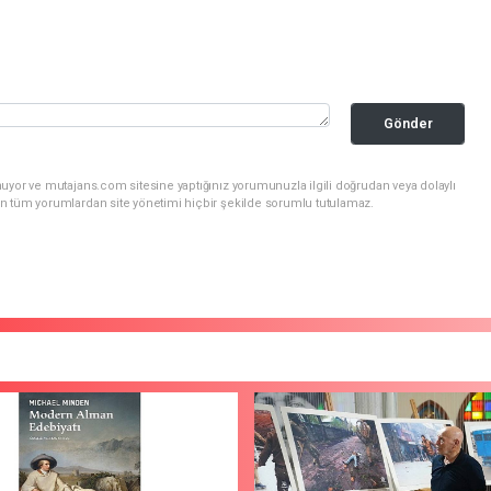
Gönder
uyor ve mutajans.com sitesine yaptığınız yorumunuzla ilgili doğrudan veya dolaylı
n tüm yorumlardan site yönetimi hiçbir şekilde sorumlu tutulamaz.