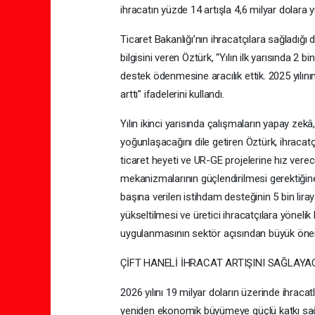
ihracatın yüzde 14 artışla 4,6 milyar dolara 
Ticaret Bakanlığı’nın ihracatçılara sağladığı 
bilgisini veren Öztürk, “Yılın ilk yarısında 2 b
destek ödenmesine aracılık ettik. 2025 yılının
arttı” ifadelerini kullandı.
Yılın ikinci yarısında çalışmaların yapay zekâ
yoğunlaşacağını dile getiren Öztürk, ihracatç
ticaret heyeti ve UR-GE projelerine hız vere
mekanizmalarının güçlendirilmesi gerektiğin
başına verilen istihdam desteğinin 5 bin liraya
yükseltilmesi ve üretici ihracatçılara yönelik
uygulanmasının sektör açısından büyük önem 
ÇİFT HANELİ İHRACAT ARTIŞINI SAĞLAY
2026 yılını 19 milyar doların üzerinde ihraca
yeniden ekonomik büyümeye güçlü katkı sağla