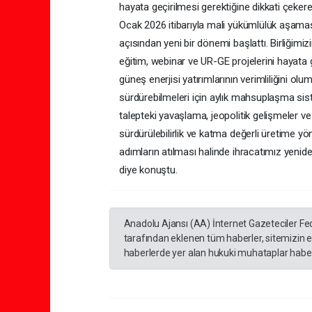
hayata geçirilmesi gerektiğine dikkati çekerek,
Ocak 2026 itibarıyla mali yükümlülük aşam
açısından yeni bir dönemi başlattı. Birliği
eğitim, webinar ve UR-GE projelerini hayata
güneş enerjisi yatırımlarının verimliliğini olu
sürdürebilmeleri için aylık mahsuplaşma sist
talepteki yavaşlama, jeopolitik gelişmeler ve
sürdürülebilirlik ve katma değerli üretime yö
adımların atılması halinde ihracatımız yenid
diye konuştu.
Anadolu Ajansı (AA) İnternet Gazeteciler Fe
tarafından eklenen tüm haberler, sitemizin 
haberlerde yer alan hukuki muhataplar haberi