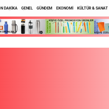
N DAKİKA
GENEL
GÜNDEM
EKONOMİ
KÜLTÜR & SANAT
SAĞLIK
EĞİTİM
ASAYİŞ