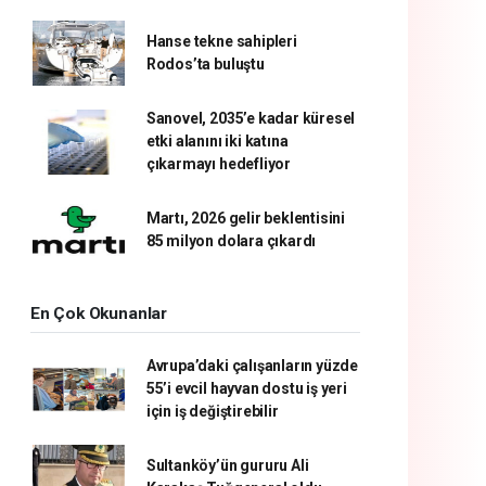
Hanse tekne sahipleri
Rodos’ta buluştu
Sanovel, 2035’e kadar küresel
etki alanını iki katına
çıkarmayı hedefliyor
Martı, 2026 gelir beklentisini
85 milyon dolara çıkardı
En Çok Okunanlar
Avrupa’daki çalışanların yüzde
55’i evcil hayvan dostu iş yeri
için iş değiştirebilir
Sultanköy’ün gururu Ali