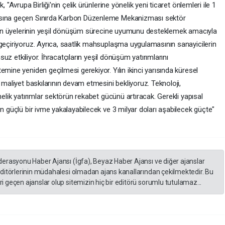
 "Avrupa Birliği'nin çelik ürünlerine yönelik yeni ticaret önlemleri ile 1
asına geçen Sınırda Karbon Düzenleme Mekanizması sektör
mizin üyelerinin yeşil dönüşüm sürecine uyumunu desteklemek amacıyla
 geçiriyoruz. Ayrıca, saatlik mahsuplaşma uygulamasının sanayicilerin
msuz etkiliyor. İhracatçıların yeşil dönüşüm yatırımlarını
emine yeniden geçilmesi gerekiyor. Yılın ikinci yarısında küresel
 maliyet baskılarının devam etmesini bekliyoruz. Teknoloji,
nelik yatırımlar sektörün rekabet gücünü artıracak. Gerekli yapısal
en güçlü bir ivme yakalayabilecek ve 3 milyar doları aşabilecek güçte"
derasyonu Haber Ajansı (İgfa), Beyaz Haber Ajansı ve diğer ajanslar
editörlerinin müdahalesi olmadan ajans kanallarından çekilmektedir. Bu
 geçen ajanslar olup sitemizin hiç bir editörü sorumlu tutulamaz...