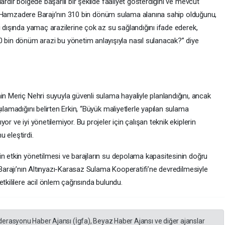
ardır bölgede başarılı bir şekilde faaliyet gösterdiğini ve mevcut
kin, Hamzadere Barajı’nın 310 bin dönüm sulama alanına sahip olduğunu,
i dışında yamaç arazilerine çok az su sağlandığını ifade ederek,
in dönüm arazi bu yönetim anlayışıyla nasıl sulanacak?” diye
in Meriç Nehri suyuyla güvenli sulama hayaliyle planlandığını, ancak
ılamadığını belirten Erkin, “Büyük maliyetlerle yapılan sulama
r ve iyi yönetilemiyor. Bu projeler için çalışan teknik ekiplerin
 eleştirdi.
in etkin yönetilmesi ve barajların su depolama kapasitesinin doğru
y Barajı’nın Altınyazı-Karasaz Sulama Kooperatifi’ne devredilmesiyle
tkililere acil önlem çağrısında bulundu.
derasyonu Haber Ajansı (İgfa), Beyaz Haber Ajansı ve diğer ajanslar