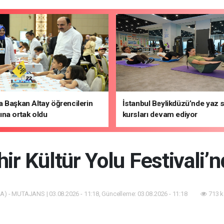
 Başkan Altay öğrencilerin
İstanbul Beylikdüzü’nde yaz 
na ortak oldu
kursları devam ediyor
ir Kültür Yolu Festivali’
A) - MUTAJANS | 03.08.2026 - 11:18, Güncelleme: 03.08.2026 - 11:18
713 k