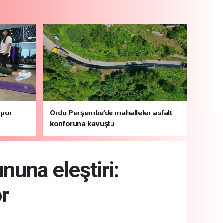
spor
Ordu Perşembe’de mahalleler asfalt
konforuna kavuştu
una eleştiri:
or