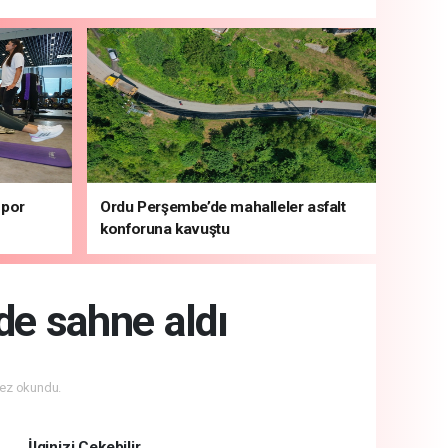
spor
Ordu Perşembe’de mahalleler asfalt
konforuna kavuştu
nde sahne aldı
ez okundu.
İlginizi Çekebilir