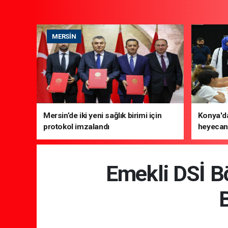
MERSIN
Mersin’de iki yeni sağlık birimi için
Konya'da
protokol imzalandı
heyecanı
Emekli DSİ B
B