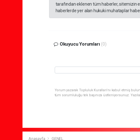
tarafından eklenen tüm haberler, sitemizin 
haberlerde yer alan hukuki muhataplar haberi
Okuyucu Yorumları
(0)
Yorum yazarak Topluluk Kuralları’nı kabul etmiş bulun
tüm sorumluluğu tek başınıza üstleniyorsunuz. Yazıla
Anasayfa
GENEL