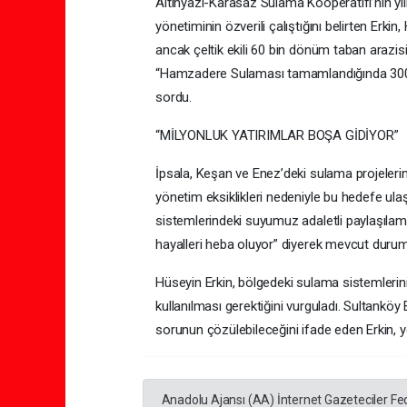
Altınyazı-Karasaz Sulama Kooperatifi’nin yıll
yönetiminin özverili çalıştığını belirten Er
ancak çeltik ekili 60 bin dönüm taban arazis
“Hamzadere Sulaması tamamlandığında 300 b
sordu.
“MİLYONLUK YATIRIMLAR BOŞA GİDİYOR”
İpsala, Keşan ve Enez’deki sulama projelerin
yönetim eksiklikleri nedeniyle bu hedefe ulaş
sistemlerindeki suyumuz adaletli paylaşılamıyo
hayalleri heba oluyor” diyerek mevcut durumu
Hüseyin Erkin, bölgedeki sulama sistemlerin
kullanılması gerektiğini vurguladı. Sultankö
sorunun çözülebileceğini ifade eden Erkin, ye
Anadolu Ajansı (AA) İnternet Gazeteciler Fe