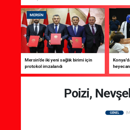
MERSIN
Mersin’de iki yeni sağlık birimi için
Konya'da
protokol imzalandı
heyecanı
Poizi, Nevşeh
(M
GENEL