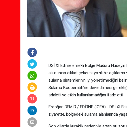
DSİ XI Edirne emekli Bölge Müdürü Hüseyin E
sıkıntısına dikkat çekerek yazılı bir açıklama
sulama sistemlerinin iyi yönetilmediğini beli
Sulama Kooperatifi’ne devredilmesi gerektiğin
adaletli ve etkin kullanılamadığını ifade etti.
Erdoğan DEMİR / EDİRNE (İGFA) - DSİ XI Edir
ziyarette, bölgedeki sulama alanlarında yaşan
Son yıllarda kuraklık nedeniyle artan su sorun