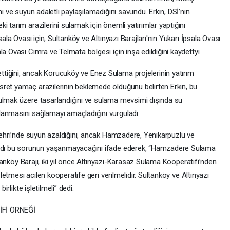
ni ve suyun adaletli paylaşılamadığını savundu. Erkin, DSİ’nin
 tarım arazilerini sulamak için önemli yatırımlar yaptığını
sala Ovası için, Sultanköy ve Altınyazı Barajları'nın Yukarı İpsala Ovası
a Ovası Cimra ve Telmata bölgesi için inşa edildiğini kaydettyi.
tiğini, ancak Korucuköy ve Enez Sulama projelerinin yatırım
ret yamaç arazilerinin beklemede olduğunu belirten Erkin, bu
rulmak üzere tasarlandığını ve sulama mevsimi dışında su
lanmasını sağlamayı amaçladığını vurguladı.
 Nehri’nde suyun azaldığını, ancak Hamzadere, Yenikarpuzlu ve
saydı bu sorunun yaşanmayacağını ifade ederek, “Hamzadere Sulama
ultanköy Barajı, iki yıl önce Altınyazı-Karasaz Sulama Kooperatifi’nden
işletmesi acilen kooperatife geri verilmelidir. Sultanköy ve Altınyazı
irlikte işletilmeli” dedi.
Fİ ÖRNEĞİ