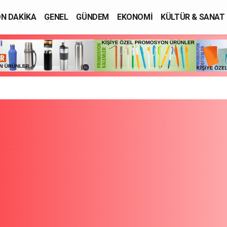
N DAKİKA
GENEL
GÜNDEM
EKONOMİ
KÜLTÜR & SANAT
SAĞLIK
EĞİTİM
ASAYİŞ