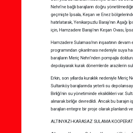
Nehri’ne bağlı barajların doğru yönetilmediği
geçmişte İpsala, Keşan ve Enez bölgelerindeki
hatırlatarak, Yenikarpuzlu Barajı'nın Aşağı İp
için, Hamzadere Barajı'nın Keşan Ovası, İpsal
Hamzadere Sulaması’nın inşaatının devam et
programından çıkarılması nedeniyle suya has
barajların Meriç Nehri’nden pompajla doldu
depolayarak kurak dönemlerde arazilerin su
Erkin, son yıllarda kuraklık nedeniyle Meriç
Sultanköy barajlarında yeterli su depolan
Birliği’nin su yönetiminde eksiklikleri var. S
alınarak birliğe devredildi. Ancak bu barajın 
barajları entegre bir proje olarak planlandı ve b
ALTINYAZI-KARASAZ SULAMA KOOPERATİ