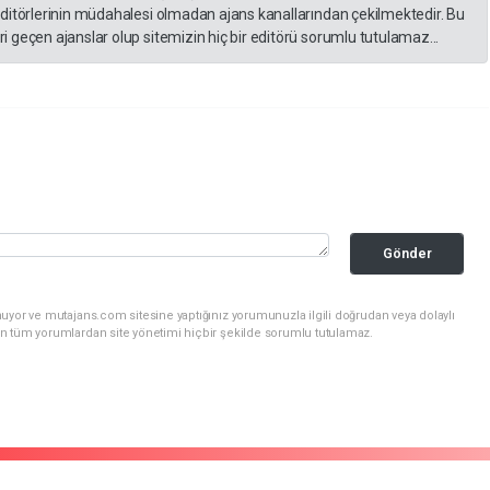
editörlerinin müdahalesi olmadan ajans kanallarından çekilmektedir. Bu
 geçen ajanslar olup sitemizin hiç bir editörü sorumlu tutulamaz...
Gönder
uyor ve mutajans.com sitesine yaptığınız yorumunuzla ilgili doğrudan veya dolaylı
n tüm yorumlardan site yönetimi hiçbir şekilde sorumlu tutulamaz.