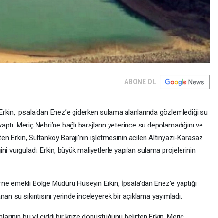
ABONE OL
rkin, İpsala’dan Enez’e giderken sulama alanlarında gözlemlediği su
 yaptı. Meriç Nehri’ne bağlı barajların yeterince su depolamadığını ve
rten Erkin, Sultanköy Barajı’nın işletmesinin acilen Altınyazı-Karasaz
i vurguladı. Erkin, büyük maliyetlerle yapılan sulama projelerinin
ne emekli Bölge Müdürü Hüseyin Erkin, İpsala’dan Enez’e yaptığı
an su sıkıntısını yerinde inceleyerek bir açıklama yayımladı.
larının bu yıl ciddi bir krize dönüştüğünü belirten Erkin, Meriç