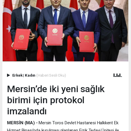
Erkek
|
Kadın
(Haberi Sesli Oku)
Mersin’de iki yeni sağlık
birimi için protokol
imzalandı
MERSİN (MA) -
Mersin Toros Devlet Hastanesi Halkkent Ek
Hizmet Binası’nda kurulması planlanan Fizik Tedavi Ünitesi ile