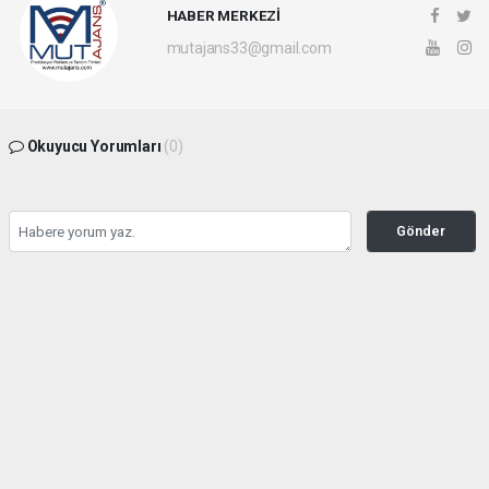
HABER MERKEZİ
mutajans33@gmail.com
Okuyucu Yorumları
(0)
Gönder
Yorum yazarak Topluluk Kuralları’nı kabul etmiş bulunuyor ve mutajans.com
sitesine yaptığınız yorumunuzla ilgili doğrudan veya dolaylı tüm sorumluluğu tek
başınıza üstleniyorsunuz. Yazılan tüm yorumlardan site yönetimi hiçbir şekilde
sorumlu tutulamaz.
haber paketi
haber scripti
haber yazılımı
Tüm hakları saklı tutulmaktadır.Copyright 2026©