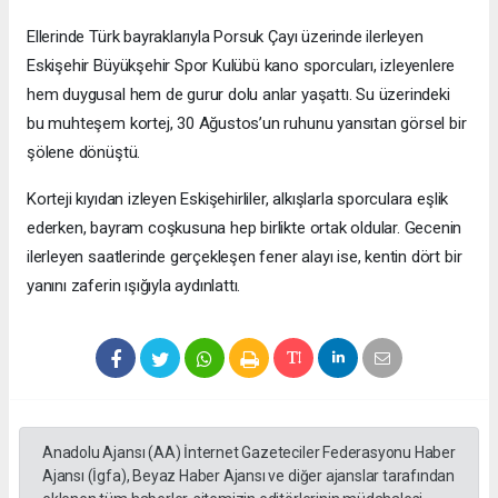
Ellerinde Türk bayraklarıyla Porsuk Çayı üzerinde ilerleyen
Eskişehir Büyükşehir Spor Kulübü kano sporcuları, izleyenlere
hem duygusal hem de gurur dolu anlar yaşattı. Su üzerindeki
bu muhteşem kortej, 30 Ağustos’un ruhunu yansıtan görsel bir
şölene dönüştü.
Korteji kıyıdan izleyen Eskişehirliler, alkışlarla sporculara eşlik
ederken, bayram coşkusuna hep birlikte ortak oldular. Gecenin
ilerleyen saatlerinde gerçekleşen fener alayı ise, kentin dört bir
yanını zaferin ışığıyla aydınlattı.
Anadolu Ajansı (AA) İnternet Gazeteciler Federasyonu Haber
Ajansı (İgfa), Beyaz Haber Ajansı ve diğer ajanslar tarafından