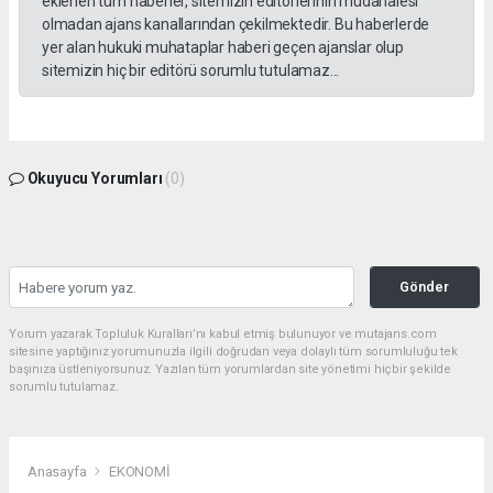
eklenen tüm haberler, sitemizin editörlerinin müdahalesi
olmadan ajans kanallarından çekilmektedir. Bu haberlerde
yer alan hukuki muhataplar haberi geçen ajanslar olup
sitemizin hiç bir editörü sorumlu tutulamaz...
Okuyucu Yorumları
(0)
Gönder
Yorum yazarak Topluluk Kuralları’nı kabul etmiş bulunuyor ve mutajans.com
sitesine yaptığınız yorumunuzla ilgili doğrudan veya dolaylı tüm sorumluluğu tek
başınıza üstleniyorsunuz. Yazılan tüm yorumlardan site yönetimi hiçbir şekilde
sorumlu tutulamaz.
Anasayfa
EKONOMİ