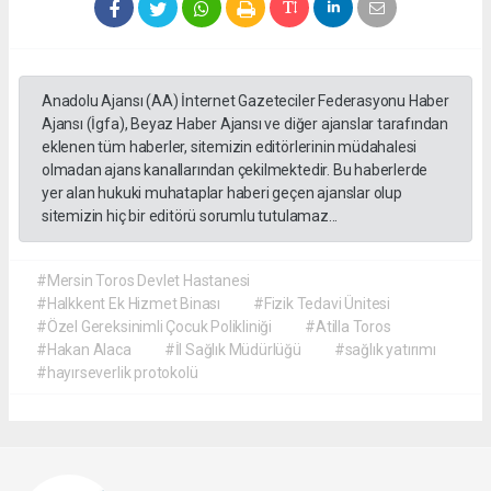
Anadolu Ajansı (AA) İnternet Gazeteciler Federasyonu Haber
Ajansı (İgfa), Beyaz Haber Ajansı ve diğer ajanslar tarafından
eklenen tüm haberler, sitemizin editörlerinin müdahalesi
olmadan ajans kanallarından çekilmektedir. Bu haberlerde
yer alan hukuki muhataplar haberi geçen ajanslar olup
sitemizin hiç bir editörü sorumlu tutulamaz...
#Mersin Toros Devlet Hastanesi
#Halkkent Ek Hizmet Binası
#Fizik Tedavi Ünitesi
#Özel Gereksinimli Çocuk Polikliniği
#Atilla Toros
#Hakan Alaca
#İl Sağlık Müdürlüğü
#sağlık yatırımı
#hayırseverlik protokolü