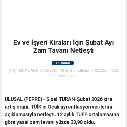
Ev ve İşyeri Kiraları İçin Şubat Ayı
Zam Tavanı Netleşti
EKONOMİ
(MA) - MUTAJANS | 04.02.2026 - 15:02, Güncelleme: 04.02.2026 - 15:02
2209+ kez okundu.
ULUSAL (PERRE) - Sibel TURAN-Şubat 2026 kira
artış oranı, TÜİK'in Ocak ayı enflasyon verilerini
açıklamasıyla netleşti. 12 aylık TÜFE ortalamasına
göre yasal zam tavanı yüzde 33,98 oldu.