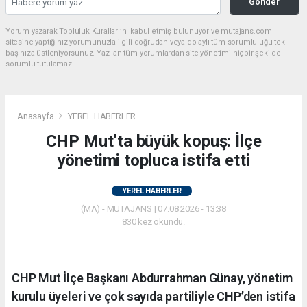
Gönder
Yorum yazarak Topluluk Kuralları’nı kabul etmiş bulunuyor ve mutajans.com
sitesine yaptığınız yorumunuzla ilgili doğrudan veya dolaylı tüm sorumluluğu tek
başınıza üstleniyorsunuz. Yazılan tüm yorumlardan site yönetimi hiçbir şekilde
sorumlu tutulamaz.
Anasayfa
YEREL HABERLER
CHP Mut’ta büyük kopuş: İlçe
yönetimi topluca istifa etti
YEREL HABERLER
(MA) - MUTAJANS | 07.08.2026 - 13:38
830 kez okundu.
CHP Mut İlçe Başkanı Abdurrahman Günay, yönetim
kurulu üyeleri ve çok sayıda partiliyle CHP’den istifa