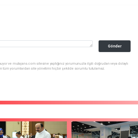
Gönder
uyor ve mutajans.com sitesine yaptığınız yorumunuzla ilgili doğrudan veya dolaylı
n tüm yorumlardan site yönetimi hiçbir şekilde sorumlu tutulamaz.