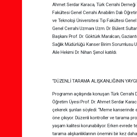
Ahmet Serdar Karaca, Türk Cerrahi Derneği 
Fakültesi Genel Cerrahi Anabilim Dalı Öğret
ve Teknoloji Üniversitesi Tıp Fakültesi Gene
Genel Cerrahi Uzmanı Uzm. Dr. Bülent Sultan
Başkanı Prof. Dr. Göktürk Maralcan, Gaziant
Sağlık Müdürlüğü Kanser Birim Sorumlusu Uz
Aile Hekimi Dr. Nihan Şenol katıldı.
“DÜZENLİ TARAMA ALIŞKANLIĞININ YAYG
Programın açılışında konuşan Türk Cerrahi D
Öğretim Üyesi Prof. Dr. Ahmet Serdar Karac
çekerek şunları söyledi: “Meme kanserinde er
öne çıkıyor. Düzenli kontroller ve tarama p
yaşam kalitesi korunabiliyor. Erken evrede te
tarama alışkanlıklarının önemini bir kez da