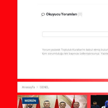
Okuyucu Yorumları
(0)
Yorum yazarak Topluluk Kuralları’nı kabul etmiş bulun
tüm sorumluluğu tek başınıza üstleniyorsunuz. Yazıla
Anasayfa
GENEL
MERSIN