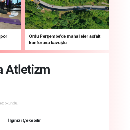
spor
Ordu Perşembe’de mahalleler asfalt
konforuna kavuştu
a Atletizm
ez okundu.
İlginizi Çekebilir