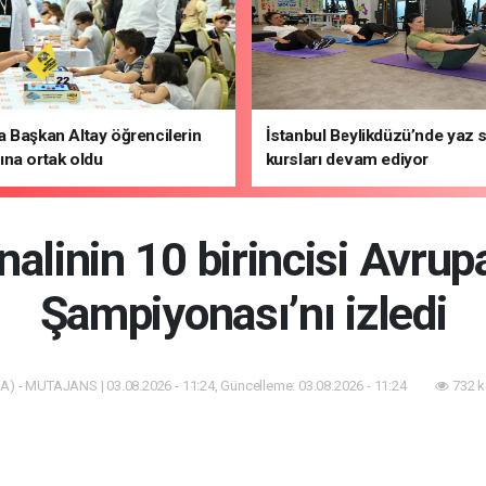
 Başkan Altay öğrencilerin
İstanbul Beylikdüzü’nde yaz 
na ortak oldu
kursları devam ediyor
inalinin 10 birincisi Avrup
Şampiyonası’nı izledi
A) - MUTAJANS | 03.08.2026 - 11:24, Güncelleme: 03.08.2026 - 11:24
732 k