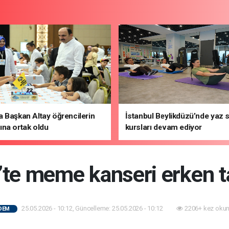
 Başkan Altay öğrencilerin
İstanbul Beylikdüzü’nde yaz 
na ortak oldu
kursları devam ediyor
’te meme kanseri erken ta
25.05.2026 - 10:12, Güncelleme: 25.05.2026 - 10:12
2206+ kez okun
DEM