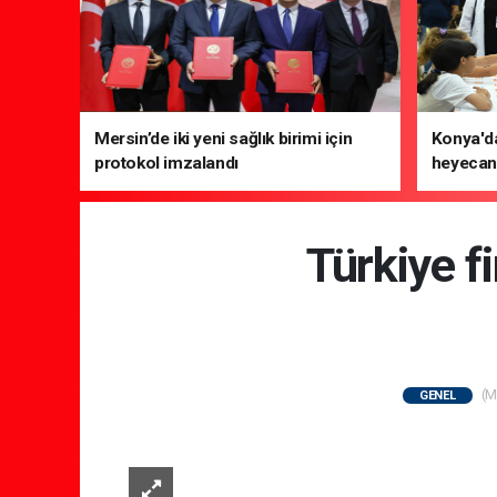
Mersin’de iki yeni sağlık birimi için
Konya'da
protokol imzalandı
heyecanı
Türkiye f
(M
GENEL