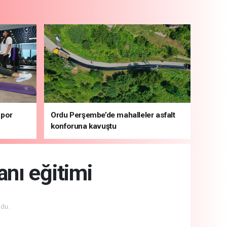
spor
Ordu Perşembe’de mahalleler asfalt
konforuna kavuştu
nı eğitimi
du.