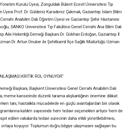
Yönetim Kurulu Üyesi, Zonguldak Bülent Ecevit Üniversitesi Tıp
im Üyesi Prof. Dr. Güldeniz Karadeniz Çakmak, Gaziantep İslam Bilim
l Cerrahi Anabilim Dalı Öğretim Üyesi ve Gaziantep Şehir Hastanesi
oğlu, SANKO Üniversitesi Tıp Fakültesi Genel Cerrahi Ana Bilim Dalı
ep Aile Hekimliği Derneği Başkanı Dr. Gökhan Erdoğan, Gaziantep İl
man Dr. Artun Onuker ile Şehitkamil İlçe Sağlık Müdürlüğü Uzman
INLAŞMASI KRİTİK ROL OYNUYOR”
erneği Başkanı, Başkent Üniversitesi Genel Cerrahi Anabilim Dalı
a, meme kanserinde düzenli tarama alışkanlığının önemine dikkat
ken tanı, hastalıkla mücadelede en güçlü avantajlardan biri olarak
rogramlarına katılım sayesinde hem tedavi seçenekleri artıyor hem de
spit edilen vakalarda tedavi sürecinin daha etkili yönetilebilmesi,
ha ortaya koyuyor. Toplumun doğru bilgiye ulaşmasını sağlayan bu