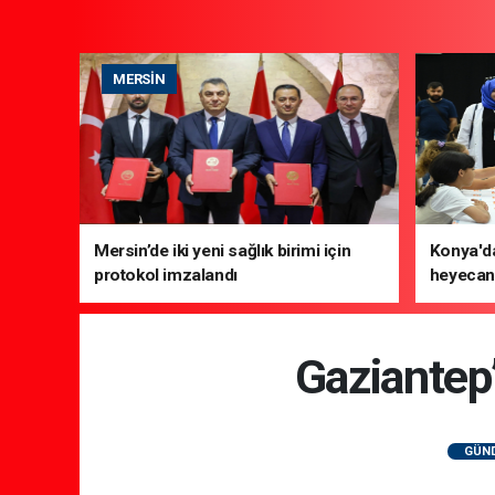
MERSIN
Mersin’de iki yeni sağlık birimi için
Konya'da
protokol imzalandı
heyecanı
Gaziantep
GÜN