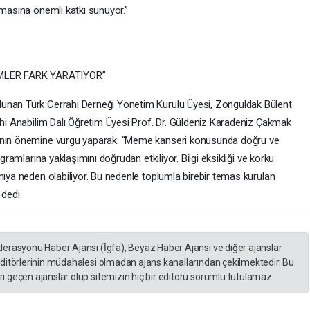
şmasına önemli katkı sunuyor.”
MLER FARK YARATIYOR”
unan Türk Cerrahi Derneği Yönetim Kurulu Üyesi, Zonguldak Bülent
ahi Anabilim Dalı Öğretim Üyesi Prof. Dr. Güldeniz Karadeniz Çakmak
rının önemine vurgu yaparak: “Meme kanseri konusunda doğru ve
ogramlarına yaklaşımını doğrudan etkiliyor. Bilgi eksikliği ve korku
nıya neden olabiliyor. Bu nedenle toplumla birebir temas kurulan
 dedi.
derasyonu Haber Ajansı (İgfa), Beyaz Haber Ajansı ve diğer ajanslar
editörlerinin müdahalesi olmadan ajans kanallarından çekilmektedir. Bu
 geçen ajanslar olup sitemizin hiç bir editörü sorumlu tutulamaz...