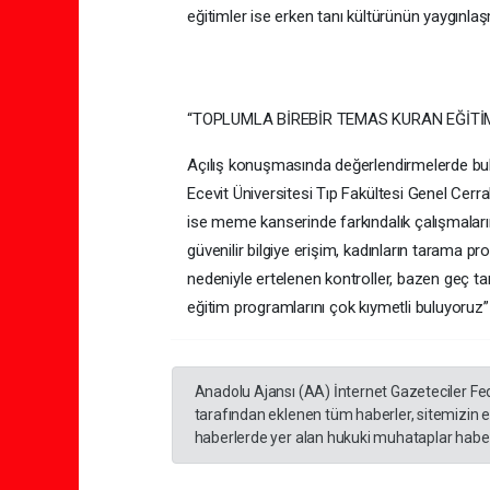
eğitimler ise erken tanı kültürünün yaygınla
“TOPLUMLA BİREBİR TEMAS KURAN EĞİTİ
Açılış konuşmasında değerlendirmelerde bul
Ecevit Üniversitesi Tıp Fakültesi Genel Cerr
ise meme kanserinde farkındalık çalışmala
güvenilir bilgiye erişim, kadınların tarama pr
nedeniyle ertelenen kontroller, bazen geç ta
eğitim programlarını çok kıymetli buluyoruz”
Anadolu Ajansı (AA) İnternet Gazeteciler Fe
tarafından eklenen tüm haberler, sitemizin 
haberlerde yer alan hukuki muhataplar haberi