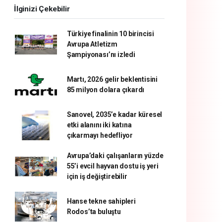
İlginizi Çekebilir
Türkiye finalinin 10 birincisi
Avrupa Atletizm
Şampiyonası’nı izledi
Martı, 2026 gelir beklentisini
85 milyon dolara çıkardı
Sanovel, 2035’e kadar küresel
etki alanını iki katına
çıkarmayı hedefliyor
Avrupa’daki çalışanların yüzde
55’i evcil hayvan dostu iş yeri
için iş değiştirebilir
Hanse tekne sahipleri
Rodos’ta buluştu