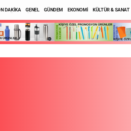
N DAKİKA
GENEL
GÜNDEM
EKONOMİ
KÜLTÜR & SANAT
SAĞLIK
EĞİTİM
ASAYİŞ