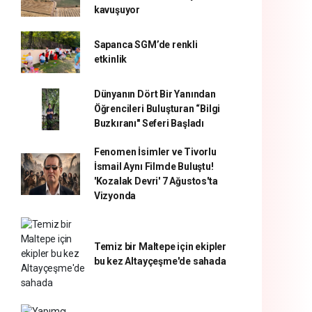
kavuşuyor
Sapanca SGM’de renkli
etkinlik
Dünyanın Dört Bir Yanından
Öğrencileri Buluşturan “Bilgi
Buzkıranı" Seferi Başladı
Fenomen İsimler ve Tivorlu
İsmail Aynı Filmde Buluştu!
'Kozalak Devri' 7 Ağustos'ta
Vizyonda
Temiz bir Maltepe için ekipler
bu kez Altayçeşme'de sahada