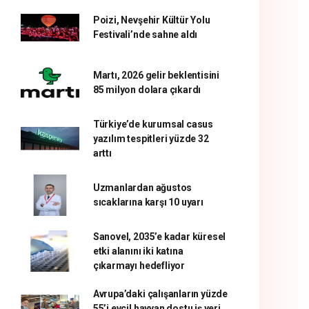
Poizi, Nevşehir Kültür Yolu
Festivali’nde sahne aldı
Martı, 2026 gelir beklentisini
85 milyon dolara çıkardı
Türkiye’de kurumsal casus
yazılım tespitleri yüzde 32
arttı
Uzmanlardan ağustos
sıcaklarına karşı 10 uyarı
Sanovel, 2035’e kadar küresel
etki alanını iki katına
çıkarmayı hedefliyor
Avrupa’daki çalışanların yüzde
55’i evcil hayvan dostu iş yeri