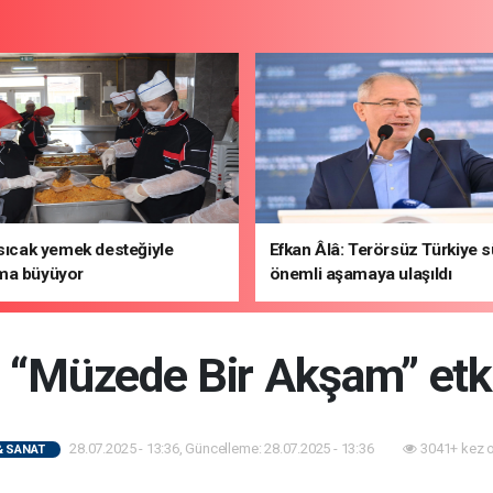
 sıcak yemek desteğiyle
Efkan Âlâ: Terörsüz Türkiye 
ma büyüyor
önemli aşamaya ulaşıldı
 “Müzede Bir Akşam” etki
28.07.2025 - 13:36, Güncelleme: 28.07.2025 - 13:36
3041+ kez 
& SANAT