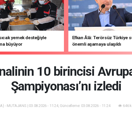
 sıcak yemek desteğiyle
Efkan Âlâ: Terörsüz Türkiye 
ma büyüyor
önemli aşamaya ulaşıldı
inalinin 10 birincisi Avrup
Şampiyonası’nı izledi
A) - MUTAJANS | 03.08.2026 - 11:24, Güncelleme: 03.08.2026 - 11:24
646 k