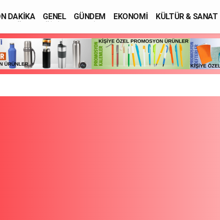
N DAKİKA
GENEL
GÜNDEM
EKONOMİ
KÜLTÜR & SANAT
SAĞLIK
EĞİTİM
ASAYİŞ