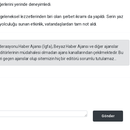
ğerlerini yerinde deneyimledi.
eleneksel lezzetlerinden biri olan şerbet ikramı da yapıldı. Serin yaz
 yolculuğu sunan etkinlik, vatandaşlardan tam not aldı.
derasyonu Haber Ajansı (İgfa), Beyaz Haber Ajansı ve diğer ajanslar
editörlerinin müdahalesi olmadan ajans kanallarından çekilmektedir. Bu
 geçen ajanslar olup sitemizin hiç bir editörü sorumlu tutulamaz...
Gönder