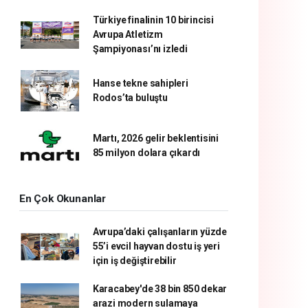
Türkiye finalinin 10 birincisi
Avrupa Atletizm
Şampiyonası’nı izledi
Hanse tekne sahipleri
Rodos’ta buluştu
Martı, 2026 gelir beklentisini
85 milyon dolara çıkardı
En Çok Okunanlar
Avrupa’daki çalışanların yüzde
55’i evcil hayvan dostu iş yeri
için iş değiştirebilir
Karacabey'de 38 bin 850 dekar
arazi modern sulamaya