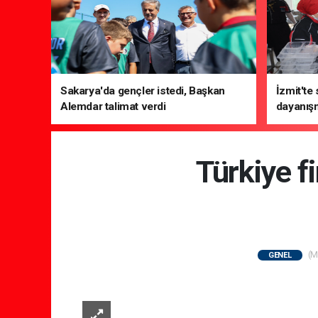
Sakarya'da gençler istedi, Başkan
İzmit'te
Alemdar talimat verdi
dayanış
Türkiye f
(M
GENEL