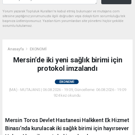
Yorum yazarak Topluluk Kuralları’nı kabul etmiş bulunuyor ve mutajans.com
sitesine yaptığınız yorumunuzla ilgili doğrudan veya dolaylı tüm sorumluluğu tek
başınıza üstleniyorsunuz. Yazılan tüm yorumlardan site yönetimi hiçbir şekilde
sorumlu tutulamaz.
Anasayfa
EKONOMİ
Mersin’de iki yeni sağlık birimi için
protokol imzalandı
EKONOMİ
(MA) - MUTAJANS | 06.08.2026 - 19:09, Güncelleme: 06.08.2026 - 19:09
924 kez okundu.
Mersin Toros Devlet Hastanesi Halkkent Ek Hizmet
Binası’nda kurulacak iki sağlık birimi için hayırsever