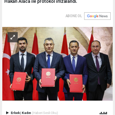
Hakan Alaca ile protokol imzalandı.
ABONE OL
Erkek
|
Kadın
(Haberi Sesli Oku)