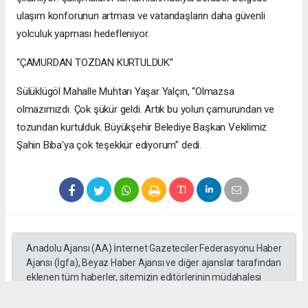
ulaşım konforunun artması ve vatandaşların daha güvenli
yolculuk yapması hedefleniyor.
“ÇAMURDAN TOZDAN KURTULDUK”
Sülüklügöl Mahalle Muhtarı Yaşar Yalçın, “Olmazsa
olmazımızdı. Çok şükür geldi. Artık bu yolun çamurundan ve
tozundan kurtulduk. Büyükşehir Belediye Başkan Vekilimiz
Şahin Biba’ya çok teşekkür ediyorum” dedi.
Anadolu Ajansı (AA) İnternet Gazeteciler Federasyonu Haber
Ajansı (İgfa), Beyaz Haber Ajansı ve diğer ajanslar tarafından
eklenen tüm haberler, sitemizin editörlerinin müdahalesi
olmadan ajans kanallarından çekilmektedir. Bu haberlerde
yer alan hukuki muhataplar haberi geçen ajanslar olup