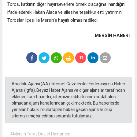
Toros, katkının diğer hayırseverlere örnek olacağına inandığını
ifade ederek Hakan Alaca ve ailesine teşekkür etti; yatırımın
Toroslar ilçesi ile Mersin’e hayırlı olmasını diledi.
MERSIN HABERİ
Anadolu Ajansı (AA) İnternet Gazeteciler Federasyonu Haber
Ajansı (İgfa), Beyaz Haber Ajansı ve diğer ajanslar tarafından
eklenen tüm haberler, sitemizin editörlerinin müdahalesi
olmadan ajans kanallarından çekilmektedir. Bu haberlerde
yer alan hukuki muhataplar haberi geçen ajanslar olup
sitemizin hiç bir editörü sorumlu tutulamaz...
#Mersin Toros Devlet Hastanesi