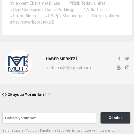
#Halkkent Ek Hizmet Binası
#Fizik Tedavi Ünitesi
#Özel Gereksinimli Çocuk Polikliniği
#Atilla Toros
#Hakan Alaca
#İl Sağlık Müdürlüğü
#sağlık yatırımı
#hayırseverlik protokolü
HABER MERKEZİ
mutajans33@gmail.com
Okuyucu Yorumları
(0)
Gönder
Yorum yazarak Topluluk Kuralları’nı kabul etmiş bulunuyor ve mutajans.com