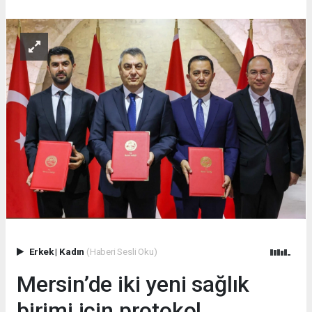
Erkek
|
Kadın
(Haberi Sesli Oku)
Mersin’de iki yeni sağlık
birimi için protokol