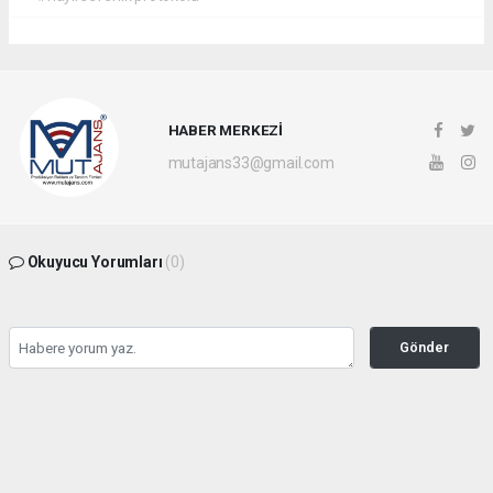
HABER MERKEZİ
mutajans33@gmail.com
Okuyucu Yorumları
(0)
Gönder
Yorum yazarak Topluluk Kuralları’nı kabul etmiş bulunuyor ve mutajans.com
sitesine yaptığınız yorumunuzla ilgili doğrudan veya dolaylı tüm sorumluluğu tek
başınıza üstleniyorsunuz. Yazılan tüm yorumlardan site yönetimi hiçbir şekilde
sorumlu tutulamaz.