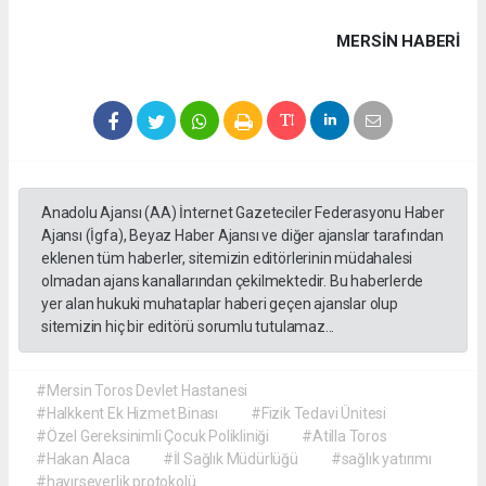
MERSIN HABERİ
Anadolu Ajansı (AA) İnternet Gazeteciler Federasyonu Haber
Ajansı (İgfa), Beyaz Haber Ajansı ve diğer ajanslar tarafından
eklenen tüm haberler, sitemizin editörlerinin müdahalesi
olmadan ajans kanallarından çekilmektedir. Bu haberlerde
yer alan hukuki muhataplar haberi geçen ajanslar olup
sitemizin hiç bir editörü sorumlu tutulamaz...
#Mersin Toros Devlet Hastanesi
#Halkkent Ek Hizmet Binası
#Fizik Tedavi Ünitesi
#Özel Gereksinimli Çocuk Polikliniği
#Atilla Toros
#Hakan Alaca
#İl Sağlık Müdürlüğü
#sağlık yatırımı
#hayırseverlik protokolü