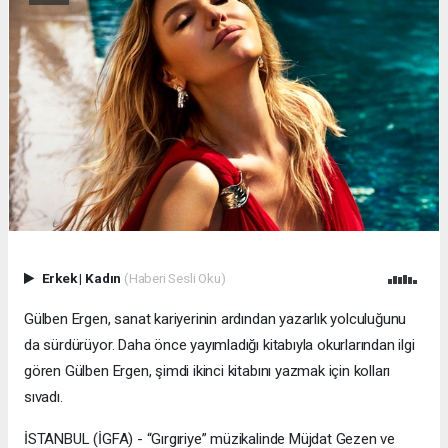
Erkek
|
Kadın
(Haberi Sesli Oku)
Gülben Ergen, sanat kariyerinin ardından yazarlık yolculuğunu
da sürdürüyor. Daha önce yayımladığı kitabıyla okurlarından ilgi
gören Gülben Ergen, şimdi ikinci kitabını yazmak için kolları
sıvadı.
İSTANBUL (İGFA) - “Gırgıriye” müzikalinde Müjdat Gezen ve