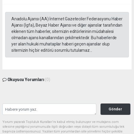
Anadolu Ajansı (AA) İnternet Gazeteciler Federasyonu Haber
Ajansı (İgfa), Beyaz Haber Ajansı ve diğer ajanslar tarafından
eklenen tüm haberler, sitemizin editörlerinin müdahalesi
olmadan ajans kanallarından çekilmektedir. Bu haberlerde
yer alan hukuki muhataplar haberi geçen ajanslar olup
sitemizin hiç bir editörü sorumlu tutulamaz...
Okuyucu Yorumları
(0)
Gönder
Yorum yazarak Topluluk Kuralları’nı kabul etmiş bulunuyor ve mutajans.com
sitesine yaptığınız yorumunuzla ilgili doğrudan veya dolaylı tüm sorumluluğu tek
başınıza üstleniyorsunuz. Yazılan tüm yorumlardan site yönetimi hiçbir şekilde