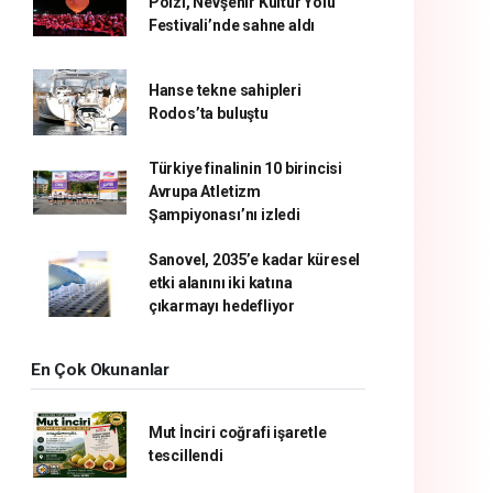
Poizi, Nevşehir Kültür Yolu
Festivali’nde sahne aldı
Hanse tekne sahipleri
Rodos’ta buluştu
Türkiye finalinin 10 birincisi
Avrupa Atletizm
Şampiyonası’nı izledi
Sanovel, 2035’e kadar küresel
etki alanını iki katına
çıkarmayı hedefliyor
En Çok Okunanlar
Mut İnciri coğrafi işaretle
tescillendi