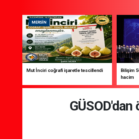
MERSIN
Mut İnciri coğrafi işaretle tescillendi
Bilişim 
hacim
GÜSOD'dan öz