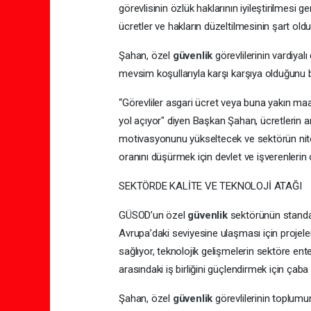
görevlisinin özlük haklarının iyileştirilmesi g
ücretler ve hakların düzeltilmesinin şart old
Şahan, özel
güvenlik
görevlilerinin vardiya
mevsim koşullarıyla karşı karşıya olduğunu be
“Görevliler asgari ücret veya buna yakın maaş
yol açıyor" diyen Başkan Şahan, ücretlerin artı
motivasyonunu yükseltecek ve sektörün nite
oranını düşürmek için devlet ve işverenlerin 
SEKTÖRDE KALİTE VE TEKNOLOJİ ATAĞI
GÜSOD’un özel
güvenlik
sektörünün standar
Avrupa’daki seviyesine ulaşması için projeler
sağlıyor, teknolojik gelişmelerin sektöre en
arasındaki iş birliğini güçlendirmek için çaba
Şahan, özel
güvenlik
görevlilerinin toplumu