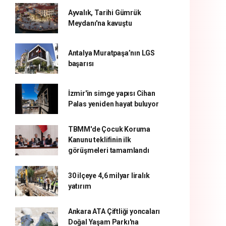
Ayvalık, Tarihi Gümrük
Meydanı'na kavuştu
Antalya Muratpaşa’nın LGS
başarısı
İzmir'in simge yapısı Cihan
Palas yeniden hayat buluyor
TBMM'de Çocuk Koruma
Kanunu teklifinin ilk
görüşmeleri tamamlandı
30 ilçeye 4,6 milyar liralık
yatırım
Ankara ATA Çiftliği yoncaları
Doğal Yaşam Parkı'na