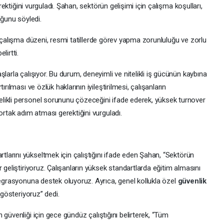
erektiğini vurguladı. Şahan, sektörün gelişimi için çalışma koşulları,
uğunu söyledi.
lı çalışma düzeni, resmi tatillerde görev yapma zorunluluğu ve zorlu
lirtti.
larla çalışıyor. Bu durum, deneyimli ve nitelikli iş gücünün kaybına
rılması ve özlük haklarının iyileştirilmesi, çalışanların
likli personel sorununu çözeceğini ifade ederek, yüksek turnover
ortak adım atması gerektiğini vurguladı.
tlarını yükseltmek için çalıştığını ifade eden Şahan, “Sektörün
 geliştiriyoruz. Çalışanların yüksek standartlarda eğitim almasını
tegrasyonuna destek oluyoruz. Ayrıca, genel kollukla özel
güvenlik
 gösteriyoruz” dedi.
n güvenliği için gece gündüz çalıştığını belirterek, “Tüm