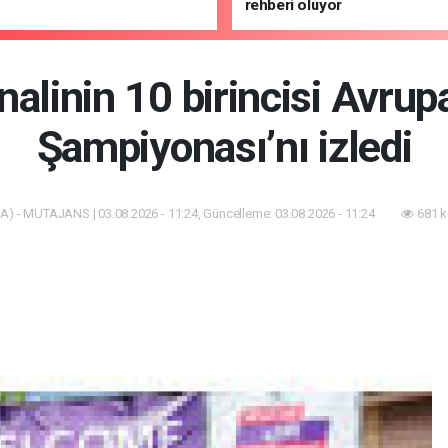
rehberi oluyor
inalinin 10 birincisi Avrup
Şampiyonası’nı izledi
A) - MUTAJANS | 03.08.2026 - 11:24, Güncelleme: 03.08.2026 - 11:24
681 k