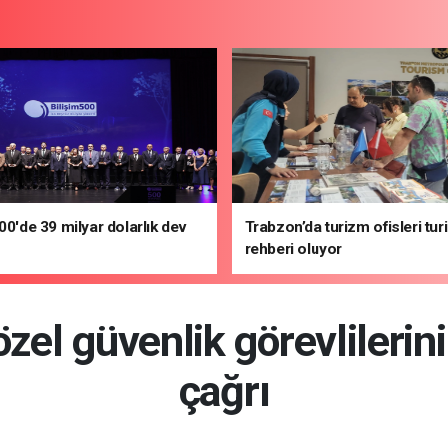
500'de 39 milyar dolarlık dev
Trabzon’da turizm ofisleri turi
rehberi oluyor
el güvenlik görevlilerinin
çağrı