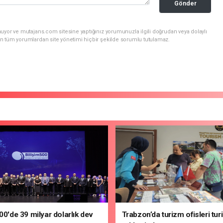
Gönder
uyor ve mutajans.com sitesine yaptığınız yorumunuzla ilgili doğrudan veya dolaylı
n tüm yorumlardan site yönetimi hiçbir şekilde sorumlu tutulamaz.
500'de 39 milyar dolarlık dev
Trabzon’da turizm ofisleri turi