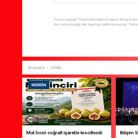
Yorum yazarak Topluluk Kuralları’nı kabul etmiş bulun
tüm sorumluluğu tek başınıza üstleniyorsunuz. Yazıla
Anasayfa
GENEL
MERSIN
Mut İnciri coğrafi işaretle tescillendi
Bilişim 