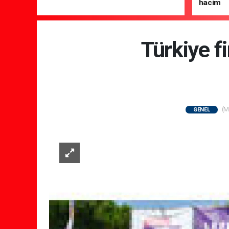
hacim
Türkiye f
(M
GENEL