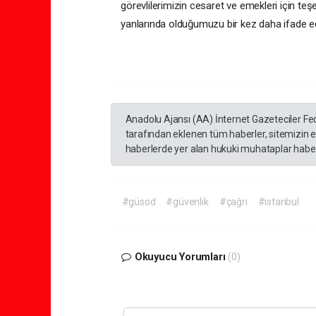
görevlilerimizin cesaret ve emekleri için t
yanlarında olduğumuzu bir kez daha ifade edi
Anadolu Ajansı (AA) İnternet Gazeteciler Fe
tarafından eklenen tüm haberler, sitemizin 
haberlerde yer alan hukuki muhataplar haberi
#güsod
#güvenlik
#çağrı
#istanbul
Okuyucu Yorumları
(0)