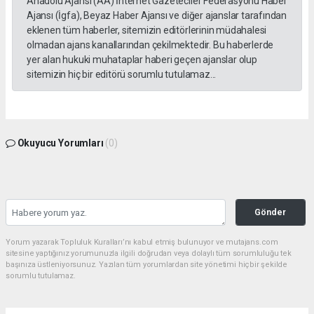
Anadolu Ajansı (AA) İnternet Gazeteciler Federasyonu Haber
Ajansı (İgfa), Beyaz Haber Ajansı ve diğer ajanslar tarafından
eklenen tüm haberler, sitemizin editörlerinin müdahalesi
olmadan ajans kanallarından çekilmektedir. Bu haberlerde
yer alan hukuki muhataplar haberi geçen ajanslar olup
sitemizin hiç bir editörü sorumlu tutulamaz...
Okuyucu Yorumları
(0)
Gönder
Yorum yazarak Topluluk Kuralları’nı kabul etmiş bulunuyor ve mutajans.com
sitesine yaptığınız yorumunuzla ilgili doğrudan veya dolaylı tüm sorumluluğu tek
başınıza üstleniyorsunuz. Yazılan tüm yorumlardan site yönetimi hiçbir şekilde
sorumlu tutulamaz.