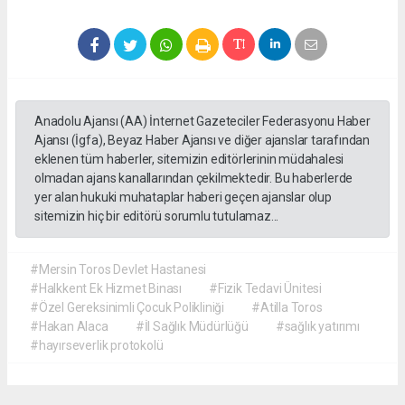
Anadolu Ajansı (AA) İnternet Gazeteciler Federasyonu Haber
Ajansı (İgfa), Beyaz Haber Ajansı ve diğer ajanslar tarafından
eklenen tüm haberler, sitemizin editörlerinin müdahalesi
olmadan ajans kanallarından çekilmektedir. Bu haberlerde
yer alan hukuki muhataplar haberi geçen ajanslar olup
sitemizin hiç bir editörü sorumlu tutulamaz...
#Mersin Toros Devlet Hastanesi
#Halkkent Ek Hizmet Binası
#Fizik Tedavi Ünitesi
#Özel Gereksinimli Çocuk Polikliniği
#Atilla Toros
#Hakan Alaca
#İl Sağlık Müdürlüğü
#sağlık yatırımı
#hayırseverlik protokolü