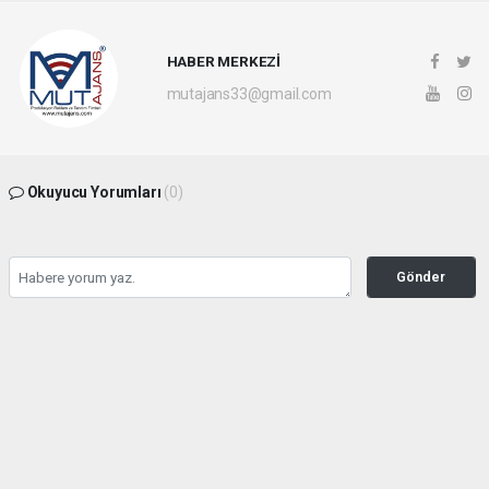
HABER MERKEZİ
mutajans33@gmail.com
Okuyucu Yorumları
(0)
Gönder
Yorum yazarak Topluluk Kuralları’nı kabul etmiş bulunuyor ve mutajans.com
sitesine yaptığınız yorumunuzla ilgili doğrudan veya dolaylı tüm sorumluluğu tek
başınıza üstleniyorsunuz. Yazılan tüm yorumlardan site yönetimi hiçbir şekilde
sorumlu tutulamaz.