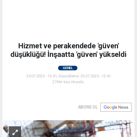
Hizmet ve perakendede 'güven'
düşüklüğü! İnşaatta 'güven' yükseldi
GENEL
25.07.2025 - 13:41, Güncelleme: 25.07.2025 - 13:41
2766+ kez okundu.
ABONE OL