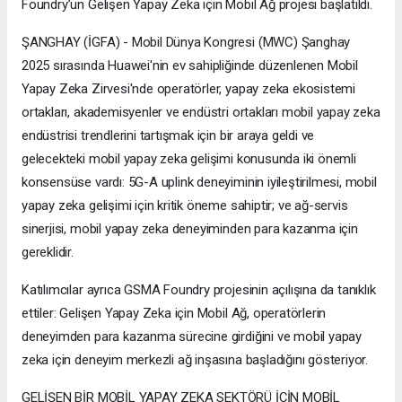
Foundry’un Gelişen Yapay Zeka için Mobil Ağ projesi başlatıldı.
ŞANGHAY (İGFA) - Mobil Dünya Kongresi (MWC) Şanghay
2025 sırasında Huawei'nin ev sahipliğinde düzenlenen Mobil
Yapay Zeka Zirvesi'nde operatörler, yapay zeka ekosistemi
ortakları, akademisyenler ve endüstri ortakları mobil yapay zeka
endüstrisi trendlerini tartışmak için bir araya geldi ve
gelecekteki mobil yapay zeka gelişimi konusunda iki önemli
konsensüse vardı: 5G-A uplink deneyiminin iyileştirilmesi, mobil
yapay zeka gelişimi için kritik öneme sahiptir; ve ağ-servis
sinerjisi, mobil yapay zeka deneyiminden para kazanma için
gereklidir.
Katılımcılar ayrıca GSMA Foundry projesinin açılışına da tanıklık
ettiler: Gelişen Yapay Zeka için Mobil Ağ, operatörlerin
deneyimden para kazanma sürecine girdiğini ve mobil yapay
zeka için deneyim merkezli ağ inşasına başladığını gösteriyor.
GELİŞEN BİR MOBİL YAPAY ZEKA SEKTÖRÜ İÇİN MOBİL