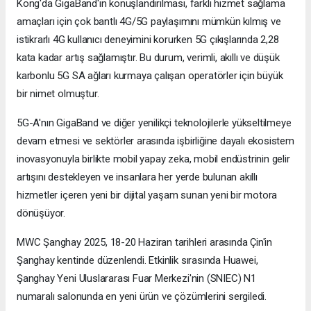
Kong'da GigaBand'ın konuşlandırılması, farklı hizmet sağlama
amaçları için çok bantlı 4G/5G paylaşımını mümkün kılmış ve
istikrarlı 4G kullanıcı deneyimini korurken 5G çıkışlarında 2,28
kata kadar artış sağlamıştır. Bu durum, verimli, akıllı ve düşük
karbonlu 5G SA ağları kurmaya çalışan operatörler için büyük
bir nimet olmuştur.
5G-A'nın GigaBand ve diğer yenilikçi teknolojilerle yükseltilmeye
devam etmesi ve sektörler arasında işbirliğine dayalı ekosistem
inovasyonuyla birlikte mobil yapay zeka, mobil endüstrinin gelir
artışını destekleyen ve insanlara her yerde bulunan akıllı
hizmetler içeren yeni bir dijital yaşam sunan yeni bir motora
dönüşüyor.
MWC Şanghay 2025, 18-20 Haziran tarihleri arasında Çin'in
Şanghay kentinde düzenlendi. Etkinlik sırasında Huawei,
Şanghay Yeni Uluslararası Fuar Merkezi'nin (SNIEC) N1
numaralı salonunda en yeni ürün ve çözümlerini sergiledi.