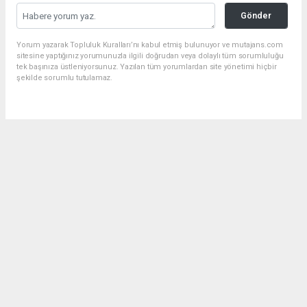
Gönder
Yorum yazarak Topluluk Kuralları’nı kabul etmiş bulunuyor ve mutajans.com
sitesine yaptığınız yorumunuzla ilgili doğrudan veya dolaylı tüm sorumluluğu
tek başınıza üstleniyorsunuz. Yazılan tüm yorumlardan site yönetimi hiçbir
şekilde sorumlu tutulamaz.
Anasayfa
GENEL
Kayseri Kocasinan'ın Ekolojik
Pazar'ı kapılarını açtı
GENEL
10.08.2026 - 09:00, Güncelleme: 10.08.2026 - 09:00
60 kez okundu.