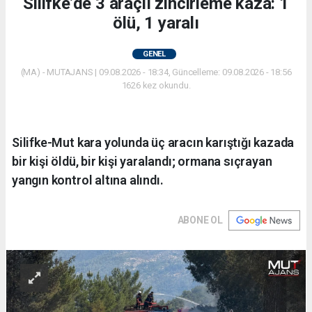
Silifke’de 3 araçlı zincirleme kaza: 1
ölü, 1 yaralı
GENEL
(MA) - MUTAJANS | 09.08.2026 - 18:34, Güncelleme: 09.08.2026 - 18:56
1626 kez okundu.
Silifke-Mut kara yolunda üç aracın karıştığı kazada
bir kişi öldü, bir kişi yaralandı; ormana sıçrayan
yangın kontrol altına alındı.
ABONE OL