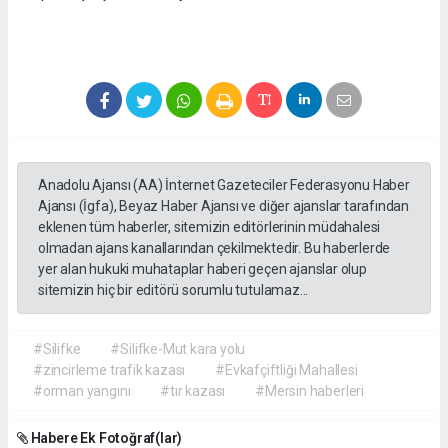
Anadolu Ajansı (AA) İnternet Gazeteciler Federasyonu Haber
Ajansı (İgfa), Beyaz Haber Ajansı ve diğer ajanslar tarafından
eklenen tüm haberler, sitemizin editörlerinin müdahalesi
olmadan ajans kanallarından çekilmektedir. Bu haberlerde
yer alan hukuki muhataplar haberi geçen ajanslar olup
sitemizin hiç bir editörü sorumlu tutulamaz...
#Silifke
#Silifke-Mut kara yolu
#zincirleme trafik kazası
#Evkafçiftliği Mahallesi
#orman yangını
#tır kazası
#Mersin haberleri
Habere Ek Fotoğraf(lar)