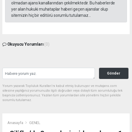
olmadan ajans kanallarından çekilmektedir. Bu haberlerde
yer alan hukuki muhataplar haberi geçen ajanslar olup
sitemizin hiç bir editörü sorumlu tutulamaz...
Okuyucu Yorumları
(0)
Gönder
Yorum yazarak Topluluk Kuralları’nı kabul etmiş bulunuyor ve mutajans.com
sitesine yaptığınız yorumunuzla ilgili doğrudan veya dolaylı tüm sorumluluğu tek
başınıza üstleniyorsunuz. Yazılan tüm yorumlardan site yönetimi hiçbir şekilde
sorumlu tutulamaz.
Anasayfa
GENEL