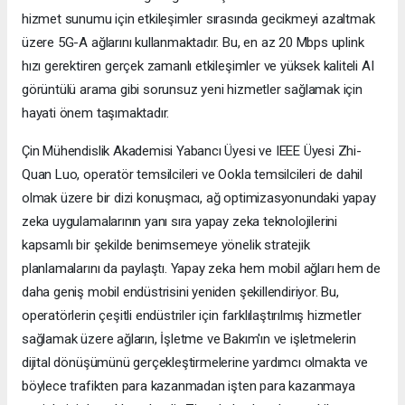
hizmet sunumu için etkileşimler sırasında gecikmeyi azaltmak
üzere 5G-A ağlarını kullanmaktadır. Bu, en az 20 Mbps uplink
hızı gerektiren gerçek zamanlı etkileşimler ve yüksek kaliteli AI
görüntülü arama gibi sorunsuz yeni hizmetler sağlamak için
hayati önem taşımaktadır.
Çin Mühendislik Akademisi Yabancı Üyesi ve IEEE Üyesi Zhi-
Quan Luo, operatör temsilcileri ve Ookla temsilcileri de dahil
olmak üzere bir dizi konuşmacı, ağ optimizasyonundaki yapay
zeka uygulamalarının yanı sıra yapay zeka teknolojilerini
kapsamlı bir şekilde benimsemeye yönelik stratejik
planlamalarını da paylaştı. Yapay zeka hem mobil ağları hem de
daha geniş mobil endüstrisini yeniden şekillendiriyor. Bu,
operatörlerin çeşitli endüstriler için farklılaştırılmış hizmetler
sağlamak üzere ağların, İşletme ve Bakım'ın ve işletmelerin
dijital dönüşümünü gerçekleştirmelerine yardımcı olmakta ve
böylece trafikten para kazanmadan işten para kazanmaya