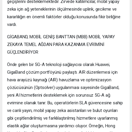
geçişlerini desteklemektedir. Zirvede katılımcılar, mobil yapay
zeka için ağ yeteneklerinin ölçülmesinde uplink, gecikme ve
kararlılığın en önemli faktörler olduğu konusunda fikir birliğine
vardı.
GİGABAND, MOBİL GENİŞ BANTTAN (MBB) MOBİL YAPAY
ZEKAYA TEMEL AĞDAN PARA KAZANMA EVRİMİNİ
GÜÇLENDİRİYOR
Önde gelen bir 5G-A teknoloji sağlayıcısı olarak Huawei,
GigaBand çözüm portföyünü paylaştı. AIR düzenlemesi için
hava arayüzü kaynağı (AIR) havuzlama ve optimizasyon
çözücüsünün (Optsolver) uygulanması sayesinde GigaBand,
yeni AI hizmetlerini desteklemek için sorunsuz 5G-A ağ
evrimine olanak tanır. Bu, operatörlerin SLA güvencesine sahip
ve canlı yayın, mobil yapay zeka asistanları ve bulut oyunları
gibi çeşitlendirilmiş ve farklılaştırılmış hizmetlere uyarlanmış
elastik ağlar oluşturmasına yardımcı oluyor. Örneğin, Hong