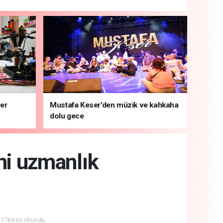
ber
Mustafa Keser’den müzik ve kahkaha
dolu gece
ni uzmanlık
176 kez okundu.