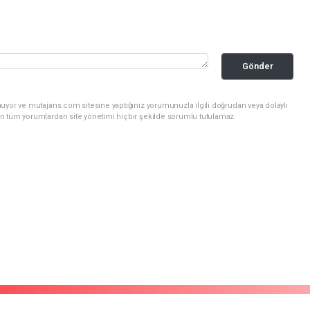
Gönder
uyor ve mutajans.com sitesine yaptığınız yorumunuzla ilgili doğrudan veya dolaylı
n tüm yorumlardan site yönetimi hiçbir şekilde sorumlu tutulamaz.