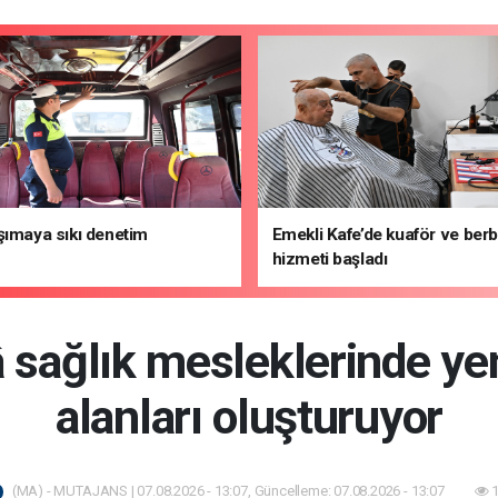
şımaya sıkı denetim
Emekli Kafe’de kuaför ve ber
hizmeti başladı
 sağlık mesleklerinde ye
alanları oluşturuyor
(MA) - MUTAJANS | 07.08.2026 - 13:07, Güncelleme: 07.08.2026 - 13:07
1