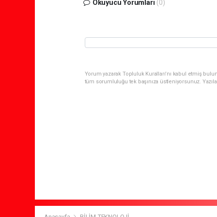
Okuyucu Yorumları
(0)
Yorum yazarak Topluluk Kuralları’nı kabul etmiş bulun
tüm sorumluluğu tek başınıza üstleniyorsunuz. Yazıla
Anasayfa
BİLİM-TEKNOLOJİ