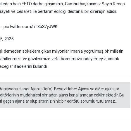
kasteden hain FETÖ darbe girişiminin, Cumhurbaşkanımız Sayın Recep
rayeti ve cesareti ile bertaraf edildiği destansı bir direnişin adıdır.
ra… pic.twitter.com/hT8bS7yJWK
5, 2025
şlı demeden sokaklara çıkan milyonlar, imanla yoğrulmuş bir milletin
. Şehitlerimize ve gazilerimize vefa borcumuzu ödeyemeyiz, ancak
eceğiz” ifadelerini kullandı.
derasyonu Haber Ajansı (İgfa), Beyaz Haber Ajansı ve diğer ajanslar
editörlerinin müdahalesi olmadan ajans kanallarından çekilmektedir. Bu
 geçen ajanslar olup sitemizin hiç bir editörü sorumlu tutulamaz...