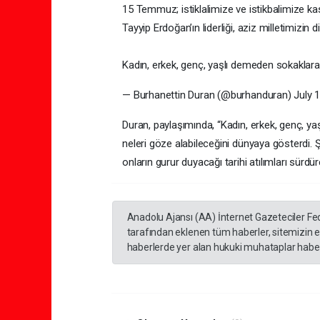
15 Temmuz; istiklalimize ve istikbalimize 
Tayyip Erdoğan’ın liderliği, aziz milletimizin di
Kadın, erkek, genç, yaşlı demeden sokakla
— Burhanettin Duran (@burhanduran) July 1
Duran, paylaşımında, “Kadın, erkek, genç, ya
neleri göze alabileceğini dünyaya gösterdi
onların gurur duyacağı tarihi atılımları sürdür
Anadolu Ajansı (AA) İnternet Gazeteciler Fe
tarafından eklenen tüm haberler, sitemizin 
haberlerde yer alan hukuki muhataplar haberi