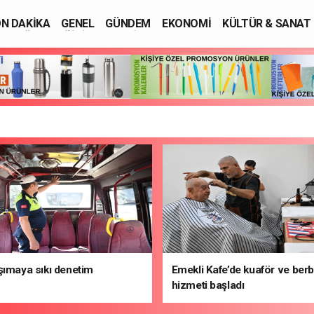
N DAKİKA
GENEL
GÜNDEM
EKONOMİ
KÜLTÜR & SANAT
SAĞLIK
EĞİTİM
ASAYİŞ
şımaya sıkı denetim
Emekli Kafe’de kuaför ve ber
hizmeti başladı