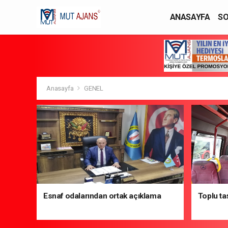
ANASAYFA
SO
YAŞAM / MODA
Anasayfa
GENEL
Esnaf odalarından ortak açıklama
Toplu ta