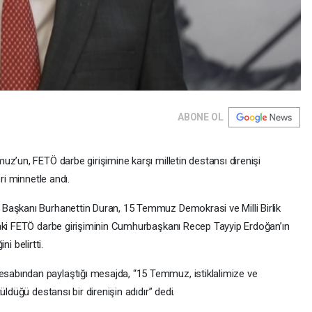
ABONE OL
z’un, FETÖ darbe girişimine karşı milletin destansı direnişi
ri minnetle andı.
Başkanı Burhanettin Duran, 15 Temmuz Demokrasi ve Milli Birlik
daki FETÖ darbe girişiminin Cumhurbaşkanı Recep Tayyip Erdoğan’ın
ni belirtti.
abından paylaştığı mesajda, “15 Temmuz, istiklalimize ve
ldüğü destansı bir direnişin adıdır” dedi.