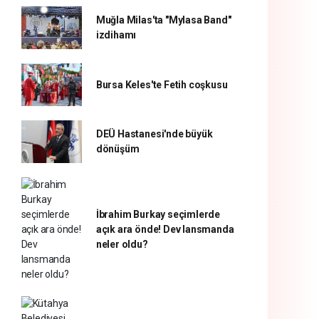
Muğla Milas'ta "Mylasa Band"
izdihamı
Bursa Keles'te Fetih coşkusu
DEÜ Hastanesi'nde büyük
dönüşüm
İbrahim Burkay seçimlerde
açık ara önde! Dev lansmanda
neler oldu?