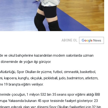
ABONE OL
rinde ve okul bahçelerine kazandırılan modern salonlarda uzman
z döneminde de yoğun ilgi görüyor.
üdürlüğü, Spor Okulları ile yüzme, futbol, cimnastik, basketbol,
i, kapoera, kungfu, okçuluk, pickleball, judo, badminton, atletizm,
e 19 branşta eğitim veriliyor.
rinde çocuğun, 1 milyon 532 bin 35 seans spor eğitimi aldığı İBB
rupa Yakasında bulunan 45 spor tesisinde faaliyet gösteriyor. 23
evam edecek olan yaz dönemi Spor Okulları faaliyetleri için 32 bin