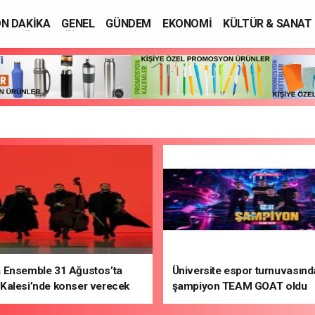
N DAKİKA
GENEL
GÜNDEM
EKONOMİ
KÜLTÜR & SANAT
SAĞLIK
EĞİTİM
ASAYİŞ
 Ensemble 31 Ağustos’ta
Üniversite espor turnuvasınd
Kalesi’nde konser verecek
şampiyon TEAM GOAT oldu