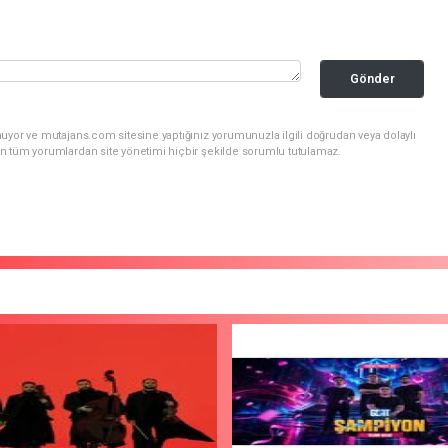
Gönder
uyor ve mutajans.com sitesine yaptığınız yorumunuzla ilgili doğrudan veya dolaylı
n tüm yorumlardan site yönetimi hiçbir şekilde sorumlu tutulamaz.