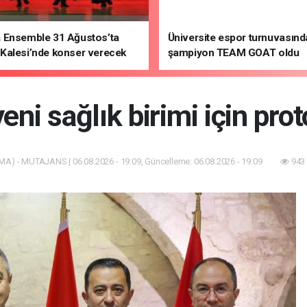
 Ensemble 31 Ağustos’ta
Üniversite espor turnuvasınd
Kalesi’nde konser verecek
şampiyon TEAM GOAT oldu
yeni sağlık birimi için pro
MA) - MUTAJANS | 06.08.2026 - 19:09, Güncelleme: 06.08.2026 - 19:09
943 