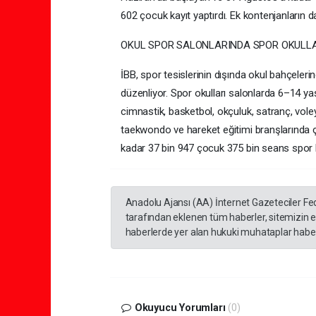
602 çocuk kayıt yaptırdı. Ek kontenjanların da
OKUL SPOR SALONLARINDA SPOR OKULLARI
İBB, spor tesislerinin dışında okul bahçeler
düzenliyor. Spor okulları salonlarda 6–14 ya
cimnastik, basketbol, okçuluk, satranç, vole
taekwondo ve hareket eğitimi branşlarında ço
kadar 37 bin 947 çocuk 375 bin seans spor h
Anadolu Ajansı (AA) İnternet Gazeteciler Fe
tarafından eklenen tüm haberler, sitemizin 
haberlerde yer alan hukuki muhataplar haberi
Okuyucu Yorumları
(0)