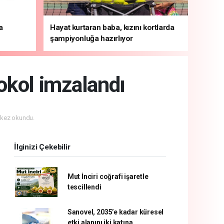
a
Hayat kurtaran baba, kızını kortlarda
şampiyonluğa hazırlıyor
tokol imzalandı
kez okundu.
İlginizi Çekebilir
Mut İnciri coğrafi işaretle
tescillendi
Sanovel, 2035’e kadar küresel
etki alanını iki katına