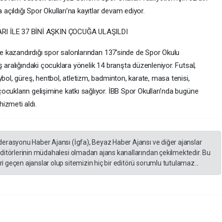
 açıldığı Spor Okulları’na kayıtlar devam ediyor.
 İLE 37 BİNİ AŞKIN ÇOCUĞA ULAŞILDI
ine kazandırdığı spor salonlarından 137’sinde de Spor Okulu
ş aralığındaki çocuklara yönelik 14 branşta düzenleniyor. Futsal,
ybol, güreş, hentbol, atletizm, badminton, karate, masa tenisi,
cukların gelişimine katkı sağlıyor. İBB Spor Okulları’nda bugüne
izmeti aldı.
derasyonu Haber Ajansı (İgfa), Beyaz Haber Ajansı ve diğer ajanslar
editörlerinin müdahalesi olmadan ajans kanallarından çekilmektedir. Bu
 geçen ajanslar olup sitemizin hiç bir editörü sorumlu tutulamaz...