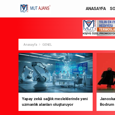
ANASAYFA
SO
YAŞAM / MODA
Anasayfa
GENEL
Yapay zekâ sağlık mesleklerinde yeni
Janoska
uzmanlık alanları oluşturuyor
Bodrum 