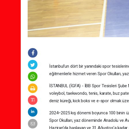
İstanbul’un dört bir yanındaki spor tesisle
eğitmenlerle hizmet veren Spor Okulları, ya
İSTANBUL (İGFA) - İBB Spor Tesisleri Şube M
voleybol, taekwondo, tenis, karate, buz paten
deniz küreği, kick boks ve e-spor olmak üzer
2024–2025 kış dönemi boyunca 100 binin üze
Spor Okulları, yaz döneminde Anadolu ve Av
Haziran’da başlayan ve 31 Ağustos’a kadar d