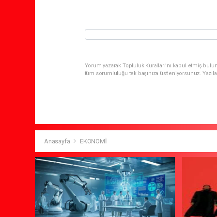
Yorum yazarak Topluluk Kuralları’nı kabul etmiş bulun
tüm sorumluluğu tek başınıza üstleniyorsunuz. Yazıla
Anasayfa
EKONOMİ