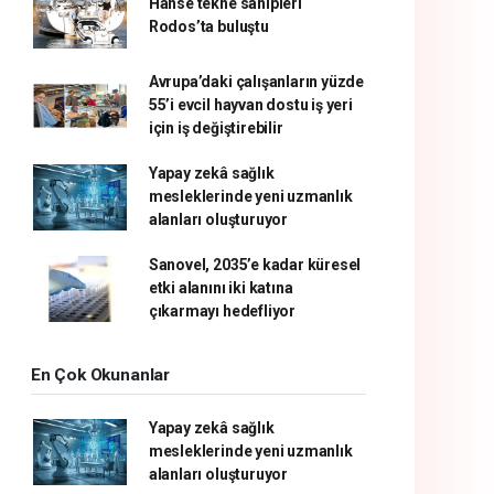
Hanse tekne sahipleri
Rodos’ta buluştu
Avrupa’daki çalışanların yüzde
55’i evcil hayvan dostu iş yeri
için iş değiştirebilir
Yapay zekâ sağlık
mesleklerinde yeni uzmanlık
alanları oluşturuyor
Sanovel, 2035’e kadar küresel
etki alanını iki katına
çıkarmayı hedefliyor
En Çok Okunanlar
Yapay zekâ sağlık
mesleklerinde yeni uzmanlık
alanları oluşturuyor