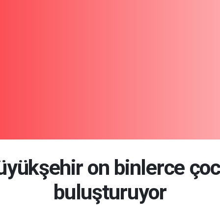
üyükşehir on binlerce ço
buluşturuyor