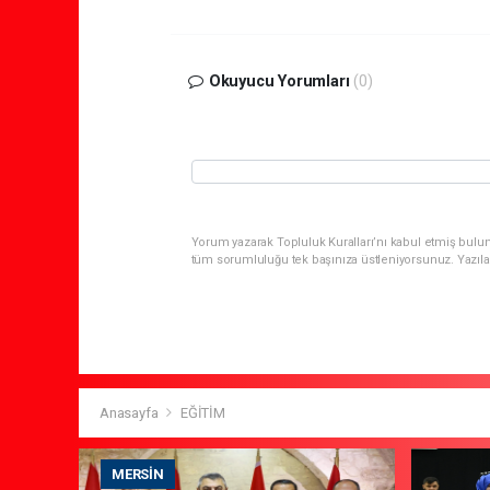
Okuyucu Yorumları
(0)
Yorum yazarak Topluluk Kuralları’nı kabul etmiş bulun
tüm sorumluluğu tek başınıza üstleniyorsunuz. Yazıla
Anasayfa
EĞİTİM
MERSIN