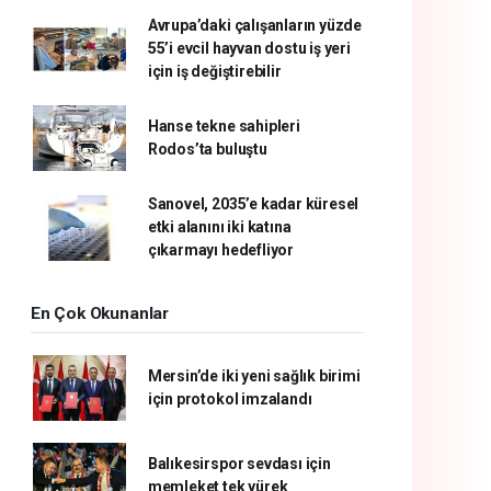
Avrupa’daki çalışanların yüzde
55’i evcil hayvan dostu iş yeri
için iş değiştirebilir
Hanse tekne sahipleri
Rodos’ta buluştu
Sanovel, 2035’e kadar küresel
etki alanını iki katına
çıkarmayı hedefliyor
En Çok Okunanlar
Mersin’de iki yeni sağlık birimi
için protokol imzalandı
Balıkesirspor sevdası için
memleket tek yürek