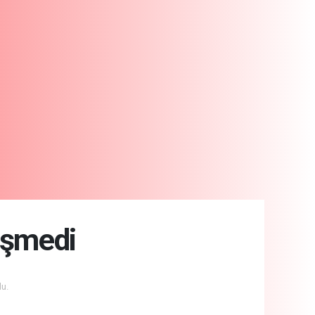
işmedi
u.