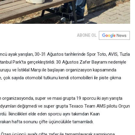
ABONE OL
cü ayak yarışları, 30-31 Ağustos tarihlerinde Spor Toto, AVIS, Tuzla
tanbul Park’ta gerçekleştirildi. 30 Ağustos Zafer Bayramı nedeniyle
ı duruşu ve İstiklal Marşı ile başlayan organizasyon kapsamında
 çok sayıda otomobil tutkunu kendi otomobilleri ile piste çıkma
n organizasyonda, super ve maxi grupta 19 sporcu iki ayrı yarışta
n podyumları değişmedi ve super grupta Texaco Team AMS pilotu Orçun
rdürdü. İkincilikleri elde eden sporcu aynı takımdan Kaan
akan hafta sonunu çifte üçüncülükle tamamladı.
 Özen üçüncü ayağı çifte zafer ile tamamlayarak şampiyona