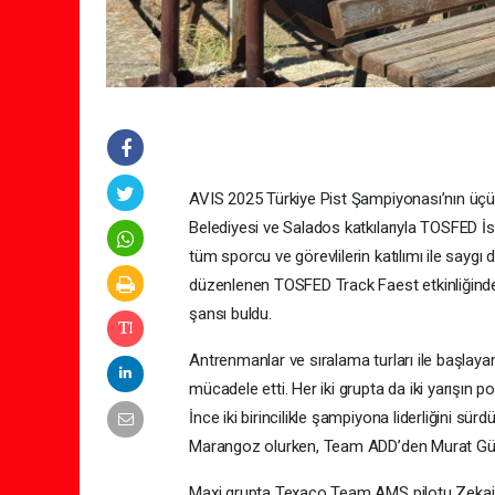
AVIS 2025 Türkiye Pist Şampiyonası’nın üçün
Belediyesi ve Salados katkılarıyla TOSFED İs
tüm sporcu ve görevlilerin katılımı ile sayg
düzenlenen TOSFED Track Faest etkinliğinde,
şansı buldu.
Antrenmanlar ve sıralama turları ile başlaya
mücadele etti. Her iki grupta da iki yarışı
İnce iki birincilikle şampiyona liderliğini sü
Marangoz olurken, Team ADD’den Murat Gür
Maxi grupta Texaco Team AMS pilotu Zekai