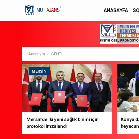
ANASAYFA
SO
YAŞAM / MODA
Anasayfa
GENEL
MERSIN
Mersin’de iki yeni sağlık birimi için
Konya'da
protokol imzalandı
heyecanı