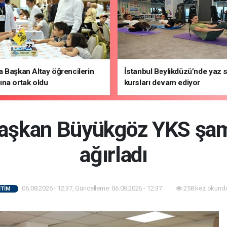
 Başkan Altay öğrencilerin
İstanbul Beylikdüzü’nde yaz 
na ortak oldu
kursları devam ediyor
aşkan Büyükgöz YKS şam
ağırladı
06.08.2026 - 12:37, Güncelleme: 06.08.2026 - 12:37
258 kez okundu
İTİM