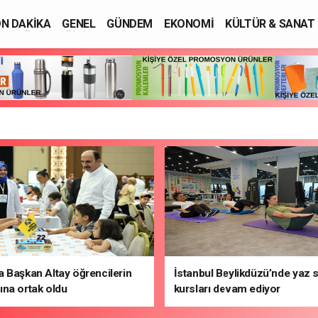
N DAKİKA
GENEL
GÜNDEM
EKONOMİ
KÜLTÜR & SANAT
SAĞLIK
EĞİTİM
ASAYİŞ
 Başkan Altay öğrencilerin
İstanbul Beylikdüzü’nde yaz 
na ortak oldu
kursları devam ediyor