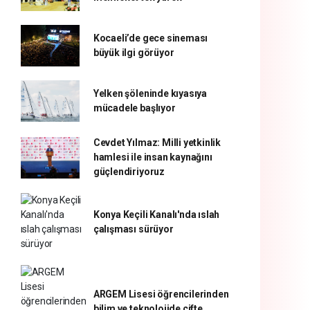
Kocaeli’de gece sineması
büyük ilgi görüyor
Yelken şöleninde kıyasıya
mücadele başlıyor
Cevdet Yılmaz: Milli yetkinlik
hamlesi ile insan kaynağını
güçlendiriyoruz
Konya Keçili Kanalı'nda ıslah
çalışması sürüyor
ARGEM Lisesi öğrencilerinden
bilim ve teknolojide çifte