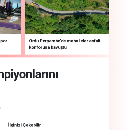
spor
Ordu Perşembe’de mahalleler asfalt
konforuna kavuştu
piyonlarını
.
İlginizi Çekebilir