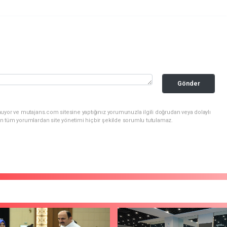
Gönder
uyor ve mutajans.com sitesine yaptığınız yorumunuzla ilgili doğrudan veya dolaylı
n tüm yorumlardan site yönetimi hiçbir şekilde sorumlu tutulamaz.