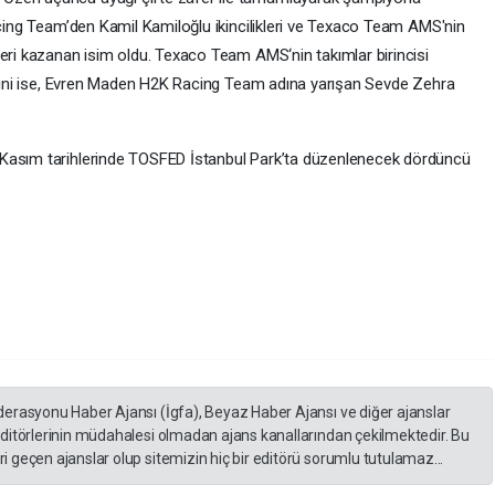
acing Team’den Kamil Kamiloğlu ikincilikleri ve Texaco Team AMS'nin
leri kazanan isim oldu. Texaco Team AMS‘nin takımlar birincisi
liğini ise, Evren Maden H2K Racing Team adına yarışan Sevde Zehra
 Kasım tarihlerinde TOSFED İstanbul Park’ta düzenlenecek dördüncü
derasyonu Haber Ajansı (İgfa), Beyaz Haber Ajansı ve diğer ajanslar
editörlerinin müdahalesi olmadan ajans kanallarından çekilmektedir. Bu
 geçen ajanslar olup sitemizin hiç bir editörü sorumlu tutulamaz...