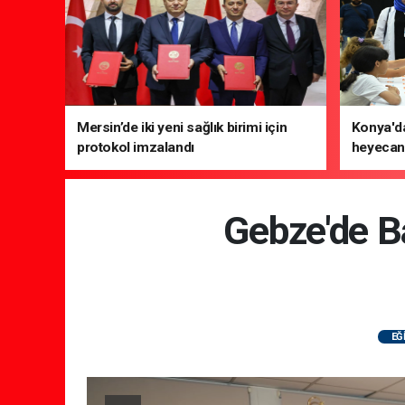
Mersin’de iki yeni sağlık birimi için
Konya'da
protokol imzalandı
heyecanı
Gebze'de B
EĞ