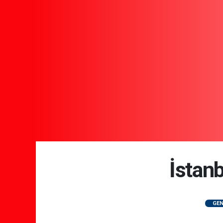
İstan
GEN