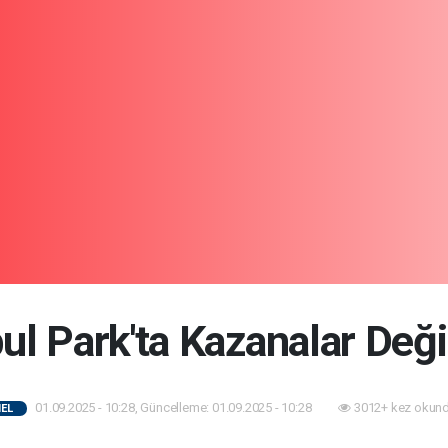
bul Park'ta Kazanalar Değ
01.09.2025 - 10:28, Güncelleme: 01.09.2025 - 10:28
3012+ kez okund
EL